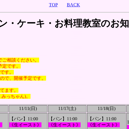
TOP
BACK
パン・ケーキ・お料理教室のお知
のでご相談ください。
予定です。
です。
ので、開催予定です。
てます。
みっちゃん)
。
11/11(日)
11/17(土)
11/18(日)
【パン】11:00
【パン】11:00
【パン】11:00
》
《生イースト》
《生イースト》
《生イースト》