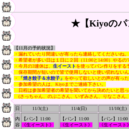
★【Kiyoの
【
11月の予約状況
】
・漏れていたり間違いが有ったら連絡してくださいね。
・希望者が多い日は１日に２回（11:00と14:00）やる
・今月の3連休は、
生イースト
を使ってパン作りをする
保存期間が短いので皆で使用しないと使い切れないん
・
「焼き餃子＆水餃子」
をやって欲しいとの声が有った
参加希望の人は、Kiyoまでご連絡下さい。
日程は参加希望者の希望を聞いてから決めたいと思っ
(さっちゃん、のぶこさん、いずみさん、りなこさん、
日
11/3(土)
11/4(日)
11/10(土)
内
【パン】11:00
【パン】11:00
【パン】11:00
容
《生イースト》
《生イースト》
《生イースト