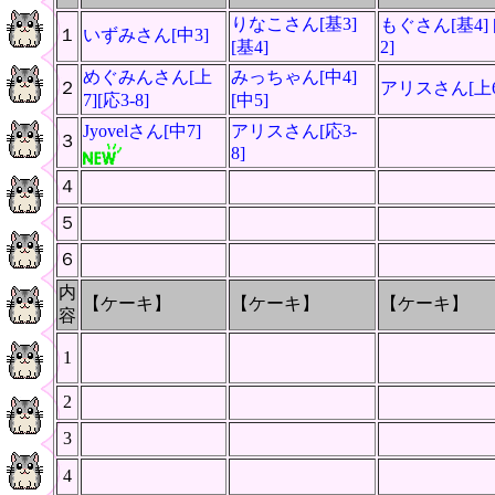
りなこさん[基3]
もぐさん[基4] 
１
いずみさん[中3]
[基4]
2]
めぐみんさん[上
みっちゃん[中4]
２
アリスさん[上
7][応3-8]
[中5]
Jyovelさん[中7]
アリスさん[応3-
３
8]
４
５
６
内
【ケーキ】
【ケーキ】
【ケーキ】
容
1
2
3
4