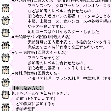
●パン教室(1回最大６名、参加者が多い時は1日2回開催予
フランスパン、クロワッサン、パンオショコラ
など参加者のレベルに合わせたもの。
初心者の人達はパンの基礎コースをやることを
中級、上級コース、食パンコースや各種希望の
やるのも良いですね。
応用コースは９月からスタートしました。
●天然酵母パン教室(1回最大６名)
天然酵母と国内産小麦で、本格的なパンを作り
完成までに４時間程度で全工程を行います。
●ケーキ教室(1回最大４～６名)
フランス菓子など
参加者のレベルに合わせたもの。
初心者用に基礎コースを作りました。
●お料理教室(1回最大６名)
イタリア料理、フランス料理、中華料理、洋食
【申し込み方法】
以下をメールでお知らせ下さい。
・名前（HNでいいです）
・どの教室に参加するか
・参加希望日