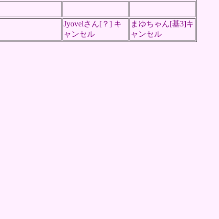
Jyovelさん[？] キ
まゆちゃん[基3]キ
ャンセル
ャンセル