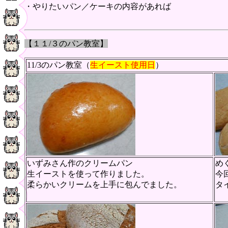
・やりたいパン／ケーキの内容があれば
【１１/３
のパン教室
】
11/3のパン教室（
生イースト使用日
）
いずみさん作のクリームパン
め
生イーストを使って作りました。
今
柔らかいクリームを上手に包んでました。
タ