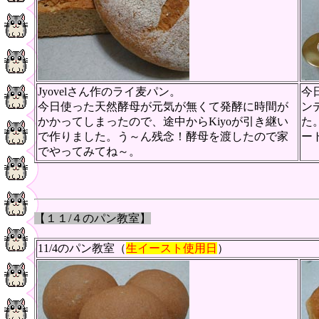
Jyovelさん作のライ麦パン。
今
今日使った天然酵母が元気が無くて発酵に時間が
ン
かかってしまったので、途中からKiyoが引き継い
た
で作りました。う～ん残念！酵母を渡したので家
ー
でやってみてね～。
【１１/４
のパン教室
】
11/4のパン教室（
生イースト使用日
）