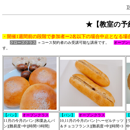
T
★【教室の予約
・開催1週間前の段階で参加者ー2名以下の場合中止となる場
クローズクラス
＝コース契約者のみ受講可能な講座です。
オープン
す。
【パン】
オープンクラス
【パン】
オープンクラス
【
11月の今月のパン [和栗あんパ
10,11月の今月のパン [ヘーゼルナッツ
[
ン][難易度=中][時間=3時間]
＆チョコフランス][難易度=中][時間=3
中