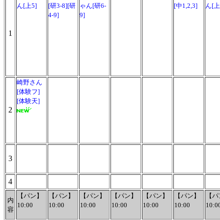
ん[上5]
[研3-8][研
ゃん[研6-
[中1,2,3]
ん[上
4-9]
9]
1
崎野さん
[体験フ]
[体験天]
2
3
4
【パン】
【パン】
【パン】
【パン】
【パン】
【パン】
【パ
内
10:00
10:00
10:00
10:00
10:00
10:00
10:0
容