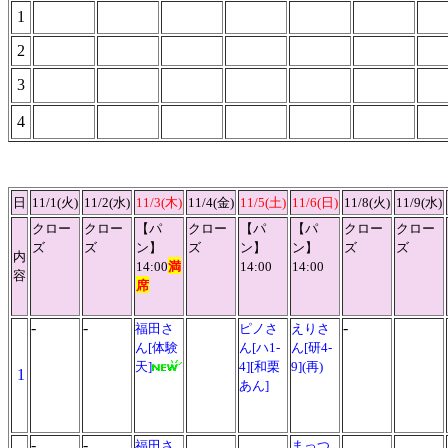
1
2
3
4
日
11/1(火)
11/2(水)
11/3(木)
11/4(金)
11/5(土)
11/6(日)
11/8(火)
11/9(水)
クロー
クロー
【パ
クロー
【パ
【パ
クロー
クロー
ズ
ズ
ン】
ズ
ン】
ン】
ズ
ズ
内
14:00
満
14:00
14:00
容
席
-
-
-
福田さ
ピノさ
えりさ
ん[体験
ん[ハ1-
ん[研4-
天]
4][和栗
9](再)
1
あん]
-
-
福田さ
まっつ