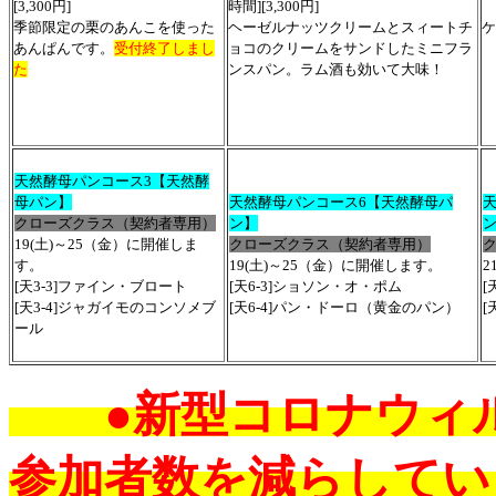
[3,300円]
時間][3,300円]
季節限定の栗のあんこを使った
ヘーゼルナッツクリームとスィートチ
ケ
あんぱんです。
受付終了しまし
ョコのクリームをサンドしたミニフラ
た
ンスパン。ラム酒も効いて大味！
天然酵母パンコース3【天然酵
母パン】
天然酵母パンコース6【天然酵母パ
クローズクラス（契約者専用）
ン】
19(土)～25（金）に開催しま
クローズクラス（契約者専用）
す。
19(土)～25（金）に開催します。
2
[天3-3
]ファイン・ブロート
[天6-3]ショソン・オ・ポム
[
[天3-4]
ジャガイモのコンソメブ
[天6-4]
パン・ドーロ（黄金のパン）
[
ール
●新型コロナウィル
参加者数を減らしてい