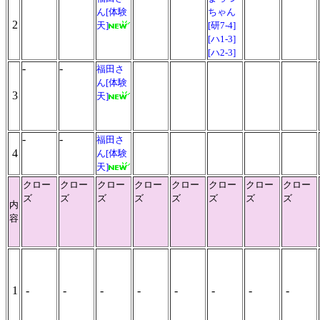
ん[体験
ちゃん
2
天]
[研7-4]
[ハ1-3]
[ハ2-3]
-
-
福田さ
ん[体験
3
天]
-
-
福田さ
4
ん[体験
天]
クロー
クロー
クロー
クロー
クロー
クロー
クロー
クロー
ズ
ズ
ズ
ズ
ズ
ズ
ズ
ズ
内
容
1
-
-
-
-
-
-
-
-