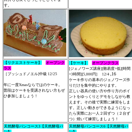
す。
【リクエストケーキ】
オープンク
【ケーキ】
オープンクラス
ラス
[ジェノワーズ講座][難易度=低][時間
,16
［ブッシュドノエル]中級 12/25
=3時間][5,000円]
12/4
ケーキ作りの基本のジェノワーズ作
年に一度Xmasならではのケーキ。
りだけを集中的にやります。
普段はケーキを受講されない方もぜ
正しい器具の使い方や作り方のポイ
ひ参加しましょう！
ントをゆっくりとデモをしながら教
えます。その後で実際に練習をしま
す。正しい動きができるようになっ
たら実際にお一人２回ずつ（２台ず
つ）焼いて練習しましょう！
天然酵母パンコース3【天然酵母パ
天然酵母パンコース6【天然酵母パ
ン】
ン】