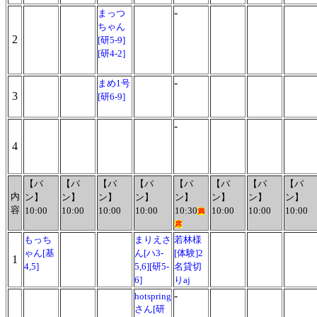
-
まっつ
ちゃん
2
[研5-9]
[研4-2]
-
まめ1号
3
[研6-9]
-
4
【パ
【パ
【パ
【パ
【パ
【パ
【パ
【パ
内
ン】
ン】
ン】
ン】
ン】
ン】
ン】
ン】
容
10:00
10:00
10:00
10:00
10:30
10:00
10:00
10:00
満
席
もっち
まりえさ
若林様
ゃん[基
ん[ハ3-
[体験]2
1
4,5]
5,6][研5-
名貸切
6]
りaj
-
hotspring
さん[研