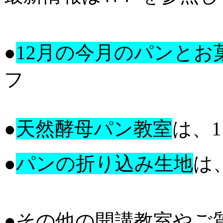
●
12月の今月のパンとお
フ
●
天然酵母パン教室
は、
●
パンの折り込み生地
は
●その他の開講教室やご