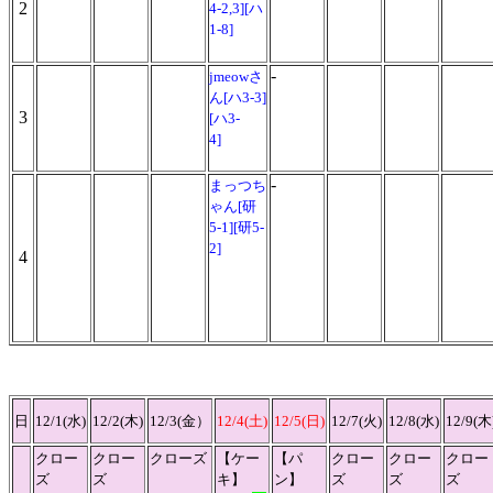
2
4-2,3][ハ
1-8]
-
jmeowさ
ん[ハ3-3]
3
[ハ3-
4]
-
まっつち
ゃん[研
5-1][研5-
2]
4
日
12/1(水)
12/2(木)
12/3(金）
12/4(土)
12/5(日)
12/7(火)
12/8(水)
12/9(木
クロー
クロー
クローズ
【ケー
【パ
クロー
クロー
クロー
ズ
ズ
キ】
ン】
ズ
ズ
ズ