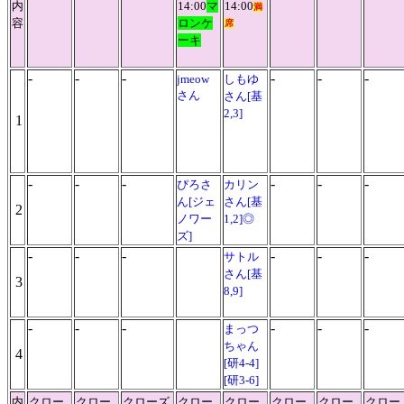
内
14:00
マ
14:00
満
容
ロンケ
席
ーキ
-
-
-
-
-
-
jmeow
しもゆ
さん
さん[基
2,3]
1
-
-
-
-
-
-
ぴろさ
カリン
ん[ジェ
さん[基
2
ノワー
1,2]◎
ズ]
-
-
-
-
-
-
サトル
さん[基
3
8,9]
-
-
-
-
-
-
まっつ
ちゃん
4
[研4-4]
[研3-6]
内
クロー
クロー
クローズ
クロー
クロー
クロー
クロー
クロー