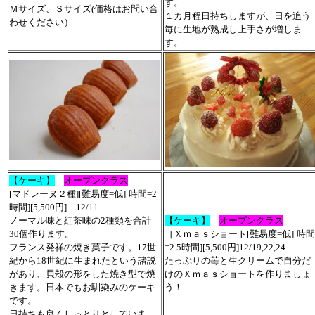
す。
Ｍサイズ、Ｓサイズ(価格はお問い合
１カ月程日持ちしますが、日を追う
わせください）
毎に生地が熟成し上手さが増しま
す。
【
ケーキ
】
オープンクラス
[
マドレーヌ２種
][難易度=低][時間=2
時間][5,500円] 12/
11
ノーマル味と紅茶味の2種類を合計
【
ケーキ
】
オープンクラス
30個作ります。
［Ｘｍａｓショート
[難易度=低][時間
フランス発祥の焼き菓子です。17世
=2.5時間][5,500円]
12/
19,22,24
紀から18世紀に生まれたという諸説
たっぷりの苺と生クリームで自分だ
があり、貝殻の形をした焼き型で焼
けのＸｍａｓショートを作りましょ
きます。日本でもお馴染みのケーキ
う！
です。
日持ちも良くしっとりとしていま