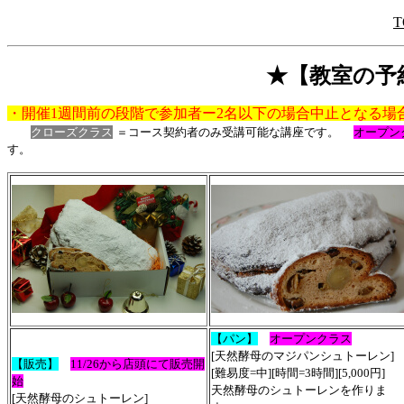
T
★【教室の予約
・開催1週間前の段階で参加者ー2名以下の場合中止となる場
クローズクラス
＝コース契約者のみ受講可能な講座です。
オープン
す。
【パン】
オープンクラス
[天然酵母のマジパンシュトーレン]
【販売】
11/26から店頭にて販売開
[難易度=中][時間=3時間][5,000円]
始
天然酵母のシュトーレンを作りま
[天然酵母のシュトーレン]