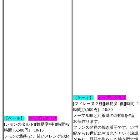
【
ケーキ
】
オープンクラス
[
マドレーヌ２種
][難易度=低][時間=2
時間][5,500円] 10/
30
ノーマル味と紅茶味の2種類を合計
【
ケーキ
】
オープンクラス
30個作ります。
[
レモンのタルト
][難易度=中][時間=2
フランス発祥の焼き菓子です。17世
時間][5,500円] 10/
16
紀から18世紀に生まれたという諸説
レモンの酸味と、甘いメレンゲのお
があり、貝殻の形をした焼き型で焼