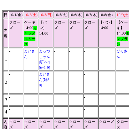
日
10/1(金)
10/2(土)
10/3(日)
10/5(火)
10/6(水)
10/7(木)
10/8(金）
10/9(土
クロー
ケーキ
【パ
クロー
クロー
クロー
【パン】
【ケー
ズ
14:00
キ
ン】
ズ
ズ
ズ
14:00
キ】
内
ャラメ
14:00
14:00
容
ルムー
ンブラ
ス
ン
-
-
-
-
まいさ
まっつ
ぴろさ
ん
ちゃん
ん
1
[研2-7]
[研1-9]
-
-
まいさ
ん[研3-
2
8]
-
-
3
-
-
4
内
クロー
クロー
クロー
クロー
クロー
クロー
クローズ
クロー
容
ズ
ズ
ズ
ズ
ズ
ズ
ズ