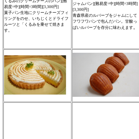
くるみのクリームチーズのパン][難
ジャムパン][難易度=中][時間=3時間]
易度=中][時間=3時間][3,300円]
[3,300円]
菓子パン生地にクリームチーズフィ
青森県産のルバーブをジャムにして
リングをのせ、いちじくとドライフ
フワフワパンで包んだパン。甘酸っ
ルーツと「くるみを乗せて焼きま
。
ぱいルバーブを存分に味わえます
す。