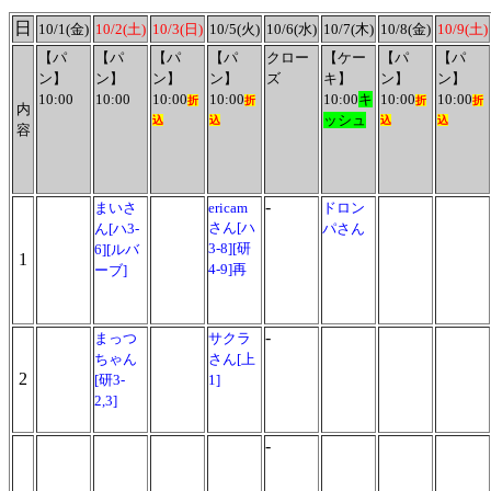
日
10/1(金)
10/2(土)
10/3(日)
10/5(火)
10/6(水)
10/7(木)
10/8(金)
10/9(土)
【パ
【パ
【パ
【パ
クロー
【ケー
【パ
【パ
ン】
ン】
ン】
ン】
ズ
キ】
ン】
ン】
10:00
10:00
10:00
10:00
10:00
キ
10:00
10:00
折
折
折
折
内
ッシュ
込
込
込
込
容
-
まいさ
ericam
ドロン
さん[ハ
ん[ハ3-
パさん
3-8][研
6][ルバ
1
4-9]再
ーブ]
-
まっつ
サクラ
ちゃん
さん[上
2
[研3-
1]
2,3]
-