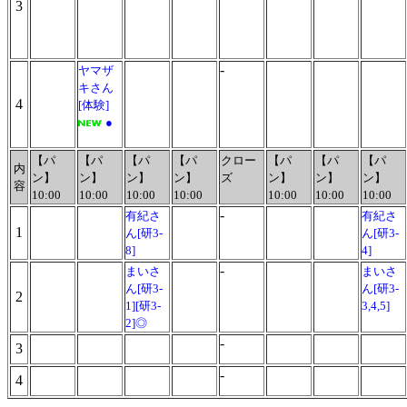
3
-
ヤマザ
キさん
4
[体験]
●
【パ
【パ
【パ
【パ
クロー
【パ
【パ
【パ
内
ン】
ン】
ン】
ン】
ズ
ン】
ン】
ン】
容
10:00
10:00
10:00
10:00
10:00
10:00
10:00
-
有紀さ
有紀さ
1
ん[研3-
ん[研3-
8]
4]
-
まいさ
まいさ
ん[研3-
ん[研3-
2
1][研3-
3,4,5]
2]◎
-
3
-
4