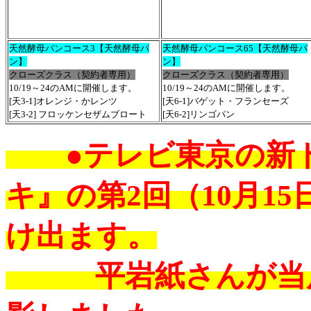
天然酵母パンコース3【天然酵母パ
天然酵母パンコース65【天然酵母パ
ン】
ン】
クローズクラス（契約者専用）
クローズクラス（契約者専用）
10/19～24
のAMに開催します。
10/19～24
のAMに開催します。
[天3-1
]オレンジ・かレンツ
[天6-1]バゲット・フランセーズ
[天3-2]
フロッケンセザムブロート
[天6-2]
リンゴパン
●テレビ東京の新ド
キ』の第2回（10月1
け出ます。
平岩紙さんが当店