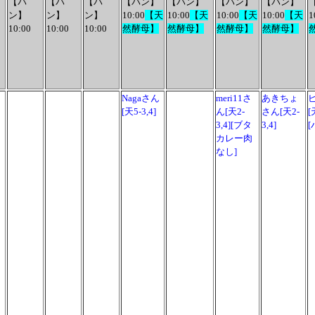
【パ
【パ
【パ
【パン】
【パン】
【パン】
【パン】
ン】
ン】
ン】
10:00
【天
10:00
【天
10:00
【天
10:00
【天
1
10:00
10:00
10:00
然酵母】
然酵母】
然酵母】
然酵母】
Nagaさん
meri11さ
あきちょ
[天5-3,4]
ん[天2-
さん[天2-
[
3,4]
[ブタ
3,4]
[
カレー肉
なし
]