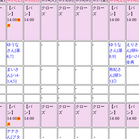
ー
【パ
【パ
クロー
クロー
クロー
クロー
【パ
【パ
ン】
ン】
ズ
ズ
ズ
ズ
ン】
ン】
14:00
14:00
14:00
14:00
満
席
-
-
-
-
ゆうな
ゆうな
えりさ
さん[基
さん[基
ん[研6-
6,7]
8,9]
4][ハ2-
全再
-
-
-
-
まいさ
有紀さ
ん[ハ4-
ん[研3-
3,4,5]
1]◎
-
-
-
-
-
-
-
-
ー
【パ
【パ
クロー
クロー
クロー
クロー
【パ
【パ
ン】
ン】
ズ
ズ
ズ
ズ
ン】
ン】
14:00
14:00
14:00
14:00
満
席
ナナさ
-
-
-
-
ん[ブタ