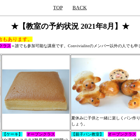
TOP
BACK
★【教室の予約状況 2021年8月】★
合もあります。
クラス
＝誰でも参加可能な講座です。Convivialiteのメンバー以外の人でも
夏休みに子供と一緒に楽しくパン作
しょう。
【
ケーキ
】
オープンクラス
【親子パン教室】
オープンクラス