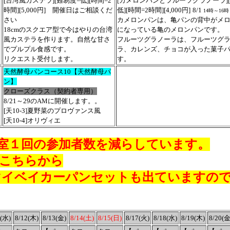
[台湾風カステラ][難易度=低][時間=2
[カメロンパンとフルーツグラノーラ][
時間][5,000円] 開催日はご相談くだ
低][時間=2時間][4,000円]
8/1
14時～16時
さい
カメロンパンは、亀パンの背中がメ
18cmのスクエア型で今はやりの台湾
になっている亀のメロンパンです。
風カステラを作ります。
自然な甘さ
フルーツグラノーラは、フルーツグ
でプルプル食感です。
ラ、カレンズ、チョコが入った菓子
リクエスト受付します。
す。
天然酵母パンコース
10
【天然酵母パ
ン】
クローズクラス（契約者専用）
8/21～29
のAMに開催します。
。
[天10-3]
夏野菜のプロヴァンス風
[天10-4]
オリヴィエ
１回の参加者数を減らしています。
こちらから
ベイカーパンセットも出ていますので
1(水)
8/12(木)
8/13(金)
8/14(土)
8/15(日)
8/17(火)
8/18(水)
8/19(木)
8/20(金