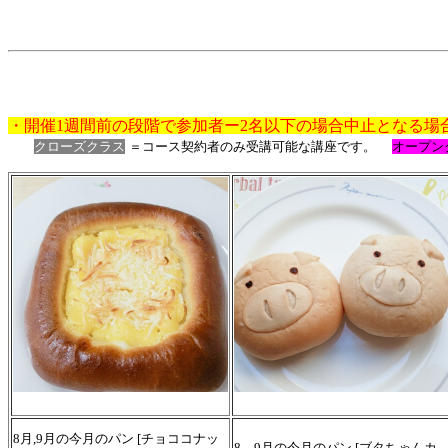
・開催1週間前の段階で参加者ー2名以下の場合中止となる場
クローズクラス
＝コース契約者のみ受講可能な講座です。
オープン
8月,9月の今月のパン [チョココナッ
8，9月の今月のパン [ブタちゃんカ