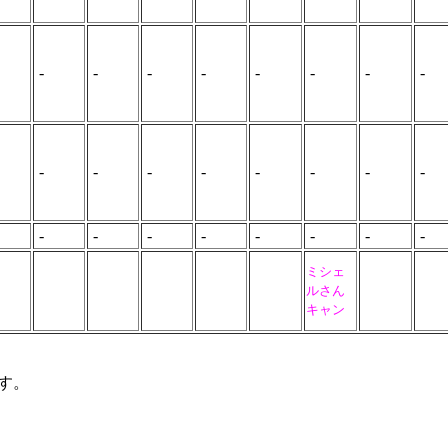
-
-
-
-
-
-
-
-
-
-
-
-
-
-
-
-
-
-
-
-
-
-
-
-
ミシェ
ルさん
キャン
です。