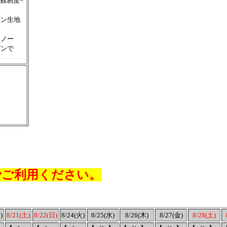
難易度=
ロン生地
ラノー
パンで
ご利用ください。
)
8/21(土)
8/22(日)
8/24(火)
8/25(水)
8/26(木)
8/27(金)
8/28(土)