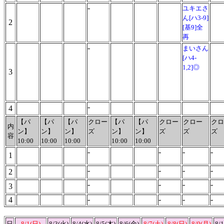
-
ユキエさ
ん[ハ3-9]
2
[基9]全
再
-
まいさん
[ハ4-
1,2]◎
3
-
4
【パ
【パ
【パ
クロー
【パ
【パ
クロー
クロー
クロ
内
ン】
ン】
ン】
ズ
ン】
ン】
ズ
ズ
ズ
容
10:00
10:00
10:00
10:00
10:00
-
-
-
-
1
-
-
-
-
2
-
-
-
-
3
-
-
-
-
4
日
8/1(日)
8/3(火)
8/4(水)
8/5(木)
8/6(金)
8/7(土)
8/8(日)
8/9(月)
8/