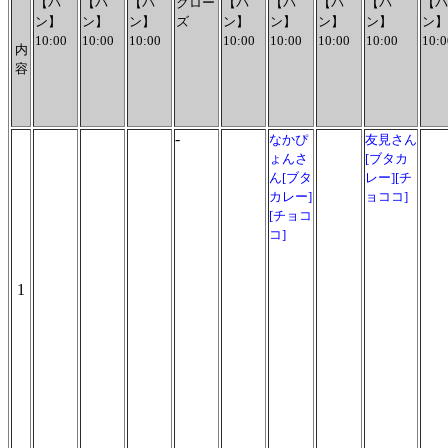
【パ
【パ
【パ
クロー
【パ
【パ
【パ
【パ
【パ
ン】
ン】
ン】
ズ
ン】
ン】
ン】
ン】
ン】
10:00
10:00
10:00
10:00
10:00
10:00
10:00
10:0
内
容
-
なかぴ
友見さん
ょんさ
[ブタカ
ん[ブタ
レー][チ
カレー]
ョココ]
[チョコ
コ]
1