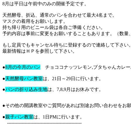
8月は平日は午前中のみの開催予定です。
天然酵母、折込、通常のパンを合わせて最大4名まで。
マスクの着用をお願いします。
持ち帰り用のビニール袋は各自ご準備ください。
予約内容は事前に変更をお願いすることもあります。（数量、
もし定員でもキャンセル待ちに登録するので連絡して下さい
最新情報はＨＰを参照して下さい。
●
8月の今月のパン
チョココナッツレモン,ブタちゃんカレー
●
天然酵母パン教室
は、21日～29日に行います。
●
パンの折り込み生地
は、7,8,9月はお休みです。
●その他の開講教室やご質問があれば別途お問い合わせをお
●
親子パン教室
は、1日PMに行います。
---------------------------------------------------