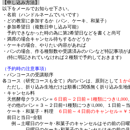
【申し込み方法】
以下をメールでお知らせ下さい。
・名前（ハンドルネームでいいです）
・どの教室に参加するか（パン、ケーキ、和菓子）
・参加希望日（複数日申し込み可能）
予約できなかった時の為に第2希望日などを書くと尚可
・満席の場合キャンセル待ちするかどうか
・ケーキの場合、やりたい内容があれば
・パンの場合、作る種類数や受講済みのパンなど特記事項が
(特に明記されていなければ２種類で予約しておきます)
（予約時の注意事項）
・パンコースの受講順序
各コース（研究コースも全て）内のパンは、原則として
１か
ただし、折り込み生地だけは順番に関係無く折り込み生地
・キャンセル料
天然酵母クラスパン＝
６日前～２日前＝
1種類につき\1,000
その他のパン＝３～２日前=1種類につき\1,000、１日前～当日=\2
ケーキ・和菓子・料理
６日前～４日前のキャンセル＝￥
前日と当日=全額
例→土曜日のケーキ･和菓子のキャンセルはその前の日曜
日曜日のケーキ･和菓子のキャンセルはその前の月