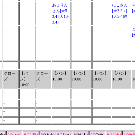
あじりん
にこさん
さん[天5-
[天2-3,4]
[
3,4][天10-
[天5-4]再
3,4]
[
クロー
【パ
クロー
【パン】
【パン】
【パン】
【パン】
ズ
ン】
ズ
10:00
10:00
10:00
10:00
1
10:00
-
-
-
-
-
-
-
-
(金)
8/21(土)
8/22(日)
8/24(火)
8/25(水)
8/26(木)
8/27(金)
8/28(土)
8/29(