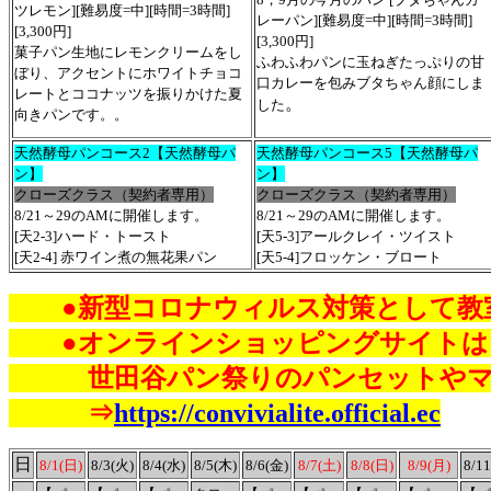
ツレモン][難易度=中][時間=3時間]
レーパン][難易度=中][時間=3時間]
[3,300円]
[3,300円]
菓子パン生地にレモンクリームをし
ふわふわパンに玉ねぎたっぷりの甘
ぼり、アクセントにホワイトチョコ
口カレーを包みブタちゃん顔にしま
レートとココナッツを振りかけた夏
。
した
向きパンです。。
天然酵母パンコース2【天然酵母パ
天然酵母パンコース5【天然酵母パ
ン】
ン】
クローズクラス（契約者専用）
クローズクラス（契約者専用）
8/21～29
のAMに開催します。
8/21～29
のAMに開催します。
[天2-3]ハード・トースト
[天5-3]
アールクレイ・ツイスト
[天2-4]
赤ワイン煮の無花果パン
[天5-4]
フロッケン・ブロート
●新型コロナウィルス対策として教室
●オンラインショッピングサイトは
世田谷パン祭りのパンセットやマイ
⇒
https://convivialite.official.ec
日
8/1(日)
8/3(火)
8/4(水)
8/5(木)
8/6(金)
8/7(土)
8/8(日)
8/9(月)
8/1