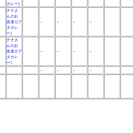
カレー]
ナナさ
んのお
-
-
-
-
友達1[ブ
タカレ
ー]
ナナさ
んのお
-
-
-
-
友達2[ブ
タカレ
ー]
-
-
-
-