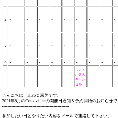
2
-
-
-
-
-
-
-
-
-
3
-
-
-
-
-
-
-
-
-
4
-
-
-
-
-
-
-
-
-
ミシェ
ルさん
キャン
セル
こんにちは、Kiyo＆恵美です。
2021年8月のConvivialiteの開催日通知＆予約開始のお知らせ
---------------------------------------------------
参加したい日とやりたい内容をメールで連絡して下さい。