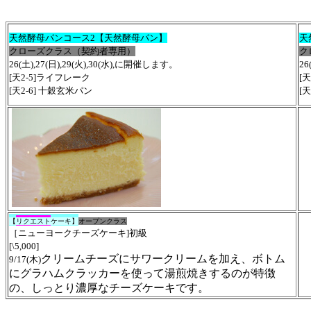
天然酵母パンコース2【天然酵母パン】
天
クローズクラス（契約者専用）
ク
26(土),27(日),29(火),30(水),に開催します。
26
[天2-5
]ライフレーク
[
[天2-6]
十穀玄米パン
[天
【
リクエスト
ケーキ】
オープンクラス
［ニューヨークチーズケーキ]初級
[\5,000
]
クリームチーズにサワークリームを加え、ボトム
9/17(木)
にグラハムクラッカーを使って湯煎焼きするのが特徴
の、しっとり濃厚なチーズケーキです。