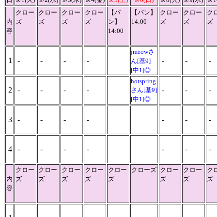
クロー
クロー
クロー
クロー
【パ
【パン】
クロー
クロー
ク
内
ズ
ズ
ズ
ズ
ン】
14:00
ズ
ズ
ズ
容
14:00
jmeowさ
1
-
-
-
-
-
-
-
ん[基9]
[中1]◎
hotspring
2
-
-
-
-
-
-
-
さん[基9]
[中1]◎
3
-
-
-
-
-
-
-
4
-
-
-
-
-
-
-
クロー
クロー
クロー
クロー
クロー
クローズ
クロー
クロー
ク
内
ズ
ズ
ズ
ズ
ズ
ズ
ズ
ズ
容