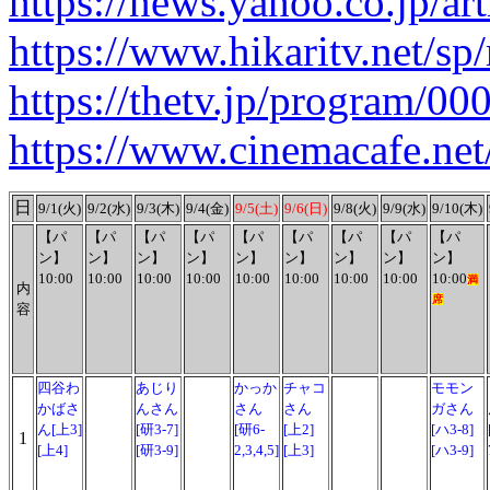
https://news.yahoo.co.jp/
https://www.hikaritv.net/s
https://thetv.jp/program/0
https://www.cinemacafe.net
日
9/1(火)
9/2(水)
9/3(木)
9/4(金)
9/5(土)
9/6(日)
9/8(火)
9/9(水)
9/10(木)
【パ
【パ
【パ
【パ
【パ
【パ
【パ
【パ
【パ
ン】
ン】
ン】
ン】
ン】
ン】
ン】
ン】
ン】
10:00
10:00
10:00
10:00
10:00
10:00
10:00
10:00
10:00
満
内
席
容
四谷わ
あじり
かっか
チャコ
モモン
かばさ
んさん
さん
さん
ガさん
ん[上3]
[研3-7]
[研6-
[上2]
[ハ3-8]
1
[上4]
[研3-9]
2,3,4,5]
[上3]
[ハ3-9]