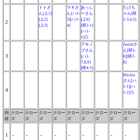
トトさ
マキさ
あっし
たけち
ん[上1]
ん[ハ3-
ーさん
ゃん[研
[上2]
3][ハ3-
[上9]
2-3,4,5]
2
[上3]
4]
[研2-1]
[ハ1-
1]◎
アキノ
Astridさ
ブさん
ん[研2-
3
[ハ1-
6][研2-
7,8,9]
8]
[研4-5]
Michie
さん[ハ
1-1][ハ
4
1-2]◎
内
クロー
クロー
クロー
クロー
クロー
クロー
クロー
クロー
クロー
容
ズ
ズ
ズ
ズ
ズ
ズ
ズ
ズ
ズ
1
-
-
-
-
-
-
-
-
-