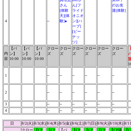
さん
ん[フ
のお友
[体験
ライド
達
[体験]
天][体
オニオ
4
--
験]●
ン][ハ
ーブ]
[ピー
ナッ
ツ]
【パ
【パ
【パ
クロー
クロー
クロー
クロー
クロー
クロー
内
ン】
ン】
ン】
ズ
ズ
ズ
ズ
ズ
ズ
容
10:00
10:00
10:00
1
1
--
--
--
--
--
--
2
--
--
--
--
--
--
3
--
--
--
--
--
--
4
--
--
--
--
--
--
日
8/2(火)
8/3(水)
8/4(木)
8/5(金)
8/6(土)
8/7(日)
8/9(火)
8/10(水)
8/1
クロー
【CP
【CP
【パ
【CP
【CP
【CP
【CP講
【C