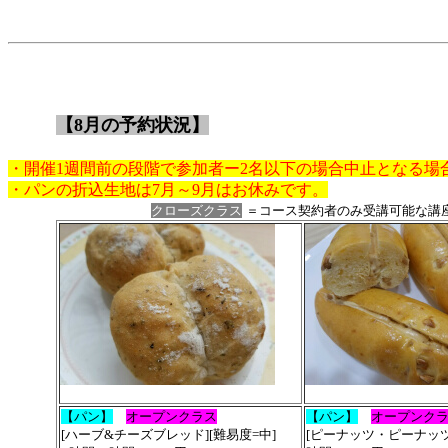
【8月の予約状況】
・開催1週間前の段階で参加者ー2名以下の場合中止となる場
・パンの折込生地は7月～9月はお休みです。
クローズクラス
＝コース契約者のみ受講可能な
【パン】
オープンクラス
【パン】
オープンク
[ハーブ&チーズブレッド][難易度=中]
[
ピーナッツ・ピーナッ