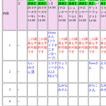
ズ
講座】
講座】
ン】
講座】
講座】
講座】
座】
(バ
座
14:00
(
N.Yチ
(
N.Yチ
(
マロ
(シュ
(
マロ
ゲット
リ
ーズケ
ーズケ
ンケー
ークリ
ンケー
ーフェ
シュ
内容
)
14:
ーキ
)
ーキ
)
キ
)
ーム)
キ
)
クト
14:00
14:00
14:00
14:00
14:00
14:00
chima
さん
この講
この講
この講
この講
この講
この講
こ
[フラ
座も予
座も予
座も予
座も予
座も予
座も予
座
イドオ
1
--
約可能
約可能
約可能
約可能
約可能
約可能
約
ニオ
です
です
です
です
です
です
で
ン][ハ
ーブ]
らい
ミステ
りょう
Tairaさ
え
chiさ
ィーさ
さん
ん
ん
2
--
済
ん[上
ん
6][上7]
なみな
みちこ
な
3
--
みさん
ん
み
さ
4
--