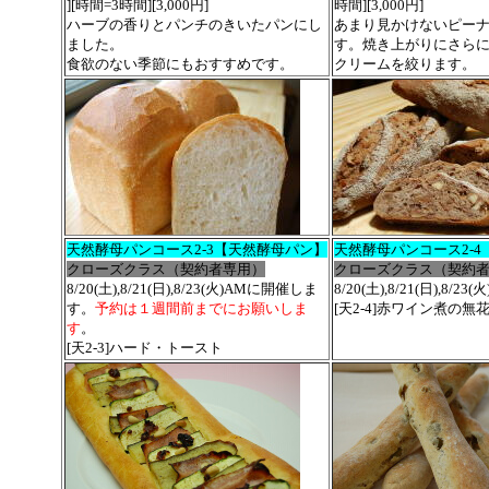
][時間=3時間][3,000円]
時間][3,000円]
ハーブの香りとパンチのきいたパンにし
あまり見かけないピー
ました。
す。焼き上がりにさら
食欲のない季節にもおすすめです。
クリームを絞ります。
天然酵母パンコース2-3【天然酵母パン】
天然酵母パンコース2-
クローズクラス（契約者専用）
クローズクラス（契約
8/20(土),8/21(日),8/23(火)AMに開催しま
8/20(土),8/21(日),8
す。
予約は１週間前までにお願いしま
[天2-4]赤ワイン煮の無
す
。
[天2-3]ハード・トースト