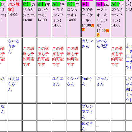
】
(カ
パン教
座】
(カ
座】
(
マ
座】
(
キ
座】
(
マ
キ】
キ】
(ム
座】
(
ラ
ン
14:
カリ
室
】
リカリ
ロンケ
ャラメ
ロンケ
(N.Yチ
ース・
ズベリ
14:00
ー)
シュー)
ーキ
)
ルシフ
ーキ
)
ーズケ
オ・キ
ーシフ
00
14:00
14:00
14:00
ォン
)
ーキ)
ャラメ
ォン
)
14:00
14:00
14:00
ル)
満
席
14:00
満
席
さいと
カリン
yasuさ
よ
うさ
さん
ん代済
の講
この講
この講
この講
この講
この講
ー
ん
も予
座も予
座も予
座も予
座も予
座も予
[上
可能
約可能
約可能
約可能
約可能
約可能
ー
す
です
です
です
です
です
りさ
うえは
ユキエ
シンバ
Yuriさ
にゃん
お
らさ
さん
さん
ん
さん
ゃ
9]
ん
ナ
ツ
みな
プリン
さん
ママさ
ん
めぐさ
--
ん