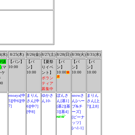
4(水)
8/25(木)
8/26(金)
8/27(土)
8/28(日)
8/30(火)
8/31(水)
P講
【パン】
【パ
【夏祭
【パ
【パ
【パ
10:00
】
(
マ
ン】
りイベ
ン】
ン】
ン】
10:00
10:00
10:00
10:00
ンケ
ント】
満
席
キ
ボラン
00
ティア
募集中
enoaya[中
まりん
ゆかさ
ぽんさ
snowさ
まりん
5][中6][中
さん[中
ん10-
ん[基1]
ん[ハー
さん[上
7]
6][中7]
[基2][基
ブ&チ
7][上8]
[中8]
3][基4]
ーズ]
[ピーナ
ッツ]
[ハ1-1]