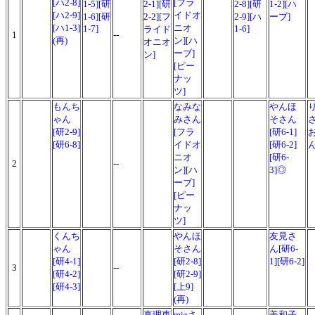
[ハ2-8]
[フラ
1-5][研
2-1][研
2-8][研
1-2][ハ
[ハ2-9]
イドオ
1-6][研
2-2][フ
2-9][ハ
ーブ]
[ハ1-3]
ニオ
1-7]
1-6]
ライド
1
--
(再)
ン][ハ
オニオ
ーブ]
ン]
[ピー
ナッ
ツ]
もんち
なみな
やんほ
ゃん
みさん
そさん
[研2-9]
[フラ
[研6-1]
[研6-8]
イドオ
[研6-2]
ニオ
[研6-
2
--
ン][ハ
3]◎
ーブ]
[ピー
ナッ
ツ]
くんち
やんほ
友見さ
ゃん
そさん
ん[研6-
[研4-1]
[研2-8]
1][研6-2]
3
--
[研4-2]
[研2-9]
[研4-3]
[上9]
(再)
真理恵
mizさ
美和子