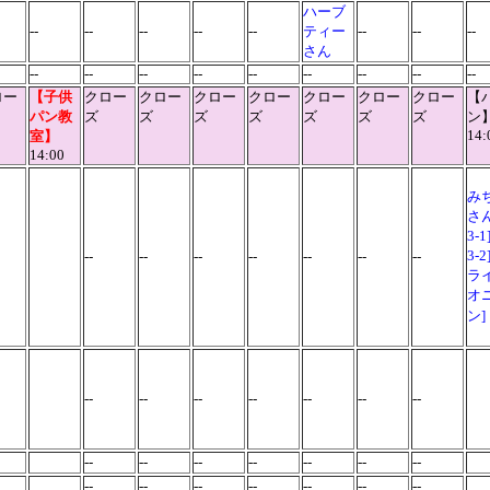
ハーブ
--
--
--
--
--
ティー
--
--
--
さん
--
--
--
--
--
--
--
--
--
ロー
【
子供
クロー
クロー
クロー
クロー
クロー
クロー
クロー
【
パン教
ズ
ズ
ズ
ズ
ズ
ズ
ズ
ン
14:
室
】
14:00
み
さ
3-1
3-2
--
--
--
--
--
--
--
ラ
オ
ン]
--
--
--
--
--
--
--
--
--
--
--
--
--
--
--
--
--
--
--
--
--