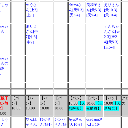
育ちゃ
めぐさ
chimaさ
美和子さ
えりさん
ん[上7]
ん[天5-3]
ん[天5-3]
[天10-3]
ん
[上8]
[天5-4]
[天5-4]
[天10-4]
noaya
まりえ
くんちゃ
さん
さん[中
んさん[天
7][中8]
2-3][天2-
4][天5-3]
[中9]
[天5-4]
noaya
さんの
娘さ
ん
--
--
--
--
--
--
--
--
--
--
--
--
--
--
【
親子
【パ
【パ
【パ
【パ
【パン】
【パン】
【パン】
ク
パン教
ン】
ン】
ン】
ン】
10:00
【天
10:00
【天
10:00
【天
ズ
10:00
10:00
10:00
10:00
室
】
然酵母】
然酵母】
然酵母】
0:00
りょう
やんほ
ゆかさ
シンバ
Ayuさん
osadanaさ
さん
そさん
ん[研1-
さん[研
[天10-3]
ん[天10-