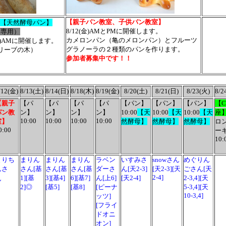
【
親子パン教室、子供パン教室
】
2【天然酵母パン】
8/12(金)AMとPMに開催します。
者専用）
カメロンパン（亀のメロンパン）とフルーツ
/23(火)AMに開催します。
グラノーラの２種類のパンを作ります。
オリーブの木）
参加者募集中です！！
/12(金)
8/13(土)
8/14(日)
8/18(木)
8/19(金)
8/20(土)
8/21(日)
8/23(火)
8/2
【
親子
【パ
【パ
【パ
【パ
【パン】
【パン】
【パン】
【C
パン教
ン】
ン】
ン】
ン】
10:00
【天
10:00
【天
10:00
【天
座
10:00
10:00
10:00
10:00
室
】
然酵母】
然酵母】
然酵母】
ロ
0:00
ー
10:
とりち
まりん
まりん
まりん
ラベン
いすみさ
snowさん
めぐりん
んさ
さん[基
さん[基
さん[基
ダーさ
ん[天2-3]
[天2-3][天
ごさん[天
2-4]
1][基
3][基4]
6][基7]
ん[上6]
[天2-4]
2-3,4][天
ん
2]◎
[基5]
[基8]
[ピーナ
5-3,4][天
10-3,4]
ッツ]
[フライ
ドオニ
オン]