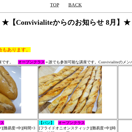
TOP
BACK
★【Convivialiteからのお知らせ 8月】★
合もあります。
講座です。
オープンクラス
＝誰でも参加可能な講座です。Convivialite
ラス
【パン】
オープンクラス
ツ
][難易度=中][時間=3
[フライドオニオンスティック][難易度=中][時