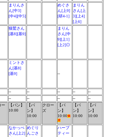
まりんさ
めぐさ
まりん
ん[中3]
ん[上9]
さん[上
[中4][中5]
[研4-1]
3][上4]
[上6]
猫鷲さん
まりん
[基8][基9]
さん[中
9][上1]
[上2]◎
ミントさ
ん[基8]
[基9]
--
--
--
--
--
--
--
--
--
--
--
ロー
【パン】
【パ
クロー
【パ
【パ
【パ
10:00
ン】
ズ
ン】
ン】
ン】
10:00
10:00
10:00
10:00
満
席
なかっぺ
めぐり
ハーブ
さん[上2]
んごさ
ティー