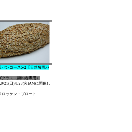
母パンコース5-2【天然酵母パ
ズクラス（契約者専用）
),8/21(日),8/23(火)AMに開催し
4]フロッケン・ブロート