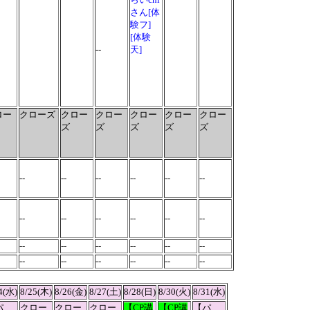
さん[体
験フ]
[体験
--
天]
ロー
クローズ
クロー
クロー
クロー
クロー
クロー
ズ
ズ
ズ
ズ
ズ
--
--
--
--
--
--
--
--
--
--
--
--
--
--
--
--
--
--
--
--
--
--
--
--
4(水)
8/25(木)
8/26(金)
8/27(土)
8/28(日)
8/30(火)
8/31(水)
パ
クロー
クロー
クロー
【CP講
【CP講
【パ