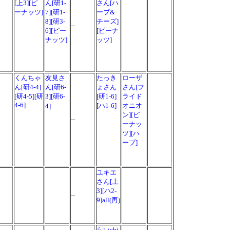
[上3][ピ
ん[研1-
さん[ハ
ーナッツ]
7][研1-
ーブ&
8][研3-
チーズ]
--
6][ピー
[ピーナ
ナッツ]
ッツ]
くんちゃ
友見さ
たっき
ローザ
ん[研4-4]
ん[研6-
ょさん
さん[フ
[研4-5][研
3][研6-
[研1-6]
ライド
4-6]
[ハ1-6]
オニオ
4]
ン][ピ
--
ーナッ
ツ][ハ
ーブ]
ユキエ
さん[上
3][ハ2-
--
9]all(再)
らいchi