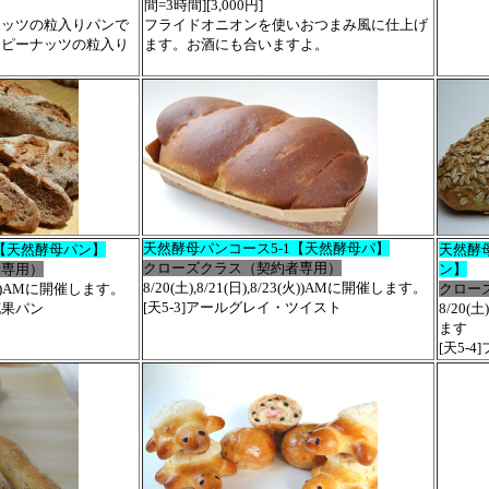
間=3時間][3,000円]
ナッツの粒入りパンで
フライドオニオンを使いおつまみ風に仕上げ
にピーナッツの粒入り
ます。お酒にも合いますよ。
天然酵母パンコース5-1【天然酵母パ】
4【天然酵母パン】
天然酵
クローズクラス（契約者専用）
者専用）
ン】
8/20(土),8/21(日),8/23(火))AMに開催します。
/23(火)AMに開催します。
クロー
[天5-3]アールグレイ・ツイスト
花果パン
8/20(土
ます
[天5-