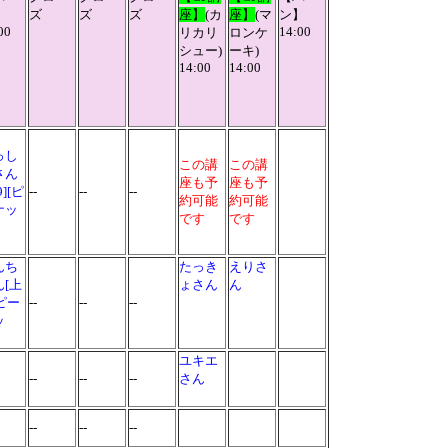
】
ズ
ズ
ズ
座】
(
カ
座】
(
マ
ン】
00
14:00
リカリ
ロンケ
シュー
)
ーキ
)
14:00
14:00
っし
この講
この講
さん
座も予
座も予
9][ピ
--
--
--
約可能
約可能
ナッ
です
です
ツ]
んち
たっき
えりさ
ん[上
ょさん
ん
[ピー
--
--
--
ッ
]
ユキエ
--
--
--
さん
--
--
--