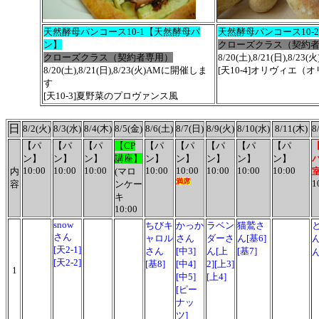
天然酵母パンコース10-1【天然酵母パ
天然酵母パンコース10-
ン】
クローズクラス（契約
クローズクラス（契約者専用）
8/20(土),8/21(日),8
8/20(土),8/21(日),8/23(火)AMに開催しま
[天10-4]オリヴィエ（
す
[天10-3]夏野菜のプロヴァンス風
日
8/2(火)
8/3(水)
8/4(木)
8/5(金)
8/6(土)
8/7(日)
8/9(火)
8/10(水)
8/11(木)
8
【パ
【パ
【パ
【CP
【パ
【パ
【パ
【パ
【パ
ン】
ン】
ン】
講座】
ン】
ン】
ン】
ン】
ン】
10:00
10:00
10:00
10:00
10:00
10:00
10:00
10:00
内
(
マロ
満席
1
容
ンケー
キ
10:00
snow
ちびキ
かっか
ラベン
猫鷲さ
さん
ャロル
さん
ダーさ
ん[基6]
[天2-1]
さん
[中3]
ん[上
[基7]
[天2-2]
[基8]
[中4]
2][上3]
1
[中5]
[上4]
[ピー
ナッ
ツ]