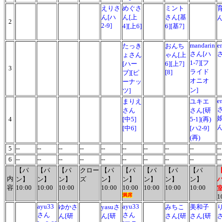
えりさ
めぐさ
ミント
ん[ハ
ん[上
さん[基
2
2-9]
4][上6]
6][基7]
mandarin
e
たっき
おんち
さん[ハ
ょさん
ゃん[上
1-7][フ
[ハー
6][上7]
3
ライド
[8]
ブ][ピ
オニオ
ーナッ
ン]
ツ]
e
まりえ
ユキエ
さん
さん[研
4
[中5]
5-1](再)
[中6]
[ハ2-9]
(再)
5
--
--
--
--
--
--
--
--
--
--
6
--
--
--
--
--
--
--
--
--
--
【パ
【パ
【パ
クロー
【パ
【パ
【パ
【パ
【パ
内
ン】
ン】
ン】
ズ
ン】
ン】
ン】
ン】
ン】
容
10:00
10:00
10:00
10:00
10:00
10:00
10:00
10:00
満席
1
ayu33
ayu33
ゆかさ
yasuさ
みちこ
美和子
さん
さん
ん[研
ん[研
さん[研
さん[研