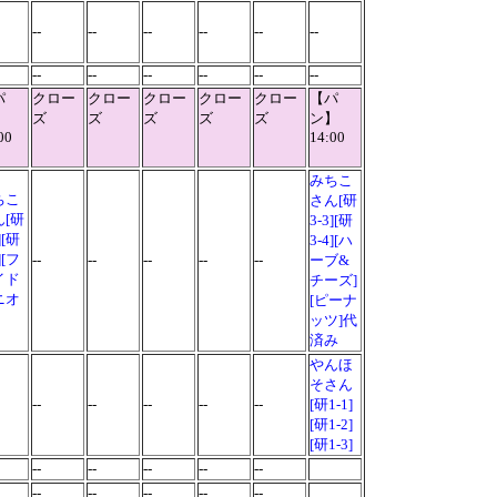
--
--
--
--
--
--
--
--
--
--
--
--
パ
クロー
クロー
クロー
クロー
クロー
【パ
】
ズ
ズ
ズ
ズ
ズ
ン】
00
14:00
みちこ
ちこ
さん[研
ん[研
3-3][研
][研
3-4][ハ
][フ
--
--
--
--
--
ーブ&
イド
チーズ]
ニオ
[ピーナ
ッツ]代
済み
やんほ
そさん
--
--
--
--
--
[研1-1]
[研1-2]
[研1-3]
--
--
--
--
--
--
--
--
--
--