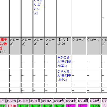
ん[ピー
ナッ
ツ]
--
【
親子
クロー
クロー
クロー
クロー
【パン】
クローズ
クローズ
ク
10:00
パン教
ズ
ズ
ズ
ズ
ズ
室
】
0:00
みかこさ
--
--
--
--
ん[基1][基
--
--
--
2][基3]
まりんさ
--
--
--
--
ん[基9][中
--
--
--
1][中2]
--
--
--
--
--
--
--
--
--
--
--
--
--
--
1(木)
8/12(金)
8/13(土)
8/14(日)
8/18(木)
8/19(金)
8/20(土)
8/21(日)
8/23(火)
8/2
P講
【
子供
【CP講
【CP講
【CP講
【CP講
【ケー
【ケー
【CP講
【