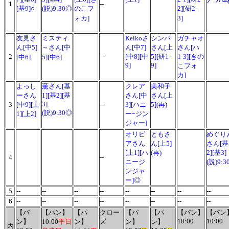
1
--
[基9]○
(説)9:30◎
のこフ
2][研2-
ォカ]
3]
友見さ
ミスティ
Keikoさ
シンバ
ガチャオ
ん[中5]
～さん[中
ん[中7]
さん[上
さん[ハ
2
--
[中8][中
5][研1-
1-3][きの
[中6]
5][中6]
9]
9]
こフォ
カ]
よっし
薫さん[基
クレア
美和子
ーさん
1][基2][基
さん[中
さん[上
3]
3
[中9][上
--
3][ハニ
5](再)
(説)9:30◎
1][上2]
ーｰジン
ジャー]
オリビ
ともさ
めぐり
アさん
ん[上5]
さん[基
[上1][ハ
(再)
2][基3]
4
--
ニージ
(説)9:3
ンジャ
ー]◎
5
--
--
--
--
--
--
--
--
6
--
--
--
--
--
--
--
--
【パ
【パン】
【パ
クロー
【パ
【パ
【パン】
【パン
10:00
10:00
ン】
10:00
平日
ン】
ズ
ン】
ン】
内