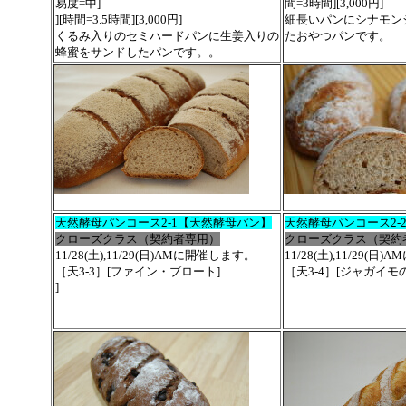
易度=中]
間=3時間][3,000円]
][時間=3.5時間][3,000円]
細長いパンにシナモン
くるみ入りのセミハードパンに生姜入りの
たおやつパンです。
蜂蜜をサンドしたパンです。。
天然酵母パンコース2-1【天然酵母パン】
天然酵母パンコース2-
クローズクラス（契約者専用）
クローズクラス（契約
11/28(土),11/29(日)AMに開催します。
11/28(土),11/29(
［天3-3］[ファイン・ブロート]
［天3-4］[ジャガイ
]