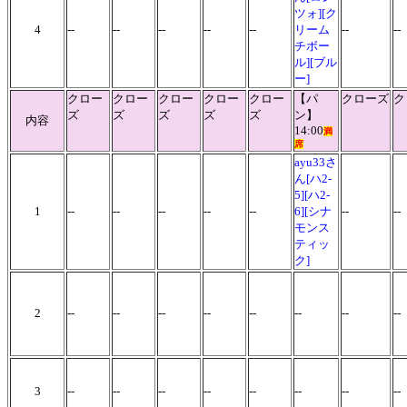
ツォ][ク
4
--
--
--
--
--
リーム
--
--
チボー
ル][ブル
ー]
クロー
クロー
クロー
クロー
クロー
【パ
クローズ
ク
ズ
ズ
ズ
ズ
ズ
ン】
内容
14:00
満
席
ayu33さ
ん[ハ2-
5][ハ2-
1
--
--
--
--
--
6][シナ
--
-
モンス
ティッ
ク]
2
--
--
--
--
--
--
--
-
3
--
--
--
--
--
--
--
--