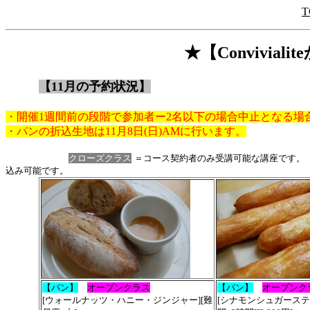
T
★【Convivia
【11月の予約状況】
・開催1週間前の段階で参加者ー2名以下の場合中止となる場
・パンの折込生地は11月8日(日)AMに行います。
クローズクラス
＝コース契約者のみ受講可能な講座です
込み可能です。
【パン】
オープンクラス
【パン】
オープンク
[ウォールナッツ・ハニー・ジンジャー][難
[
シナモンシュガーステ