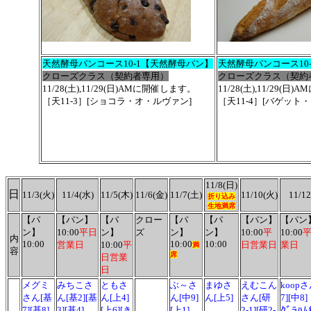
天然酵母パンコース10-1【天然酵母パン】
天然酵母パンコース10
クローズクラス（契約者専用）
クローズクラス（契約
11/28(土),11/29(日)AMに開催します。
11/28(土),11/29(
［天11-3］[ショコラ・オ・ルヴァン]
［天11-4］[バゲット
11/8(日)
日
11/3(火)
11/4(水)
11/5(木)
11/6(金)
11/7(土)
11/10(火)
11/1
折り込み
生地
満席
【パ
【パン】
【パ
クロー
【パ
【パ
【パン】
【パン
ン】
10:00
平日
ン】
ズ
ン】
ン】
10:00
平
10:00
内
10:00
10:00
10:00
営業日
10:00
平
日営業日
業日
満
容
席
日営業
日
メグミ
みちこさ
ともさ
ぶ～さ
まゆさ
えむこん
koop
さん[基
ん[基2][基
ん[上4]
ん[中9]
ん[上5]
さん[研
7][中8]
7][基8]
3][基4]
[上6][き
[上1]
2-1][研2-
ｸﾞﾗﾊ