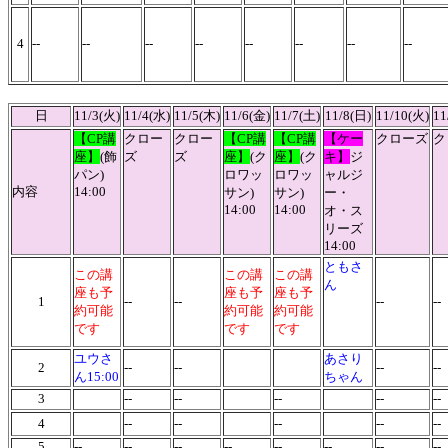
4
--
--
--
--
--
--
--
--
日
11/3(火)
11/4(水)
11/5(木)
11/6(金)
11/7(土)
11/8(日)
11/10(火)
11
【CP講
クロー
クロー
【CP講
【CP講
【ケー
クローズ
ク
座】
(
飾
ズ
ズ
座】
(
ク
座】
(
ク
キ】
ジ
パン
)
ロワッ
ロワッ
ャルジ
内容
14:00
サン
)
サン
)
ー・
14:00
14:00
オ・ス
リーズ
14:00
ともさ
この講
この講
この講
ん
座も予
座も予
座も予
1
--
--
--
-
約可能
約可能
約可能
です
です
です
ユウさ
あさり
2
--
--
--
-
ん15:00
ちゃん
3
--
--
--
--
--
4
--
--
--
--
--
5
--
--
--
--
--
--
--
--