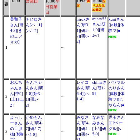
10:00
10:00
10:00
営業日
10:00
平
満
折
容
席
り込み生
日営業
地
満席
日
minty55
美和子
チヒロさ
hirokさ
kuniさん
さん[研
さん[研
ん[ハ1-1]
ん[研3-
[体験][体
1-9][研
4-3][き
1][研5-
験フ]●
[ハ1-2]
2-7]
のこフ
7][研6-
2]
ォカ]
1
--
おんち
もんちゃ
レイコ
chimaさ
パワフル
ゃんさ
んさん[研
さん[研
ん[研1-
のりさん
9]
ん[中9]
1-8][研3-
6-4][ハ
[体験][体
2
--
1-4]
[上1][上
1][研3-
験フ](じ
ゃらん)●
2]
2]
よっし
かめもん
みなさ
なみな
児玉さん
ーさん
さん[研4-
ん[研4-
みさん
[CPベー
の旦那
7][研5-7]
1][研4-
[上5][研
グル]]○
3
--
5-9]
様
[体験
2][研4-
ハ1-8]
3]
フ]