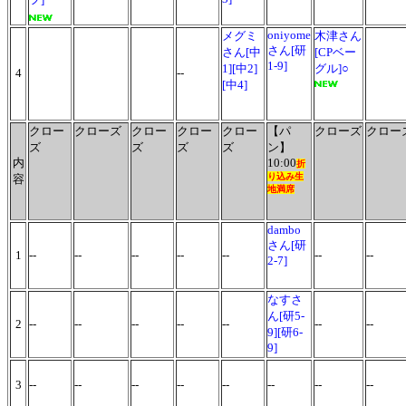
oniyome
メグミ
木津さん
さん[研
さん[中
[CPベー
1-9]
1][中2]
グル]○
4
--
[中4]
クロー
クローズ
クロー
クロー
クロー
【パ
クローズ
クロー
ズ
ズ
ズ
ズ
ン】
内
10:00
折
り込み生
容
地
満席
dambo
さん[研
1
--
--
--
--
--
--
--
2-7]
なすさ
ん[研5-
2
--
--
--
--
--
--
--
9][研6-
9]
3
--
--
--
--
--
--
--
--