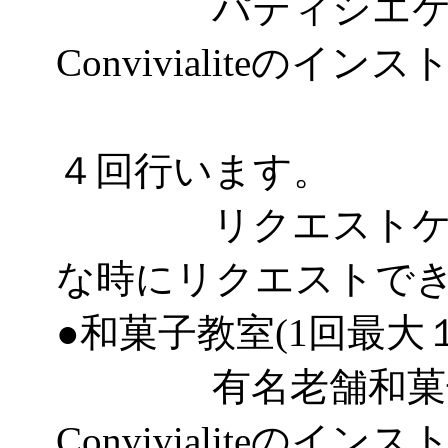
パティシエケー
Convivialiteのイ
として
４回行います。
リクエストケーキ
な時にリクエストで
●和菓子教室(1回最大
有名老舗和菓子
Convivialiteのイ