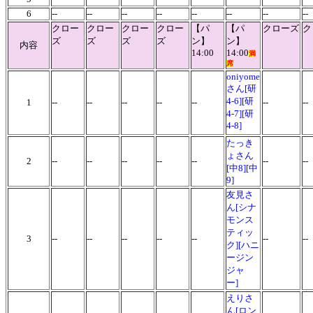
6
--
--
--
--
--
--
--
--
クロー
クロー
クロー
クロー
【パ
【パ
クローズ
ク
ズ
ズ
ズ
ズ
ン】
ン】
内容
14:00
14:00
満
席
oniyome
さん[研
4-6][研
1
--
--
--
--
--
--
-
4-7][研
4-8]
たっき
ょさん
2
--
--
--
--
--
--
-
[中8][中
9]
友見さ
ん[シナ
モンス
ティッ
3
--
--
--
--
--
--
--
ク][ハニ
ージン
ジャ
ー]
えりさ
ん
[ロン