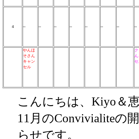
4
--
--
--
--
--
--
--
--
やんほ
ク
そさん
ん
キャン
セ
セル
こんにちは、Kiyo＆
11月のConvivial
らせです。