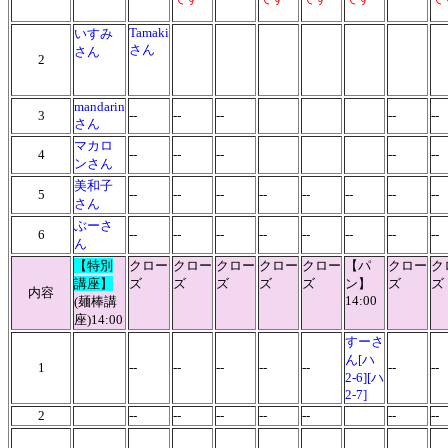
Tamaki
いすみ
さん
さん
2
mandarin
3
--
--
--
--
--
さん
マカロ
4
--
--
--
--
--
ンさん
美和子
5
--
--
--
--
--
--
--
--
さん
ぶーさ
6
--
--
--
--
--
--
--
--
ん
【特別
クロー
クロー
クロー
クロー
クロー
【パ
クロー
ク
講座】
ズ
ズ
ズ
ズ
ズ
ン】
ズ
ズ
内容
14:00
(麺棒講
座
)
14:00
すーさ
ん[ハ
1
--
--
--
--
--
--
-
2-6][ハ
2-7]
2
--
--
--
--
--
--
-