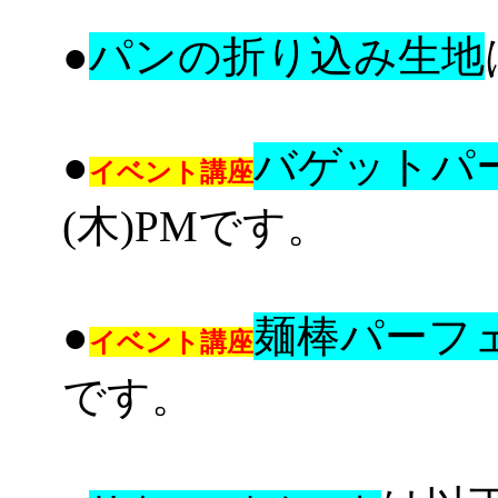
●
パンの折り込み生地
●
バゲットパ
イベント講座
(木)PMです。
●
麺棒パーフ
イベント講座
です。