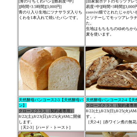
[青のりちくわパン][難易度=中]
[
自家製ポテトのモッツァレ
][時間=3.5時間][3,000円]
易度=中][時間=3時間][3,000
青のり入り生地にツナサラダ入りち
convivi畑でとれたじゃが
くわを1本入れて焼いたパンです。
とソテーしてモッツアレラ
た。
生地はもちもちのゆめちか
麦を使います。
天然酵母パンコース2-3【天然酵母パ
天然酵母パンコース2-4【
ン】
クローズクラス（契約者専
クローズクラス（契約者専用）
8/22(土),8/23(日),8/25(
8/22(土),8/23(日),8/25(火)AMに開催
す。。
します。
［天2-4］[赤ワイン煮の無花
［天2-3］[ハード・トースト]