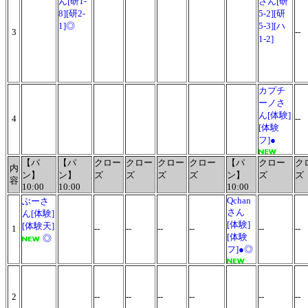
ん[研1-
さん[研
8][研2-
5-2][研
1]◎
5-3][ハ
3
--
1-2]
カプチ
ーノさ
ん[体験]
4
--
[体験
フ]●
【パ
【パ
クロー
クロー
クロー
クロー
【パ
クロー
ク
内
ン】
ン】
ズ
ズ
ズ
ズ
ン】
ズ
ズ
容
10:00
10:00
10:00
Qchan
ぶーさ
さん
ん[体験]
[体験]
[体験天]
1
--
--
--
--
--
--
[体験
◎
フ]●◎
2
--
--
--
--
--
-