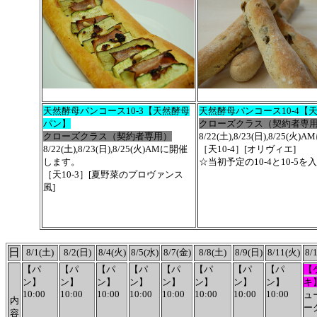
天然酵母パンコース10-3【天然酵母
天然酵母パンコース10-4【
パン】
クローズクラス（契約者専
クローズクラス（契約者専用）
8/22(土),8/23(日),8/25
8/22(土),8/23(日),8/25(火)AMに開催
［天10-4］[オリヴィエ]
します。
☆当初予定の10-4と10-5
［天10-3］[夏野菜のプロヴァンス
風]
日
8/1(土)
8/2(日)
8/4(火)
8/5(水)
8/7(金)
8/8(土)
8/9(日)
8/11(火)
8/
【パ
【パ
【パ
【パ
【パ
【パ
【パ
【パ
【
ン】
ン】
ン】
ン】
ン】
ン】
ン】
ン】
キ
10:00
10:00
10:00
10:00
10:00
10:00
10:00
10:00
ュ
内
ー
容