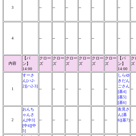
3
--
--
--
--
--
--
--
4
--
--
--
--
--
--
--
【パ
クロー
クロー
クロー
クロー
クロー
クロー
【パ
ク
内容
ン】
ズ
ズ
ズ
ズ
ズ
ズ
ン】
ズ
14:00
14:00
すーさ
しらゆ
ん[ハ2-
きだん
2][ハ2-3]
ごさん
1
--
--
--
--
--
--
-
[基4]
[基5]
[基6]
おんち
友見さ
ゃんさ
ん[基
2
--
--
--
--
--
--
-
ん[中3]
6][基7]
[中4][中
5]