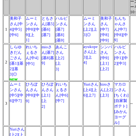
ー
ー
10
美和子
ムーミ
ともさ
ハルピ
ムーミ
美和子
もんち
さん[中
ンさん
ん[基5]
ンさん
ンさん
さん
ゃんさ
1
4][中5]
[中8][中
[基6]
[基7]
[上2][上
[中7]
ん[中7]
[中6]
9][上
[基7]
[基8]
3]◎
[中8]
[中8][中
1]
9]
[基9]
[中9]
ayukope
しらゆ
れいち
mioさ
あんこ
シンバ
ハルピ
さん[上
きだん
ぇるさ
ん[基7]
さん
さん
ンさん
3][上
ごさん
ん[中4]
[基8]基
[上2]
[中9]
[中1][中
2
4]
9]
[基1][基
[上
[上1]
2][中3]
[中5]
2][基
[上2]
3]
3]◎
ムーミ
ひろぽ
ひろぽ
れいち
Yuriさん
hiroさ
マカロ
ンさん
んさん
んさん
ぇるさ
[上4][上
ん[上2]
ンさん
[中5][中
[中8][中
[上1]
ん[中6]
6][上7]
[上3]
[ちくわ]
6][中7]
[上
[中7]
[自家製
9]
3
--
ポテト]
2]
[みかん
ヨーグ
ル]
Yuriさん
[上2][上