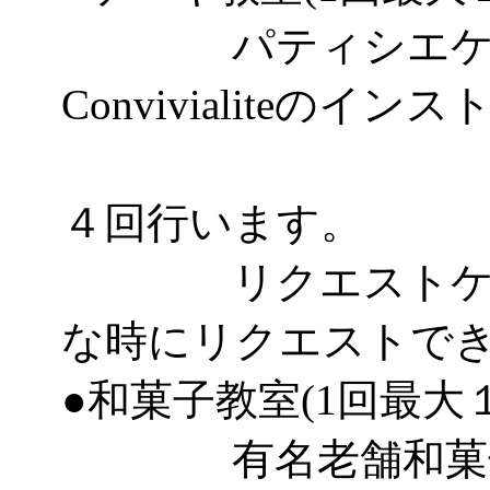
パティシエケー
Convivialiteのイ
として
４回行います。
リクエストケーキ
な時にリクエストで
●和菓子教室(1回最大
有名老舗和菓子