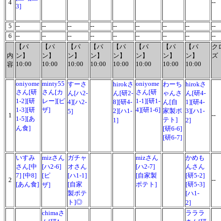
4
--
3]
5
--
--
--
--
--
--
--
--
--
6
--
--
--
--
--
--
--
--
--
【パ
【パ
【パ
【パ
【パ
【パ
【パ
【パ
ク
内
ン】
ン】
ン】
ン】
ン】
ン】
ン】
ン】
ズ
10:00
10:00
10:00
10:00
10:00
10:00
10:00
10:00
容
oniyome
minty55
oniyome
すーさ
hirokさ
わーち
hirokさ
さん[研
さん[カ
さん[研
ん[ハ2-
ん[研2-
ゃん
さ
ん[研4-
1-2][研
レー][ピ
1-1][研1-
4][ハ2-
8][研4-
ん
[自
1][研4-
1-3][研
ザ]
4][研1-6]
2][ハ1-
家製ポ
3][ハ1-
5]
1
--
1-5][あ
テト]
1]
2]
ん食]
[研6-6]
[研6-7]
いすみ
mizさん
ガチャ
mizさん
かめも
さん[中
[ハ2-6]
オさん
[ハ2-7]
んさん
7] [中8]
[ピ
[ハ1-1]
[自家製
[研5-2]
2
-
[あん食]
[自家
ポテト]
[研5-3]
ザ]
製ポテ
[ハ1-
ト]◎
2]
chimaさ
ラララ