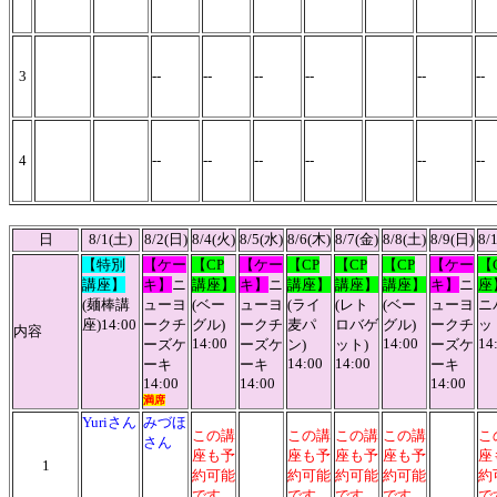
3
--
--
--
--
--
--
4
--
--
--
--
--
--
日
8/1(土)
8/2(日)
8/4(火)
8/5(水)
8/6(木)
8/7(金)
8/8(土)
8/9(日)
8/
【特別
【ケー
【CP
【ケー
【CP
【CP
【CP
【ケー
【
講座】
キ】
ニ
講座】
キ】
ニ
講座】
講座】
講座】
キ】
ニ
座
(麺棒講
ューヨ
(
ベー
ューヨ
(
ライ
(
レト
(
ベー
ューヨ
ニ
座
)
14:00
ークチ
グル
)
ークチ
麦パ
ロバゲ
グル
)
ークチ
ッ
内容
14:00
14:00
14
ーズケ
ーズケ
ン
)
ット
)
ーズケ
14:00
14:00
ーキ
ーキ
ーキ
14:00
14:00
14:00
満席
Yuriさん
みづほ
この講
この講
この講
この講
こ
さん
座も予
座も予
座も予
座も予
座
1
約可能
約可能
約可能
約可能
約
です
です
です
です
で