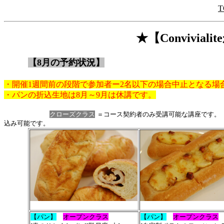
T
★【Convivia
【8月の予約状況】
・開催1週間前の段階で参加者ー2名以下の場合中止となる場
・パンの折込生地は8月～9月は休講です。
クローズクラス
＝コース契約者のみ受講可能な講座です
込み可能です。
【パン】
オープンクラス
【パン】
オープンクラス