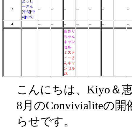
よっし
ーさん
3
--
--
--
--
--
--
--
[中3][中
4][中5]
4
--
--
--
--
--
--
--
あさり
ちゃん
キャン
セル
ミステ
ィ～さ
んキャ
ンセル
2k
こんにちは、Kiyo＆
8月のConviviali
らせです。