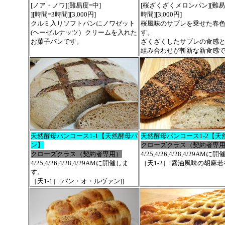
[ノア・ノワ][難易度=中]
[桜ざくざくメロンパン][難易度
][時間=3時間][3,000円]
時間][3,000円]
クルミ入りソフトパンにノワゼット
桜風味のサブレを乗せた春
(ヘーゼルナッツ）クリームを入れた
す。
お菓子パンです。
ざくざくしたサブレの食感
組み合わせが斬新な新食感
天然酵母パンコース1-1【天然酵母パ
天然酵母パンコース1-2【天
ン】
クローズクラス（契約者専
クローズクラス（契約者専用）
4/25,4/26,4/28,4/29AM
4/25,4/26,4/28,4/29AMに開催しま
［天1-2］[醤油風味の胡麻若
す。
［天1-1］[パン・オ・ルヴァン]]