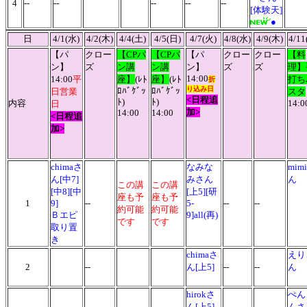
4
--
--
--
--
--
[体験天]
●
日
4/1(水)
4/2(木)
4/4(土)
4/5(日)
4/7(火)
4/8(水)
4/9(木)
4/11
【パ
クロー
【CPパ
【CPパ
【パ
クロー
クロー
【料
ン】
ズ
ン講
ン講
ン】
ズ
ズ
理】
14:00
14:00
平
座】
(ﾚﾄ
座】
(ﾚﾄ
打ち
折
り込み日
ﾛﾊﾞｹﾞｯ
ﾛﾊﾞｹﾞｯ
日営業
スタ
<日程追
ﾄ)
ﾄ)
内容
14:0
日
加>
14:00
14:00
<日程追
加>
chimaさ
なみな
mim
ん[中7]
みさん
ん
この講
この講
[中8][中
[上5][研
座も予
座も予
1
9]
--
5-
--
--
約可能
約可能
Ｂエピ
9]all(再)
です
です
取り置
き
chimaさ
えり
2
--
ん[上5]
--
--
ん
hirokさ
ぺん
ん[上5]
んさ