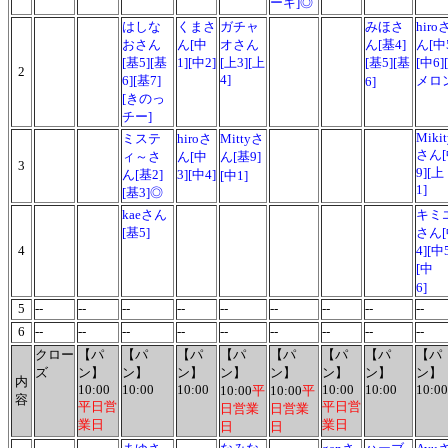
ーキ]◎
はしな
くまさ
ガチャ
みほさ
hiro
おさん
ん[中
オさん
ん[基4]
ん[中
[基5][基
1][中2]
[上3][
上
[基5][基
[中6]
2
4
]
6][基7]
メロ
6]
[きのっ
チー]
Mikit
ミステ
hiroさ
Mittyさ
さん
ィ～さ
ん[中
ん[基9]
3
9][上
ん[基2]
3][中4]
[中1]
1]
[基3]◎
kaeさん
キミ
[基5]
さん
4
4][中
[中
6]
5
--
--
--
--
--
--
--
--
--
6
--
--
--
--
--
--
--
--
--
クロー
【パ
【パ
【パ
【パ
【パ
【パ
【パ
【パ
ズ
ン】
ン】
ン】
ン】
ン】
ン】
ン】
ン】
内
10:00
10:00
10:00
10:00
10:00
10:00
10:00
平
10:00
平
容
平日営
平日営
日営業
日営業
業日
業日
日
日