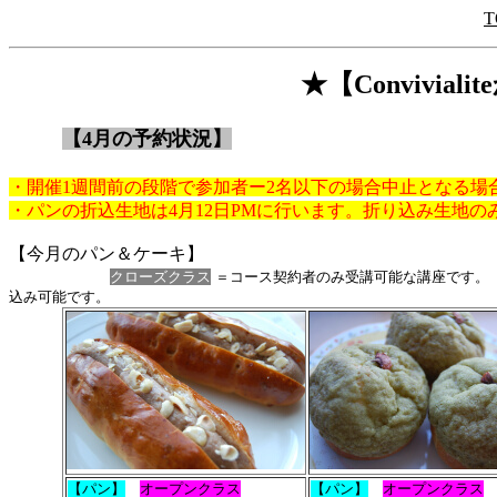
T
★【Convivia
【4月の予約状況】
・開催1週間前の段階で参加者ー2名以下の場合中止となる場
・パンの折込生地は4月12日PMに行います。折り込み生地の
【今月のパン＆ケーキ】
クローズクラス
＝コース契約者のみ受講可能な講座です
込み可能です。
【パン】
オープンクラス
【パン】
オープンクラス