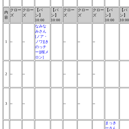
クロー
クロー
【パ
【パ
クロー
クロー
クロー
【パ
【パ
内
ズ
ズ
ン】
ン】
ズ
ズ
ズ
ン】
ン】
容
10:00
10:00
10:00
10:00
なみな
みさん
[ノア・
1
--
--
ノワ][き
--
--
--
のっチ
ー][桜メ
ロン]
2
--
--
--
--
--
3
--
--
--
--
--
まっき
ーさん