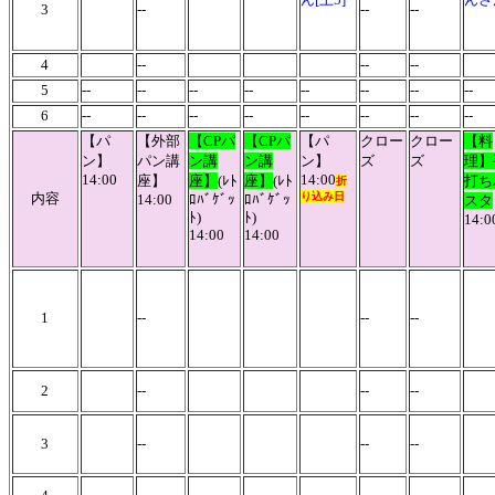
3
--
--
--
4
--
--
--
5
--
--
--
--
--
--
--
--
6
--
--
--
--
--
--
--
--
【パ
【外部
【CPパ
【CPパ
【パ
クロー
クロー
【料
ン】
パン講
ン講
ン講
ン】
ズ
ズ
理】
14:00
14:00
座】
座】
(ﾚﾄ
座】
(ﾚﾄ
打ち
折
内容
り込み日
14:00
ﾛﾊﾞｹﾞｯ
ﾛﾊﾞｹﾞｯ
スタ
ﾄ)
ﾄ)
14:0
14:00
14:00
1
--
--
--
2
--
--
--
3
--
--
--