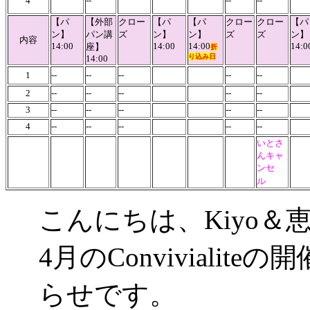
4
--
--
--
【パ
【外部
クロー
【パ
【パ
クロー
クロー
【パ
ン】
パン講
ズ
ン】
ン】
ズ
ズ
ン】
内容
14:00
14:00
14:00
14:0
座】
折
り込み日
14:00
1
--
--
--
--
--
2
--
--
--
--
--
3
--
--
--
--
--
4
--
--
--
--
--
いとさ
んキャ
ンセ
ル
こんにちは、Kiyo＆
4月のConviviali
らせです。