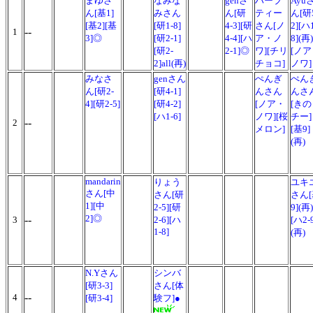
まゆさ
なみな
genさ
ハーブ
Ayu
ん[基1]
みさん
ん[研
ティー
ん[研
[基2][基
[研1-8]
4-3][研
さん[ノ
2][ハ
--
1
3]◎
[研2-1]
4-4][ハ
ア・ノ
8](再)
[研2-
2-1]◎
ワ][チリ
[ノ
2]all(再)
チョコ]
ノワ]
みなさ
genさん
ぺんぎ
ぺん
ん[研2-
[研4-1]
んさん
んさ
4][研2-5]
[研4-2]
[ノア・
[き
[ハ1-6]
ノワ][桜
チー]
--
2
メロン]
[基9]
(再)
mandarin
りょう
ユキ
さん[中
さん[研
さん
1][中
2-5][研
9](再)
2]◎
--
3
2-6][ハ
[ハ2-
1-8]
(再)
N.Yさん
シンバ
[研3-3]
さん[体
--
4
[研3-4]
験フ]●