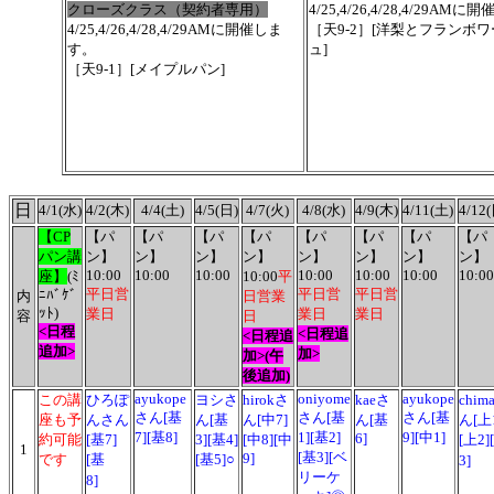
クローズクラス（契約者専用）
4/25,4/26,4/28,4/29AM
4/25,4/26,4/28,4/29AMに開催しま
［天9-2］[洋梨とフランボ
す。
ュ]
［天9-1］[メイプルパン]
日
4/1(水)
4/2(木)
4/4(土)
4/5(日)
4/7(火)
4/8(水)
4/9(木)
4/11(土)
4/12
【CP
【パ
【パ
【パ
【パ
【パ
【パ
【パ
【パ
パン講
ン】
ン】
ン】
ン】
ン】
ン】
ン】
ン】
10:00
10:00
10:00
10:00
10:00
10:00
10:00
座】
(ﾐ
10:00
平
平日営
平日営
平日営
ﾆﾊﾞｹﾞ
内
日営業
ｯﾄ)
業日
業日
業日
容
日
<日程
<日程追
<日程追
追加>
加>
加>(午
後追加)
ayukope
oniyome
ayukope
この講
ひろぽ
ヨシさ
hirokさ
kaeさ
chim
さん[基
さん[基
さん[基
座も予
んさん
ん[基
ん[中7]
ん[基
ん[上
7][基8]
1][基2]
9][中1]
6]
約可能
[基7]
3][基4]
[中8][中
[上2]
1
[基3][ベ
9]
です
[基
[基5]○
3]
リーケ
8]