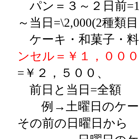
パン＝３～２日前=1種
～当日=\2,000(2種類
ケーキ・和菓子・
ンセル＝￥１，００
=￥２，５００、
前日と当日=全額
例→土曜日のケーキ
その前の日曜日から