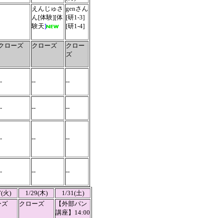
えんじゅさ
genさん
ん
[体験][体
[研1-3]
験天
]
[研1-4]
クローズ
クローズ
クロー
ズ
--
--
--
-
--
--
-
--
--
-
--
--
7(火)
1/29(木)
1/31(土)
ーズ
クローズ
【外部パン
講座】14:00