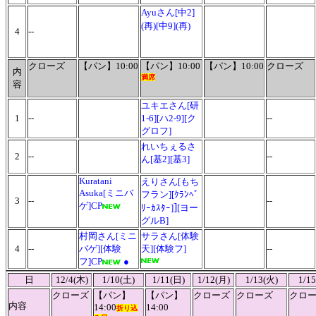
Ayuさん[中2]
(再)[中9](再)
4
--
クローズ
【パン】10:00
【パン】10:00
【パン】10:00
クローズ
内
満席
容
ユキエさん[研
1
--
1-6][ハ2-9][ク
--
グロフ]
れいちぇるさ
2
--
--
ん[基2][基3]
Kuratani
えりさん[もち
Asuka
[ミニバ
フラン][ｸﾗﾝﾍﾞ
3
--
--
ゲ]
CP
]
ﾘｰｶｽﾀｰ]
[ヨー
グルB]
村岡さん[ミニ
サラさん[
体験
4
--
バゲ][体験
天
][
体験
フ]
--
フ]
CP
●
日
12/4(木)
1/10(土)
1/11(日)
1/12(月)
1/13(火)
1/1
クローズ
【パン】
【パン】
クローズ
クローズ
クロ
内容
14:00
14:00
折り込