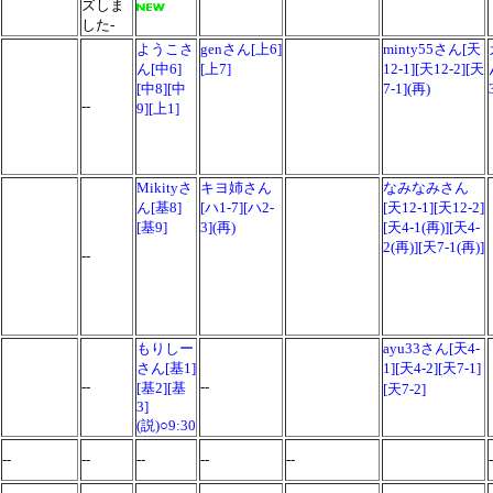
ズしま
した-
ようこさ
genさん[上6]
minty55さん[天
ん[中6]
[上7]
12-1][天12-2][天
[中8][中
7-1](再)
--
9][上1]
Mikityさ
キヨ姉さん
なみなみさん
ん[基8]
[ハ1-7][ハ2-
[天12-1][天12-2]
[基9]
3](再)
[天4-1(再)][天4-
2(再)][天7-1(再)]
--
もりしー
ayu33さん[天4-
さん[基1]
1][天4-2][天7-1]
--
--
[基2][基
[天7-2]
3]
(説)○9:30
--
--
--
--
--
-