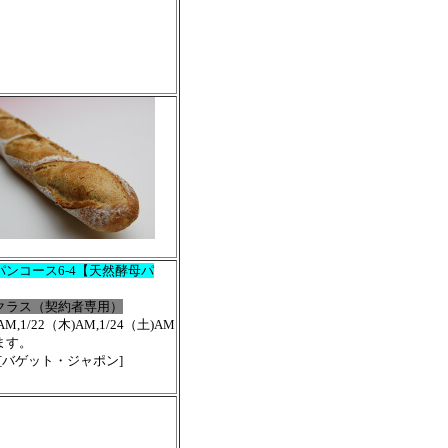
パンコース6-4【天然酵母パ
クラス（契約者専用）
AM,1/22（木)AM,1/24（土)AM
ます。
］[バゲット・ジャポン]