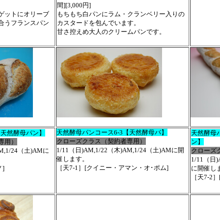
間][3,000円]
ゲットにオリーブ
もちもち白パンにラム・クランベリー入りの
合うフランスパン
カスタードを包んでいます。
甘さ控えめ大人のクリームパンです。
天然酵母パンコース6-3【天然酵母パ】
【天然酵母パン】
天然酵母
クローズクラス（契約者専用）
専用）
ン】
1/11（日)AM,1/22（木)AM,1/24（土)AMに開
AM,1/24（土)AMに
クローズ
催します。
1/11（日)
［天7-1］[クイニー・アマン・オ･ポム]
]
に開催し
［天7-2