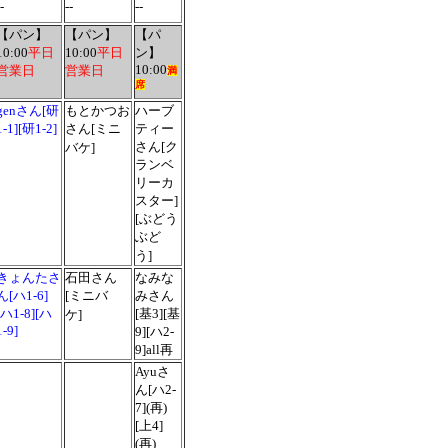
-
--
--
【パン】
【パン】
【パ
10:00
平日
10:00
平日
ン】
10:00
営業日
営業日
満
席
genさん[研
もとかつお
ハーブ
1-1][研1-2]
さん[ミニ
ティー
さん[ク
バケ]
ランベ
リーカ
スター]
[ぶどう
ぶど
う]
きょんたさ
石田さん
なみな
ん[ハ1-6]
[ミニバ
みさん
[ハ1-8][ハ
[基3][基
ケ]
1-9]
9][ハ2-
9]all再
Ayuさ
ん[ハ2-
7](再)
[上4]
(再)