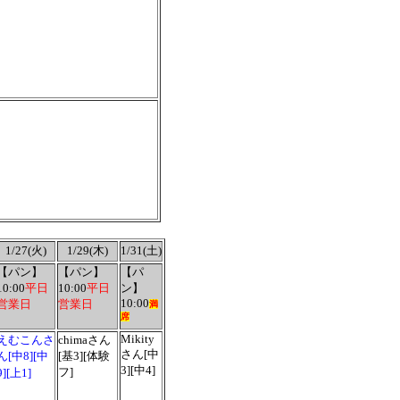
1/27(火)
1/29(木)
1/31(土)
【パン】
【パン】
【パ
10:00
平日
10:00
平日
ン】
10:00
営業日
営業日
満
席
Mikity
えむこんさ
chimaさん
さん[中
ん[中8][中
[基3][体験
3][中4]
フ]
9][上1]