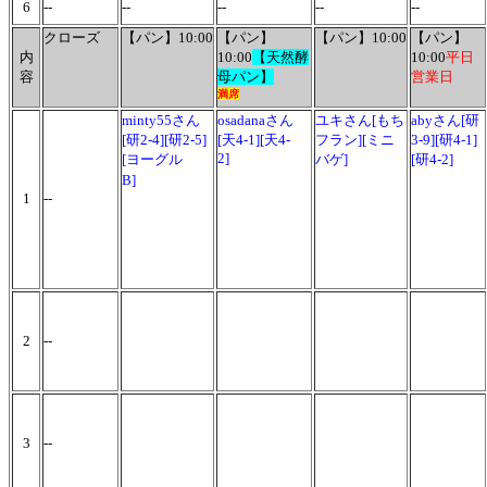
6
--
--
--
--
--
クローズ
【パン】10:00
【パン】
【パン】10:00
【パン】
内
10:00
【天然酵
10:00
平日
容
母パン】
営業日
満席
minty55さん
osadanaさん
ユキさん[もち
abyさん[研
[研2-4][研2-5]
[天4-1][天4-
フラン][ミニ
3-9][研4-1]
2]
[ヨーグル
バゲ]
[研4-2]
B]
1
--
2
--
3
--