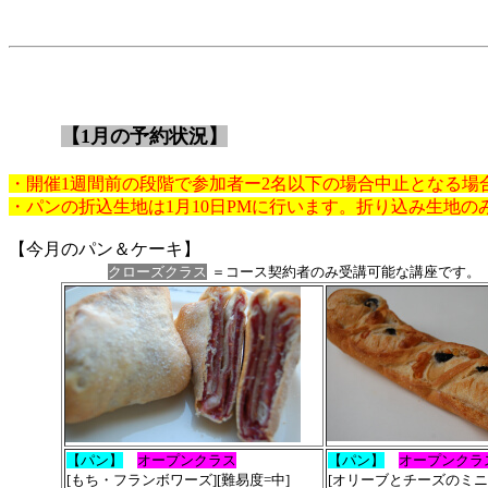
【1月の予約状況】
・開催1週間前の段階で参加者ー2名以下の場合中止となる場
・パンの折込生地は1月10日PMに行います。折り込み生地の
【今月のパン＆ケーキ】
クローズクラス
＝コース契約者のみ受講可能な講座です
【パン】
オープンクラス
【パン】
オープンクラ
[もち・フランボワーズ][難易度=中]
[オリーブとチーズのミニ