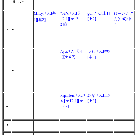
ました-
Mittyさん[基
ひめさん[天
genさん[上1]
けーたんさ
12-1][天12-
[上2]
ん
[中6][中
1][基2]
7]
2]◎
2
--
Ayuさん[天4-
ラビさん[中7]
1][天4-2]
[中8]
3
--
Papillonさんさ
みなさん[上7]
ん[天12-1][天
[上8]
4
--
12-2]
5
--
--
--
--
--