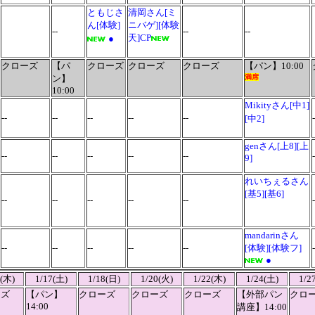
ともじさ
清岡さん
[ミ
ん[体験]
ニバゲ][
体験
--
--
--
天
]CP
●
クローズ
【パ
クローズ
クローズ
クローズ
【パン】10:00
ン】
満席
10:00
Mikityさん[中1]
--
--
--
--
--
[中2]
genさん[上8][上
--
--
--
--
--
-
9]
れいちぇるさん
[基5][基6]
--
--
--
--
--
-
mandarinさん
--
--
--
--
--
[体験][体験フ]
-
●
5(木)
1/17(土)
1/18(日)
1/20(火)
1/22(木)
1/24(土)
1/2
ーズ
【パン】
クローズ
クローズ
クローズ
【外部パン
クロ
14:00
講座】14:00