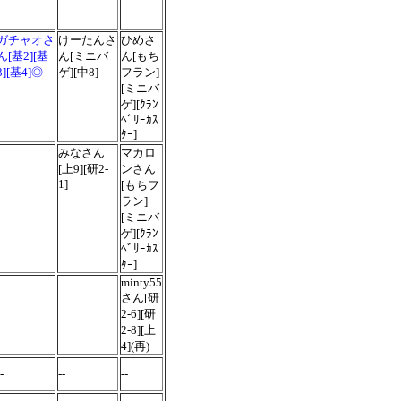
ガチャオさ
けーたんさ
ひめさ
ん[基2][基
ん
[
ミニバ
ん[もち
3][基4]◎
ゲ
][中8]
フラン]
[ミニバ
ゲ
][ｸﾗﾝ
ﾍﾞﾘｰｶｽ
ﾀｰ]
みなさん
マカロ
[上9][研2-
ンさん
1]
[もちフ
ラン]
[ミニバ
ゲ][ｸﾗﾝ
ﾍﾞﾘｰｶｽ
ﾀｰ]
minty55
さん
[研
2-6][研
2-8][上
4](再)
-
--
--