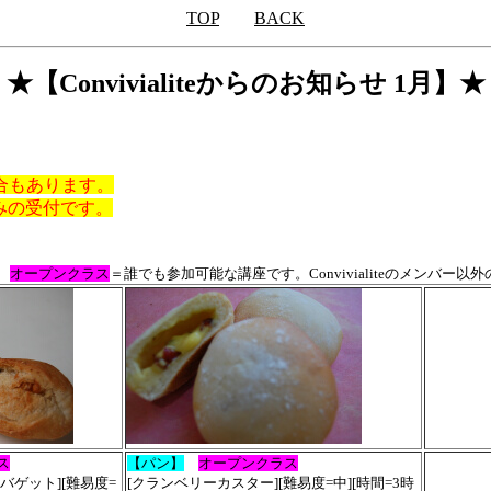
TOP
BACK
★【Convivialiteからのお知らせ 1月】★
合もあります。
みの受付です。
。
オープンクラス
＝誰でも参加可能な講座です。Convivialiteのメンバー
ス
【パン】
オープンクラス
バゲット][難易度=
[クランベリーカスター][難易度=中][時間=3時