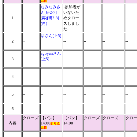
み日
なみなみさ
-参加者が
ん
[研2-7]
いないた
1
--
(再)[研3-8]
めクロー
--
--
--
(再)
ズしまし
た-
ゆさん[上5]
2
--
--
--
--
--
agoyanさん
3
--
[上5]
--
--
--
--
4
--
--
--
--
--
5
--
--
--
--
--
--
6
--
--
--
--
--
--
クローズ
【パン】
【パン】
クローズ
クローズ
クロ
内容
14:00
14:00
折り込
み日