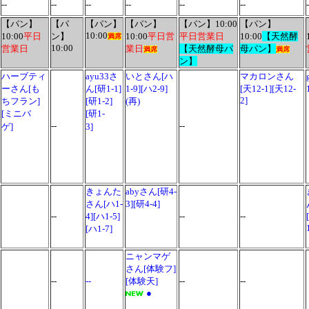
--
--
--
--
--
--
-
【パン】
【パ
【パン】
【パン】
【パン】10:00
【パン】
10:00
10:00
平日
ン】
10:00
平日営
平日営業日
10:00
【天然酵
満席
10:00
営業日
業日
【天然酵母パ
母パン】
満席
満席
ン】
ハーブティ
ayu33さ
いとさん[ハ
マカロンさん
ーさん[も
ん[研1-1]
1-9][ハ2-9]
[天12-1][天12-
2]
ちフラン]
[研1-2]
(再)
[ミニバ
[研1-
--
--
ゲ
]
3]
きょんた
abyさん[研4-
さん[ハ1-
3][研4-4]
--
4][ハ1-5]
--
--
[ハ1-7]
ニャンマゲ
さん[体験フ]
--
--
[体験天]
--
--
●