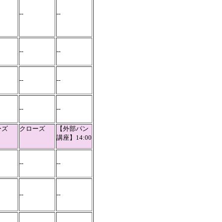
--
--
--
--
--
--
--
--
ーズ
クローズ
【外部パン
講座】14:00
--
--
--
--