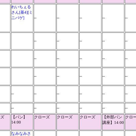
れいちぇる
さん[基4][ミ
ニバゲ]
--
--
--
--
--
--
--
--
--
--
--
--
--
--
--
--
--
--
--
--
--
--
--
--
--
--
--
--
--
--
--
--
ーズ
【パン】
クローズ
クローズ
クローズ
【外部パン
クロ
14:00
講座】14:00
なみなみさ