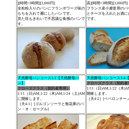
][時間=3時間][3,000円]
高][時間=3時間][3,000円]
全粒粉入りのパンにフランボワーズ味の
フランス産小麦使用のバ
もちを入れて層にしたパンです。
とチーズを入れたお酒に
見た目もきれいで不思議な食感のパンで
です。
す。
天然酵母パンコース3-3【天然酵母パ
天然酵母パンコース3-4
ン】
クローズクラス（契約者
クローズクラス（契約者専用）
1/11（日)AM,1/22（木)
1/11（日)AM,1/22（木)AM,1/24（土)AM
開催します。
に開催します。
［天4-2］[ペペロンチーノ
［天4-1］[ゴルゴンソーラと無花果のパ
ン・オ・セーグル]