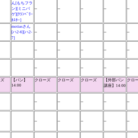
ん[もちフラ
ン][ミニバ
--
--
--
--
--
ゲ
][ｸﾗﾝﾍﾞﾘｰ
ｶｽﾀｰ]
motiasさん
[ハ2-6][ハ2-
--
--
--
--
--
7]
--
--
--
--
--
--
--
--
--
--
ーズ
【パン】
クローズ
クローズ
クローズ
【外部パン
クロ
14:00
講座】14:00
--
--
--
--
--
--
--
--
--
--