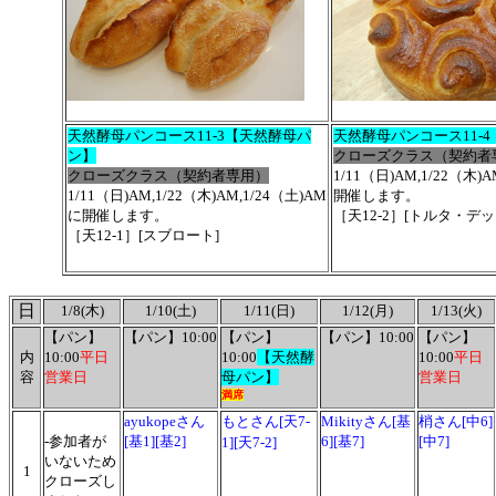
天然酵母パンコース11-3【天然酵母パ
天然酵母パンコース11-
ン】
クローズクラス（契約者
クローズクラス（契約者専用）
1/11（日)AM,1/22（木)
1/11（日)AM,1/22（木)AM,1/24（土)AM
開催します。
に開催します。
［天12-2］[トルタ・デ
［天12-1］[スブロート]
日
1/8(木)
1/10(土)
1/11(日)
1/12(月)
1/13(火)
【パン】
【パン】10:00
【パン】
【パン】10:00
【パン】
内
10:00
平日
10:00
【天然酵
10:00
平日
容
営業日
母パン】
営業日
満席
ayukopeさん
もとさん[天7-
Mikityさん[基
梢さん[中6]
-参加者が
[基1][基2]
6][基7]
[中7]
1][天7-2]
いないため
1
クローズし