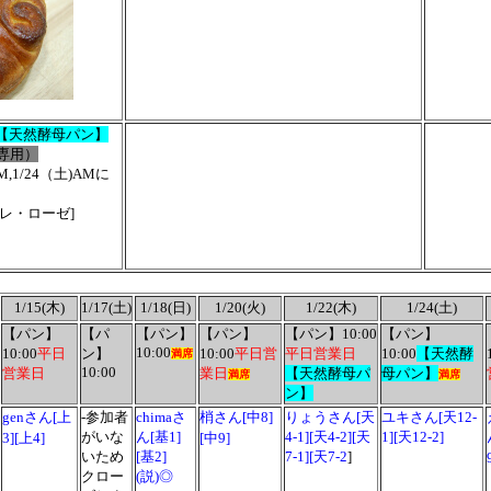
4【天然酵母パン】
専用）
AM,1/24（土)AMに
ッレ・ローゼ]
1/15(木)
1/17(土)
1/18(日)
1/20(火)
1/22(木)
1/24(土)
【パン】
【パ
【パン】
【パン】
【パン】10:00
【パン】
10:00
10:00
平日
ン】
10:00
平日営
平日営業日
10:00
【天然酵
満席
10:00
営業日
業日
【天然酵母パ
母パン】
満席
満席
ン】
genさん[上
-参加者
chimaさ
梢さん[中8]
りょうさん
[天
ユキさん[天12-
がいな
ん[基1]
4-1][天4-2][天
1][天12-2]
3][上4]
[中9]
いため
[基2]
7-1][天7-2
]
クロー
(説)◎