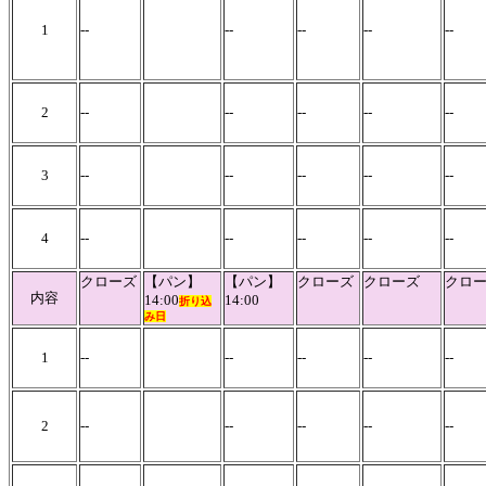
1
--
--
--
--
--
2
--
--
--
--
--
3
--
--
--
--
--
4
--
--
--
--
--
クローズ
【パン】
【パン】
クローズ
クローズ
クロ
内容
14:00
14:00
折り込
み日
1
--
--
--
--
--
2
--
--
--
--
--