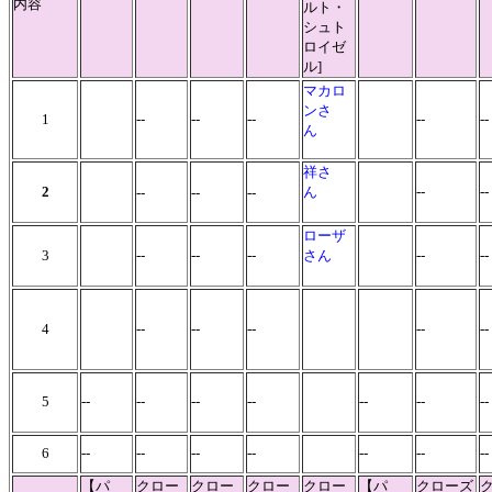
内容
ルト・
シュト
ロイゼ
ル]
マカロ
ンさ
1
--
--
--
--
-
ん
祥さ
2
ん
--
-
--
--
--
ローザ
3
--
--
--
さん
--
--
4
--
--
--
--
--
5
--
--
--
--
--
--
--
6
--
--
--
--
--
--
--
【パ
クロー
クロー
クロー
クロー
【パ
クローズ