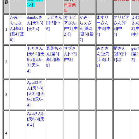
容
ン】
日営業
日
かみー
damboさ
ラビさん
オリビ
かみー
ますり
オリビア
え
ちぇさ
ん[天3-3]
[中5][中
アさん
ちぇさ
ーさん
さん[中
さん
ん[基2]
[中1][中
ん[基2]
[中3][中
3][中
2][
[天3-4]
6]
1
[基4][基
[基5][基
2]◎
4]
4]
[中4
8]
7]
もとさん
真美ちゃ
サブさ
みきさ
梢さん
ge
[天6-1][天
ん[基3]
ん[中2]
ん[上7]
[基9][中
[基2
6-2][天6-
基[5][基
[中3]
[上8][上
1]◎
3]
2
3][天6-
9]
9]
4]
Ayu33さ
ん[天3-3]
[天3-4][天
3
6-3][天6-
4]
Ayuさん]
[天6-3][天
6-4]
4