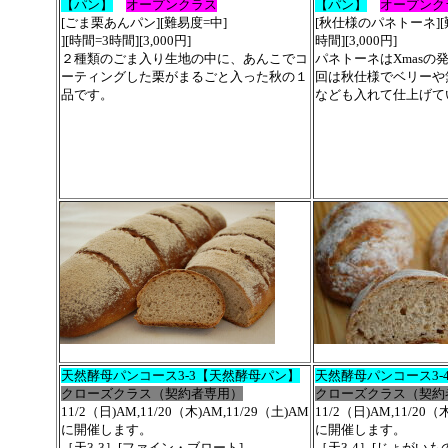
【パン】
オープンクラス
【パン】
オープンク
[ごま栗あんパン][難易度=中]
[秋仕様のパネトーネ][
][時間=3時間][3,000円]
時間][3,000円]
２種類のごま入り生地の中に、あんこでコ
パネトーネはXmasの
ーティングした栗がまるごと入った秋の１
回は秋仕様でベリーや
品です。
なども入れて仕上げて
天然酵母パンコース3-3【天然酵母パン】
天然酵母パンコース3-
クローズクラス（契約者専用）
クローズクラス（契約
11/2（日)AM,11/20（木)AM,11/29（土)AM
11/2（日)AM,11/20（
に開催します。
に開催します。
［天3-3］[ファイン・ブロート]
［天3-4］[じょがい