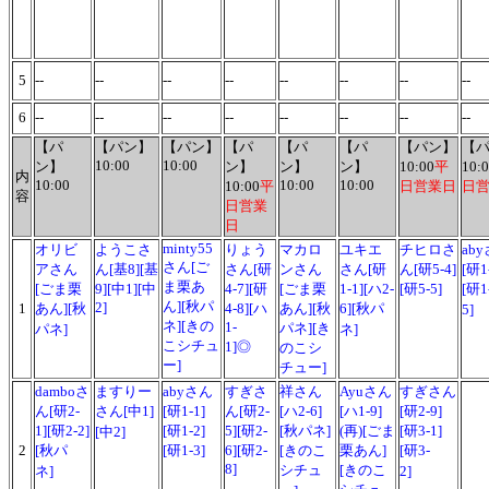
5
--
--
--
--
--
--
--
--
6
--
--
--
--
--
--
--
--
【パ
【パン】
【パン】
【パ
【パ
【パ
【パン】
【
10:00
10:00
ン】
ン】
ン】
ン】
10:00
平
10:
内
10:00
10:00
10:00
10:00
平
日営業日
日
容
日営業
日
minty55
オリビ
ようこさ
りょう
マカロ
ユキエ
チヒロさ
ab
さん[ご
アさん
ん[基8][基
さん[研
ンさん
さん[研
ん[研5-4]
[研1
ま栗あ
[ごま栗
9][中1][中
4-7][研
[ごま栗
1-1][ハ2-
[研5-5]
[研1
ん][秋パ
2]
1
あん][秋
4-8][ハ
あん][秋
6][秋パ
5]
ネ][きの
1-
パネ][き
パネ]
ネ]
こシチュ
1]◎
のこシ
ー]
チュー]
damboさ
ますりー
abyさん
すぎさ
祥さん
Ayuさん
すぎさん
ん[研2-
さん[中1]
[研1-1]
ん[研2-
[ハ2-6]
[ハ1-9]
[研2-9]
1][研2-2]
[研1-2]
5][研2-
[秋パネ]
(再)[ごま
[研3-1]
[中2]
2
[秋パ
[研1-3]
6][研2-
[きのこ
栗あん]
[研3-
8]
シチュ
[きのこ
ネ]
2]