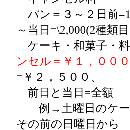
パン＝３～２日前=1種
～当日=\2,000(2種類
ケーキ・和菓子・
ンセル＝￥１，００
=￥２，５００、
前日と当日=全額
例→土曜日のケーキ
その前の日曜日から