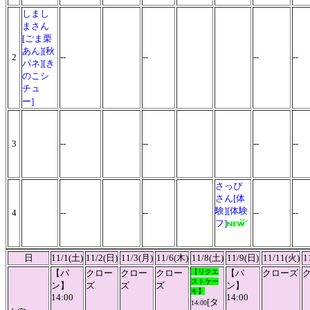
しまし
まさん
[ごま栗
あん][秋
2
--
--
--
--
パネ][き
のこシ
チュ
ー]
3
--
--
--
--
さっぴ
さん[体
験][体験
4
--
--
--
--
フ]
日
11/1(土)
11/2(日)
11/3(月)
11/6(木)
11/8(土)
11/9(日)
11/11(火)
1
【パ
クロー
クロー
クロー
【リクエ
【パ
クローズ
ストケー
ン】
ズ
ズ
ズ
ン】
キ】
14:00
14:00
[タ
14:00