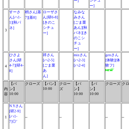
シチュ
ー]
ー]
すーさ
梢さん[基
ローザさ
なみな
ん[ハ1-
ん[研6-8]
みさん
7][基8]
1][秋パ
[きのこ
[ごま栗
シチュ
あん][秋
ネ]
3
パネ][き
ー]
のこシ
チュ
ー]
ひさよ
祥さん
mizさん
genさん
さん[研
[ハ2-5]
[ハ2-3]
[体験][体
4-7][研4-
[ごま栗
[ハ2-4]
験フ]
4
あ
8]
ん]
【パ
クローズ
【パン】
クロー
【パ
【パ
クローズ
ク
10:00
内
ン】
ズ
ン】
ン】
10:00
10:00
10:00
容
N.Yさん
[研2-9]
[ハ1-
1
--
--
--
--
7]◎’