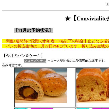
T
★【Convivia
【11月の予約状況】
・開催1週間前の段階で参加者ー2名以下の場合中止となる場
・パンの折込生地は11月22日PMに行います。折り込み生地
【今月のパン＆ケーキ】
クローズクラス
＝コース契約者のみ受講可能な講座です
込み可能です。