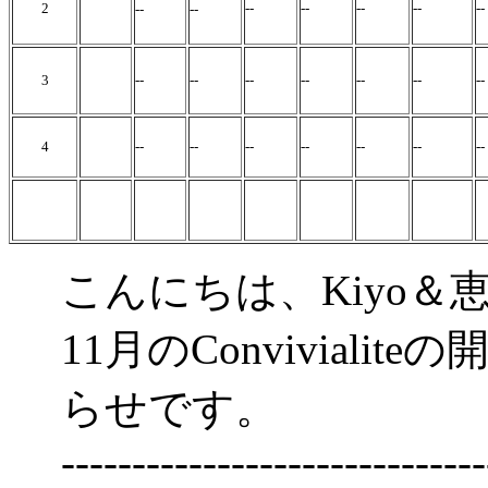
2
--
--
--
--
-
--
--
3
--
--
--
--
--
--
--
4
--
--
--
--
--
--
--
こんにちは、Kiyo＆
11月のConvivial
らせです。
------------------------------