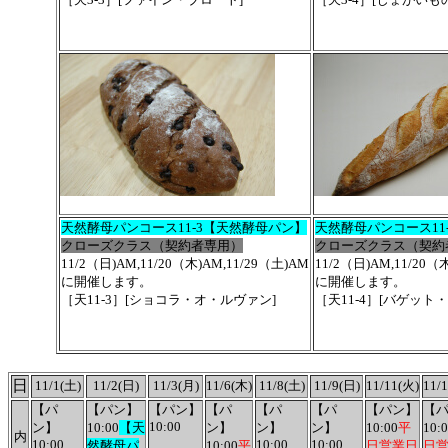
天然酵母パンコース11-3【天然酵母パン】
天然酵母パンコース11
クローズクラス（契約者専用）
クローズクラス（契約
11/2（日)AM,11/20（木)AM,11/29（土)AM
11/2（日)AM,11/20（
に開催します。
に開催します。
［天11-3］[ショコラ・オ・ルヴァン]
［天11-4］[バゲット
日
11/1(土)
11/2(日)
11/3(月)
11/6(木)
11/8(土)
11/9(日)
11/11(火)
11/
【パ
【パン】
【パン】
【パ
【パ
【パ
【パン】
【
10:00
ン】
10:00
【天
ン】
ン】
ン】
10:00
平
10:
内
10:00
10:00
10:00
然酵母パ
10:00
平
日営業日
日