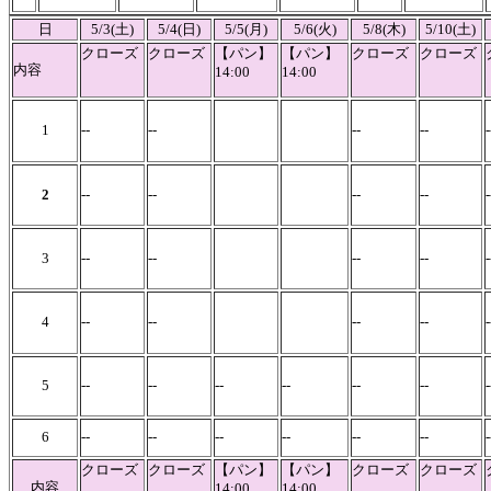
日
5/3(土)
5/4(日)
5/5(月)
5/6(火)
5/8(木)
5/10(土)
クローズ
クローズ
【パン】
【パン】
クローズ
クローズ
内容
14:00
14:00
1
--
--
--
--
2
--
--
--
--
3
--
--
--
--
-
4
--
--
--
--
-
5
--
--
--
--
--
--
-
6
--
--
--
--
--
--
-
クローズ
クローズ
【パン】
【パン】
クローズ
クローズ
内容
14:00
14:00