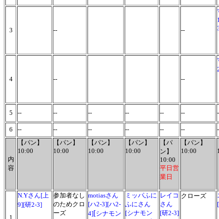
3
--
--
4
--
--
5
--
--
--
--
--
--
-
6
--
--
--
--
--
--
-
【パン】
【パン】
【パン】
【パン】
【パ
【パン】
10:00
10:00
10:00
10:00
10:00
ン】
内
10:00
容
平日営
業日
N.Yさん[上
参加者なし
motiasさん
ミッパふに
レイコ
クローズ
のためクロ
[ハ2-3][ハ2-
ふにさん
さん
9][研2-3]
[
ーズ
[シナモン
[研2-3]
4]
シナモン
1