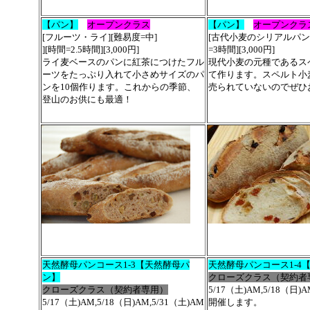
【パン】
オープンクラス
【パン】
オープンクラ
[フルーツ・ライ][難易度=中]
[古代小麦のシリアルパン]
][時間=2.5時間][3,000円]
=3時間][3,000円]
ライ麦ベースのパンに紅茶につけたフル
現代小麦の元種であるス
ーツをたっぷり入れて小さめサイズのパ
て作ります。スペルト小
ンを10個作ります。これからの季節、
売られていないのでぜひ
登山のお供にも最適！
天然酵母パンコース1-3【天然酵母パ
天然酵母パンコース1-4
ン】
クローズクラス（契約者
クローズクラス（契約者専用）
5/17（土)AM,5/18（日)
5/17（土)AM,5/18（日)AM,5/31（土)AM
開催します。