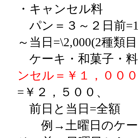
・キャンセル料
パン＝３～２日前=1種
～当日=\2,000(2種類
ケーキ・和菓子・
ンセル＝￥１，００
=￥２，５００、
前日と当日=全額
例→土曜日のケーキ