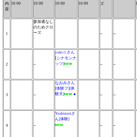
10:00
10:00
10:00
10:00
内
ズ
容
参加者なし
のためクロ
ーズ
1
--
--
yuki☆さん
[
シナモンナ
ッツ]
2
--
--
--
なおみさん
[体験フ][体
験天]
●
3
--
--
--
Yoshinoriさ
ん[体験]
4
--
--
--