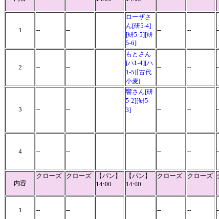
ローザさ
ん[研5-4]
1
--
--
--
--
[研5-5][研
5-6]
もとさん
[ハ1-4][ハ
2
--
--
--
--
[
1-5]
古代
小麦]
響さん[研
5-2][研5-
3
--
--
--
--
-
3]
4
--
--
--
--
-
クローズ
クローズ
【パン】
【パン】
クローズ
クローズ
内容
14:00
14:00
1
--
--
--
--