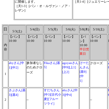
に開催します。
［天1-4］[ジュエリーレ
［天1-3］[パン・オ・ルヴァン・ノア・
レザン]
日
5/4(日)
5/5(月)
5/6(火)
5/8(木)
5/10(土)
5/3(土)
【パン】
【パン】
【パン】
【パン】
【パ
【パン】
10:00
10:00
10:00
10:00
10:00
ン】
内
10:00
容
平日営
業日
abyさん[中
参加者なし
Fikaさん[基
agoyanさん
けーた
クローズ
5]
のためクロ
[中9][上1]
んさん
1][中2]
[基9]
[上2]
ーズ
1
[中
1]
さぶさん[基
すだちさん
abyさん[中
[中3][古代小
3][基4]
3][中4]
麦][フルー
2
--
--
ツライ]