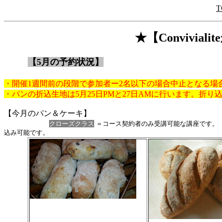
T
★【Convivia
【5月の予約状況】
・開催1週間前の段階で参加者ー2名以下の場合中止となる場
・パンの折込生地は5月25日PMと27日AMに行います。折
【今月のパン＆ケーキ】
クローズクラス
＝コース契約者のみ受講可能な講座です
込み可能です。