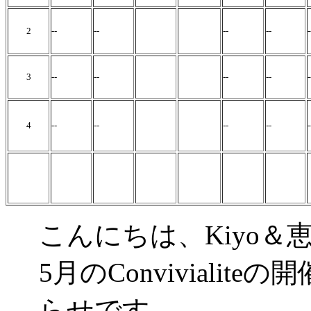
2
--
--
--
--
3
--
--
--
--
-
4
--
--
--
--
-
こんにちは、Kiyo＆
5月のConviviali
らせです。