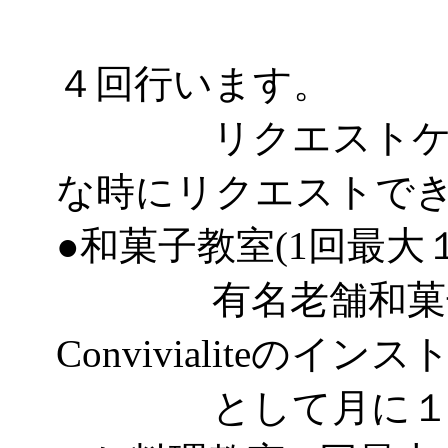
として
４回行います。
リクエストケーキ
な時にリクエストで
●和菓子教室(1回最大
有名老舗和菓子
Convivialiteのイ
として月に１～２