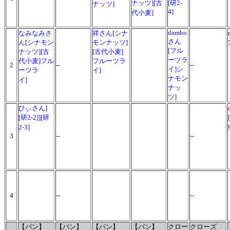
ナッツ][古
[研2-
ナッツ
]
4]
代小麦]
dambo
なみなみさ
祥さん[シナ
さん
ん[シナモン
モンナッツ]
[フル
ナッツ][古
[古代小麦]
ーツラ
代小麦]フル
フルーツラ
2
--
--
イ]シ
ーツラ
イ]
ナモン
イ]
ナッ
ツ]
ひぃさん]
[研2-2]][研
2-3]
3
--
--
4
--
--
【パン】
【パン】
【パン】
【パン】
クロー
クローズ