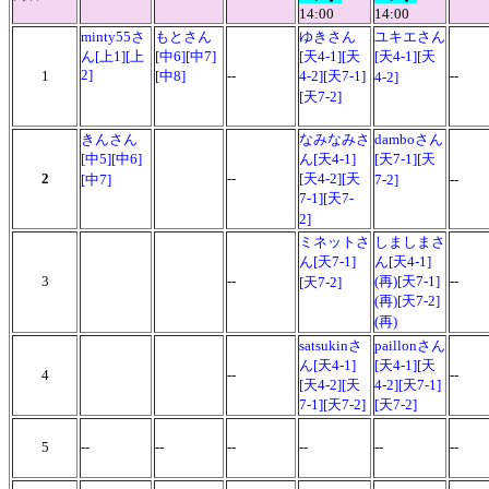
14:00
14:00
minty55さ
もとさん
ゆきさん
ユキエさん
ん[上1][上
[中6][中7]
[天4-1][天
[天4-1][天
2]
1
[中8]
--
4-2][天7-1]
--
4-2]
[天7-2]
きんさん
なみなみさ
damboさん
[中5][中6]
ん[天4-1]
[天7-1][天
2
--
[天4-2][天
[中7]
7-2]
--
7-1][天7-
2]
ミネットさ
しましまさ
ん[天7-1]
ん[天4-1]
3
--
(再)[天7-1]
--
[天7-2]
(再)[天7-2]
(再)
satsukinさ
paillonさん
ん[天4-1]
[天4-1][天
4
--
--
[天4-2][天
4-2][天7-1]
7-1][天7-2]
[天7-2]
5
--
--
--
--
--
--