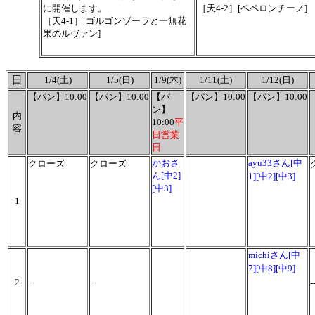
に開催します。
［天4-2］[ペペロンチーノ]
［天4-1］[ゴルゴンゾーラと一無花
果のルヴァン]
日
1/4(土)
1/5(日)
1/9(木)
1/11(土)
1/12(日)
【パン】10:00
【パン】10:00
【パ
【パン】10:00
【パン】10:00
ン】
内
10:00
平
容
日営業
日
かおさ
ayu33さん[中
クローズ
クローズ
ん[中2]
1][中2][中3]
[中3]
1
michiさん[中
7][中8][中9]
2
--
--
-