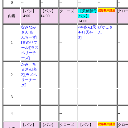
6
--
--
--
--
--
--
【パン】
【パン】
クローズ
【天然酵母
成形集中講座
クロ
内容
14:00
14:00
パン】
14:00
なみなみ
edaさん
[天
ぴかこさ
さん[あー
4-1][天4-
ん
んちーず]
2]
1
[青のりブ
--
--
ール][ラズ
ベリーチ
ーズ]
かみーち
ぇさん[基
[
2
2]
ラズベ
--
--
リーチー
]
ズ
3
--
--
4
--
--
【パン】
【パン】
クローズ
【パン】
成形集中講座
クロ