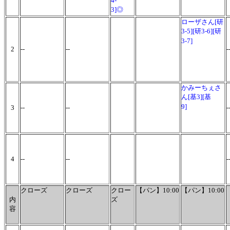
4-
3]
◎
ローザさん[研
3-5][研3-6][研
3-7]
2
--
--
かみーちぇさ
ん[基3][基
9]
3
--
--
-
4
--
--
-
クローズ
クローズ
クロー
【パン】10:00
【パン】10:00
内
ズ
容