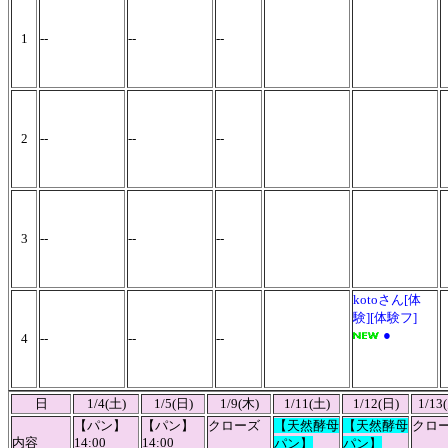
1
--
--
--
2
--
--
--
3
--
--
--
kotoさん[体
験][体験フ]
●
4
--
--
--
日
1/4(土)
1/5(日)
1/9(木)
1/11(土)
1/12(日)
1/13
【パン】
【パン】
クローズ
【天然酵母
【天然酵母
クロ
内容
14:00
14:00
パン】
パン】