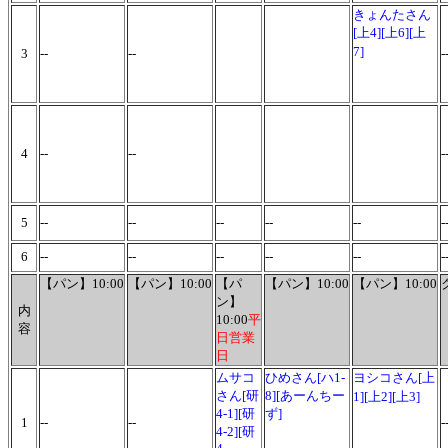
きょんたさん
[上4][上6][上
7]
3
--
--
-
4
--
--
-
5
--
--
--
--
--
-
6
--
--
--
--
--
-
【パン】10:00
【パン】10:00
【パ
【パン】10:00
【パン】10:00
ン】
内
10:00
平
容
日営業
日
ムサコ
ひめさん[ハ1-
ヨシコさん[上
さん[研
8][あーんちー
1][上2][上3]
4-1][研
ず]
1
--
--
-
4-2][研