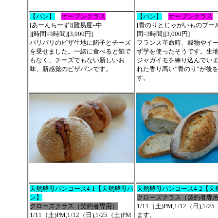
【パン】
オープンクラス
【パン】
オープンクラス
[あーんちーず][難易度=中
[青のりとじゃがいものブール]
][時間=3時間][3,000円]
間=3時間][3,000円]
パリパリのピザ生地に餡子とチーズ
フランス革命時、穀物やイ
を乗せました。一緒に食べると餡で
ず芋を使ったそうです。生
もなく、チーズでもない新しいお
ジャガイモを練り込んでい
味、新感覚のピザパンです。
れた香り高い”青のり”が後
す。
天然酵母パンコース4-1【天然酵母パ
天然酵母パンコース4-2【
ン】
クローズクラス（契約者専
クローズクラス（契約者専用）
1/11（土)PM,1/12（日),1
1/11（土)PM,1/12（日),1/25（土)PM
ます。