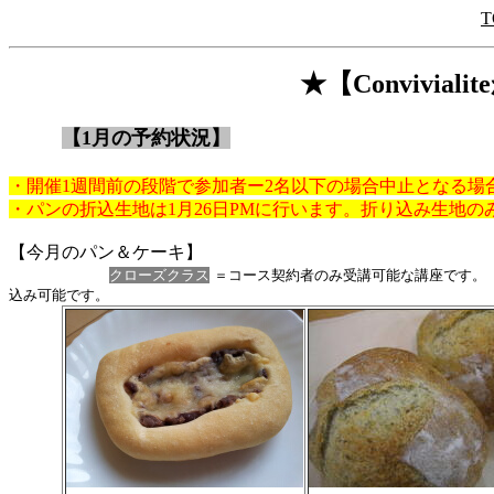
T
★【Convivia
【1月の予約状況】
・開催1週間前の段階で参加者ー2名以下の場合中止となる場
・パンの折込生地は1月26日PMに行います。折り込み生地の
【今月のパン＆ケーキ】
クローズクラス
＝コース契約者のみ受講可能な講座です
込み可能です。