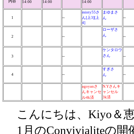
内容
14:00
14:00
14:00
minty55さ
まゆまさ
1
--
ん[上3][上
--
ん
4]
ローザさ
ん
2
--
--
ケンタロウ
さん
3
--
--
すぎさ
4
--
--
ん
agoyanさ
N.Yさん
キ
んキャンセ
ャンセル
3k済
ル4k済
こんにちは、Kiyo＆
1月のConviviali