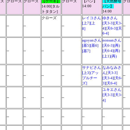
ーズ
クローズ
クローズ
【ケーキ】
クローズ
【パン】
【天然酵母
ク
14:00
14:00[タル
パン】
14:00
トタタン]
クローズ
レイコさん
ゆきさん
[上7][上
[天3-3][天3-
--
--
--
--
4][天6-3][天
8]
6-4]
agoyanさん
nonsanさん
[基5][基6]
[天6-3]
(再)
--
--
--
--
[天6-4](再)
--
[基7]
[上1]
(再)
サナピさん
なみなみさ
[上3]
アッ
ん[天3-3]
[
--
--
--
--
--
プルチー
[天3-4][天6-
ズ]
3][天6-4]
ユキエさん
[天3-3][天3-
--
--
--
--
--
4]
--
--
--
--
--
--
--