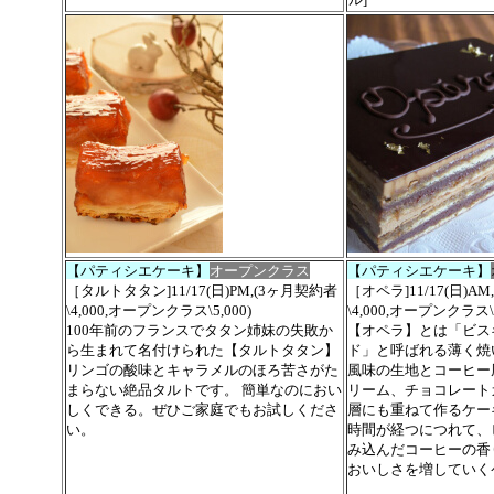
【パティシエケーキ】
オープンクラス
【パティシエケーキ】
［タルトタタン]11/17(日)PM,(3ヶ月契約者
［オペラ]11/17(日)A
\4,000,オープンクラス\5,000)
\4,000,オープンクラス\5
100年前のフランスでタタン姉妹の失敗か
【オペラ】とは「ビス
ら生まれて名付けられた【タルトタタン】
ド」と呼ばれる薄く焼
リンゴの酸味とキャラメルのほろ苦さがた
風味の生地とコーヒー
まらない絶品タルトです。
簡単なのにおい
リーム、チョコレート
しくできる。ぜひご家庭でもお試しくださ
層にも重ねて作るケー
い。
時間が経つにつれて、
み込んだコーヒーの香
おいしさを増していく