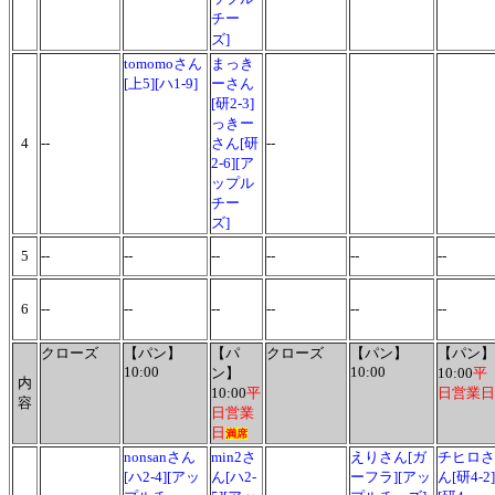
チー
ズ]
tomomoさん
まっき
[上5][ハ1-9]
ーさん
[研2-3]
っきー
4
--
さん[研
--
2-6][ア
ップル
チー
ズ]
5
--
--
--
--
--
--
6
--
--
--
--
--
--
クローズ
【パン】
【パ
クローズ
【パン】
【パン】
10:00
10:00
ン】
10:00
平
内
10:00
平
日営業日
容
日営業
日
満席
nonsanさん
min2さ
えりさん[ガ
チヒロさ
[ハ2-4][アッ
ん[ハ2-
ーフラ][アッ
ん[研4-2]