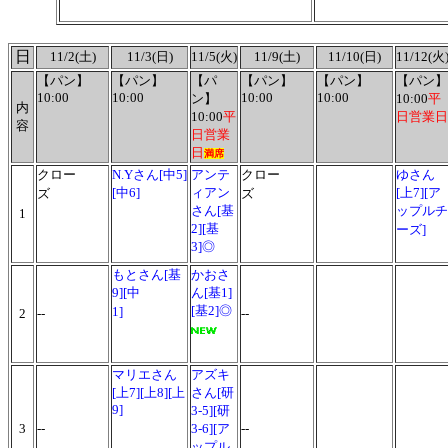
日
11/2(土)
11/3(日)
11/5(火)
11/9(土)
11/10(日)
11/12(火
【パン】
【パン】
【パ
【パン】
【パン】
【パン】
10:00
10:00
10:00
10:00
ン】
10:00
平
内
10:00
平
日営業日
容
日営業
日
満席
クロー
N.Yさん[中5]
アンテ
クロー
ゆさん
[中6]
ィアン
[上7]
[ア
ズ
ズ
さん[基
ップルチ
1
2][基
ーズ]
3]◎
もとさん[基
かおさ
9][中
ん[基1]
[基2]◎
1]
2
--
--
マリエさん
アズキ
[上7][上8][上
さん[研
9]
3-5][研
3
--
3-6]
[ア
--
ップル