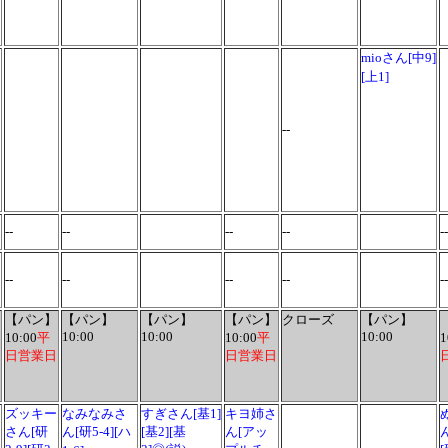
mioさん[中9]
[上1]
--
--
--
--
--
--
--
--
--
--
--
【パン】
【パン】
【パン】
【パン】
クローズ
【パン】
10:00
10:00
10:00
10:00
平
10:00
平
1
日営業日
日営業日
ズッキー
なみなみさ
すぎさん[基1]
キヨ姉さ
さん[研
ん[研5-4][ハ
[基2][基
ん[アッ
ん