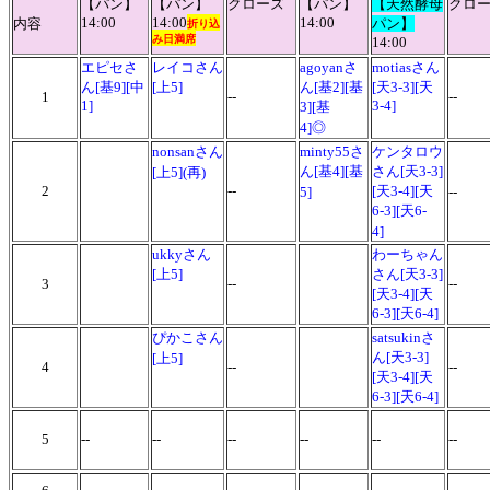
【パン】
【パン】
クローズ
【パン】
【天然酵母
クロ
14:00
14:00
14:00
内容
パン】
折り込
み日満席
14:00
エピセさ
レイコさん
agoyanさ
motiasさん
ん[基9][中
[上5]
ん[基2][基
[天3-3][天
1
--
--
1]
3-4]
3][基
4]◎
nonsanさん
minty55さ
ケンタロウ
ん[基4][基
さん[天3-3]
[上5](再)
2
--
[天3-4][天
5]
--
6-3][天6-
4]
ukkyさん
わーちゃん
[上5]
さん[天3-3]
3
--
--
[天3-4][天
6-3][天6-4]
ぴかこさん
satsukinさ
ん[天3-3]
[上5]
4
--
--
[天3-4][天
6-3][天6-4]
5
--
--
--
--
--
--