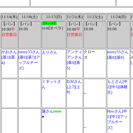
)
11/14(木)
11/16(土)
11/17(日)
11/21(木)
11/23(土)
11/24(日)
1
【パン】
【パン】
【ケーキ】
【パン】
【パン】
【パン】
[オペラ］
10:00
10:00
10:00
10:00
10:00
平
10:00
平
1
日営業日
日営業日
かおさん
minty55さん
アンティ
クロー
minty55さん
えりさん
[基3][基
[基6][基7][ア
アンさん
ズ
[基8][基9]
ップルチー
[基4][基
[
4]
ズ]
5]
ミネットさ
D.Mさん
もとさん[中
ん
[上7][上
2][中3][体験
8]
天]
--
蓮さん
Hiroさん[中
●
1][中2][アッ
プルチー
--
ズ]