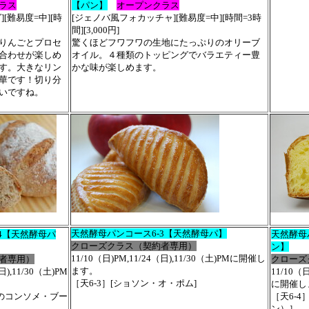
ラス
【パン】
オープンクラス
[難易度=中][時
[ジェノバ風フォカッチャ][難易度=中][時間=3時
間][3,000円]
りんごとプロセ
驚くほどフワフワの生地にたっぷりのオリーブ
合わせが楽しめ
オイル。４種類のトッピングでバラエティー豊
す。大きなリン
かな味が楽しめます。
華です！切り分
いですね。
天然酵母パンコース6-3【天然酵母パ】
4【天然酵母パ
天然酵母
クローズクラス（契約者専用）
ン】
11/10（日)PM,11/24（日),11/30（土)PMに開催し
者専用）
クローズ
ます。
日),11/30（土)PM
11/10（日
［天6-3］[ショソン・オ・ポム]
に開催し
モのコンソメ・ブー
［天6-
ン）］