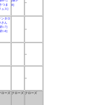
研6-7]
[研5-
--
[さつま
8]
リュス]
ケンタロ
ウさん
研1-7]
--
研1-8]
--
--
クローズ
クローズ
クローズ