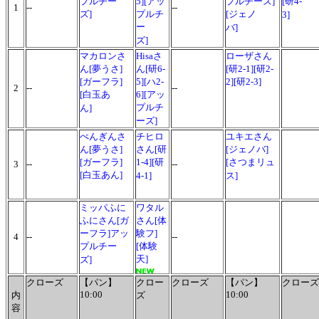
プルチー
5][アッ
プルチーズ]
[研4-
1
--
--
ズ]
プルチ
[ジェノ
3]
ー
バ]
ズ]
マカロンさ
Hisaさ
ローザさん
ん[夢うさ]
ん[研6-
[研2-1][研2-
[ガーフラ]
5][ハ2-
2][研2-3]
2
--
--
[白玉あ
6][アッ
プルチ
ん]
ーズ]
ぺんぎんさ
チヒロ
ユキエさん
ん[夢うさ]
さん[研
[ジェノバ]
[ガーフラ]
1-4][研
[さつまリュ
3
--
--
[白玉あん]
4-1]
ス]
ミッパふに
ワタル
ふにさん[ガ
さん[体
ーフラ]アッ
験フ]
4
--
--
プルチー
[体験
天]
ズ]
クローズ
【パン】
クロー
クローズ
【パン】
クローズ
10:00
10:00
内
ズ
容