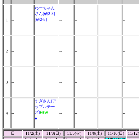
わーちゃん
さん[研2-8]
[研2-9]
1
--
--
--
--
2
--
--
--
--
3
--
--
--
--
すぎさん[ア
ップルチー
ズ]
4
--
--
--
--
●
日
11/2(土)
11/3(日)
11/5(火)
11/9(土)
11/10(日)
11/12