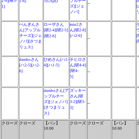
2-9][研3-
3]◎(説)
プルチー
[
1-6]
--
ズ][ジェ
1]
ノバ]
ぺんぎんさ
ローザさん
min2さ
ん[アップル
[研2-4][研2-5]
ん[研2-8]
チーズ][ジェ
[ハ2-6]
[
[研2-6]
--
ノバ][さつま
[
リュス]
damboさん
ひめさん[ハ1-
チヒロさ
[ハ2-5][ハ2-
4][ハ1-5]
ん[研4-4]
[研4-
6]
--
5]
damboさん
[ア
ズッキー
ップルチー
さん[研
ズ][ジェノバ]
3-2][研3-
--
[さつまリュ
3]
ス]
クローズ
クローズ
【パン】
クローズ
クローズ
【パン】
10:00
10:00