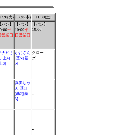
1/26(火)
11/28(木)
11/30(土)
【パン】
【パン】
【パン】
10:00
0:00
平
10:00
平
日営業日
日営業日
サナピさ
かおさん
クロー
ん[上4]
[基5][基
ズ
6]
上6]
真美ちゃ
ん[基1]
[基2][基
--
3]
--