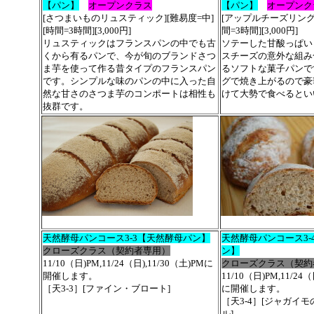
【パン】
オープンクラス
【パン】
オープンク
[さつまいものリュスティック][難易度=中]
[アップルチーズリング]
[時間=3時間][3,000円]
間=3時間][3,000円]
リュスティックはフランスパンの中でも古
ソテーした甘酸っぱい
くから有るパンで、今が旬のブランドさつ
スチーズの意外な組み
ま芋を使って作る昔タイプのフランスパン
るソフトな菓子パンで
です。シンプルな味のパンの中に入った自
グで焼き上がるので豪
然な甘さのさつま芋のコンポートは相性も
けて大勢で食べるとい
抜群です。
天然酵母パンコース3-3【天然酵母パン】
天然酵母パンコース3-
クローズクラス（契約者専用）
ン】
11/10（日)PM,11/24（日),11/30（土)PMに
クローズクラス（契約
開催します。
11/10（日)PM,11/24（
［天3-3］[ファイン・ブロート]
に開催します。
［天3-4］[ジャガイ
ル]