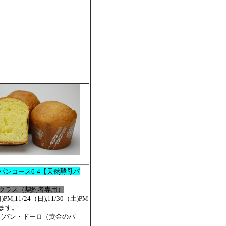
パンコース6-4【天然酵母パ
クラス（契約者専用）
)PM,11/24（日),11/30（土)PM
ます。
4］[パン・ドーロ（黄金のパ