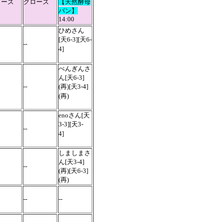
ローズ
クローズ
【天然酵母
パン】
14:00
ひめさん
[天6-3][天6-
--
4]
ぺんぎんさ
ん[天6-3]
--
(再)[天3-4]
(再)
enoさん[天
3-3][天3-
--
4]
しましまさ
ん[天3-4]
--
(再)[天6-3]
(再)
--
--