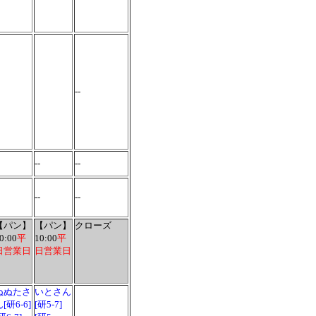
--
--
--
--
--
【パン】
【パン】
クローズ
0:00
平
10:00
平
日営業日
日営業日
ぬぬたさ
いとさん
[研6-6]
[研5-7]