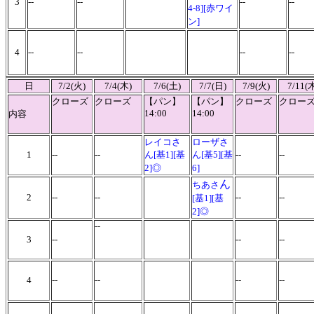
3
--
--
--
--
4-8][赤ワイ
ン]
4
--
--
--
--
日
7/2(火)
7/4(木)
7/6(土)
7/7(日)
7/9(火)
7/11(
クローズ
クローズ
【パン】
【パン】
クローズ
クロー
14:00
14:00
内容
レイコさ
ローザさ
1
--
--
ん[基1][基
ん[基5][基
--
--
2]◎
6]
ん
ちあさ
2
--
--
--
--
[基1][基
2]◎
--
3
--
--
--
4
--
--
--
--