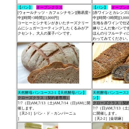
【パン】
オープンクラス
【パン】
オープン
[ウォールナッツ・カフェシナモン][難易度=
[赤ワインとカレンズの
中][時間=3時間][3,000円]
中][時間=3時間][3,00
コーヒーとシナモンがきいたチーズクリー
生地を赤ワインで仕
ムにシュガーコーティングしたくるみがア
練りこんだ食パンで
クセント。大人の菓子パンです。
ほんのりフルーティ
わってみてください
天然酵母パンコース2-1【天然酵母パン】
天然酵母パンコース2
クローズクラス（契約者専用）
ン】
7/7（日)AM,7/13（土)AM,7/14（日)AMに開
クローズクラス（契
催します。
7/7（日)AM,7/13（土
［天2-1］[パン・ド・カンパーニュ
に開催します。
］
［天2-2］[金胡麻］