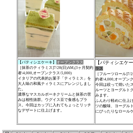
【パティシエケーキ】
オープンクラス
【パティシエケ
［抹茶のティラミス]7/28(日)AM,(3ヶ月契約
ラス
者\4,000,オープンクラス\5,000)
［フルーツロール]7/28
イタリアの代表的お菓子「ティラミス」を
約者\4,000,オープンクラ
大人味の和風ティラミスにアレンジしまし
今回は絞って焼いた
た。
ルーツとヨーグルト
濃厚なマスカルポーネクリームと抹茶の苦
みます。
みは相性抜群。ウグイス豆で食感もプラ
ふんわり軽めに仕上
ス。
今回はカップに入れてちょっとリッチ
ツの酸味、ヨーグル
なデザートに仕上げます。
にぴったりなロール