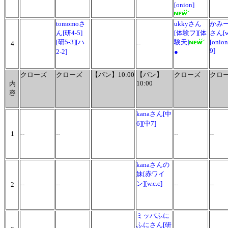
[onion]
tomomoさ
ukkyさん
かみ
ん[研4-5]
[体験フ][体
さん[w.
[研5-3][ハ
験天]
[onio
4
--
9]
2-2]
●
クローズ
クローズ
【パン】10:00
【パン】
クローズ
クロ
10:00
内
容
kanaさん[中
6][中7]
1
--
--
--
--
kanaさんの
妹[赤ワイ
ン][w.c.c]
2
--
--
--
--
ミッパふに
ふにさん[研