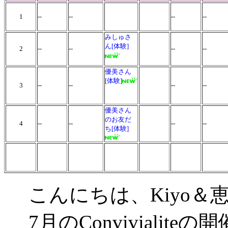
1
--
--
--
--
みしゅさ
ん[体験]
2
--
--
--
--
優美さん
[体験]
3
--
--
--
--
優美さん
のお友だ
4
--
--
--
--
ち[体験]
こんにちは、Kiyo＆
7月のConviviali