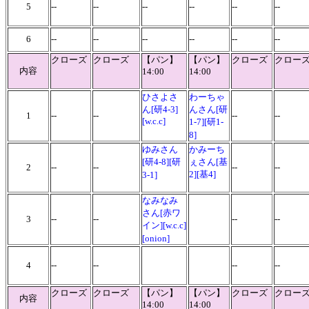
5
--
--
--
--
--
--
6
--
--
--
--
--
--
クローズ
クローズ
【パン】
【パン】
クローズ
クロー
内容
14:00
14:00
ひさよさ
わーちゃ
ん[研4-3]
んさん[研
1
--
--
--
--
[w.c.c]
1-7][研1-
8]
ゆみさん
かみーち
[研4-8][研
ぇさん[基
2
--
--
--
--
2][基4]
3-1]
なみなみ
さん[赤ワ
3
--
--
--
--
イン][w.c.c]
[onion]
4
--
--
--
--
クローズ
クローズ
【パン】
【パン】
クローズ
クロー
内容
14:00
14:00