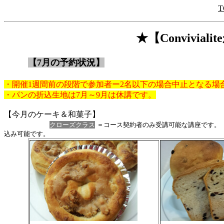
T
★【Convivia
【7月の予約状況】
・開催1週間前の段階で参加者ー2名以下の場合中止となる場
・パンの折込生地は7月～9月は休講です。
【今月のケーキ＆和菓子】
クローズクラス
＝コース契約者のみ受講可能な講座です
込み可能です。