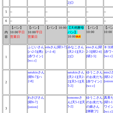
2]◎
5
--
--
--
--
--
--
6
--
--
--
--
--
--
【パン】
【パン】
【パン】10:00
【天然酵母
【パン】
【パ
10:00
10:00
内
10:00
平日
10:00
平日
パン】
10:00
容
営業日
営業日
満席
ふじいさん
edaさん[研3-7]
みなこさん
enoさん
[研
キヨ
[ハ2-5](再)
[ハ1-4]
[天2-1][天2-
2-3][研2-4]
[赤ワ
[w.c.
[赤ワイン]
[研2-5]
2]
◎
1
[w.c.c]
satukinさん
satukinさん
ゆうこさん
min2
[研6-7][ハ
[天2-1][天2-
のお友だち
[研2-2
2-8]
[oni
2]
[天5-1][天
[赤ワイン]
2
5-2]
[w.c.c]
わさびさん
tomomoさ
ゆうこさん
真美
[研6-7]
ん
[天5-1][天
のお友だち
[研1-1
5-2]
の娘さん
ワイン
[onion]
3
[体験フ]
[w.c.c]