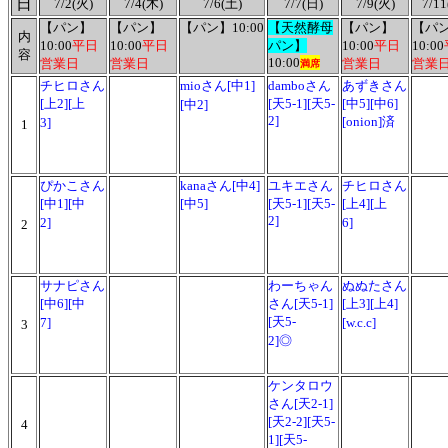
日
7/2(火)
7/4(木)
7/6(土)
7/7(日)
7/9(火)
7/1
【パン】
【パン】
【パン】10:00
【天然酵母
【パン】
【パ
内
10:00
平日
10:00
平日
パン】
10:00
平日
10:00
容
10:00
営業日
営業日
営業日
営業
満席
チヒロさん
mioさん[中1]
damboさん
あずきさん
[上2][上
[天5-1][天5-
[中5][中6]
[中2]
2]
[onion]済
3]
1
ぴかこさん
kanaさん[中4]
ユキエさん
チヒロさん
[中1][中
[中5]
[天5-1][天5-
[上4][上
2]
2]
6]
2
サナピさん
わーちゃん
ぬぬたさん
[中6][中
さん
[天5-1]
[上3][上4]
[天5-
7]
[w.c.c]
3
2]◎
ケンタロウ
さん
[天2-1]
[天2-2]
[天5-
4
1][天5-