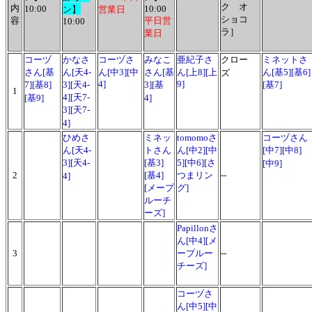
ク オ
内
10:00
10:00
ン】
営業日
ショコ
容
平日営
10:00
ラ］
業日
コーヅ
かなさ
コーヅさ
みなこ
亜紀子さ
クロー
ミネットさ
さん[基
ん[天4-
ん[中3][中
さん[基
ん[上8][上
ん[基5][基6]
ズ
4]
9]
7][基8]
3][天4-
3][基
[基7]
1
4][天7-
[基9]
4]
3][天7-
4]
ひめさ
ミネッ
tomomoさ
コーヅさん
ん[天4-
トさん
ん[中2][中
[中7][中8]
3][天4-
[基3]
5][中6][さ
[中9]
2
[基4]
つまリン
--
4]
[メープ
グ]
ルーチ
ーズ]
Papillonさ
ん[中4][メ
3
ープルー
--
チーズ]
コーヅさ
ん[中5][中