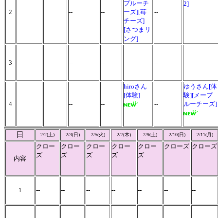
プルーチ
2]
2
--
--
ーズ][苺
--
チーズ]
[さつまリ
ング]
3
--
--
--
hiroさん
ゆうさん[体
[体験]
験][メープ
4
--
--
--
ルーチーズ]
日
2/2(土)
2/3(日)
2/5(火)
2/7(木)
2/9(土)
2/10(日)
2/11(月)
クロー
クロー
クロー
クロー
クロー
クローズ
クローズ
ズ
ズ
ズ
ズ
ズ
内容
1
--
--
--
--
--
--
--