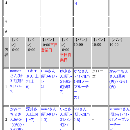
4
--
6]
5
--
--
--
--
--
--
--
6
--
--
--
--
--
--
--
【パ
【パ
【パン】
【パ
【パン】
【パン】
【パン】
10:00
10:00
10:00
ン】
ン】
10:00
平日
ン】
内
10:00
10:00
10:00
営業日
容
平日営
業日
nonsan
ユキエ
Hisaさん
ゆきさ
かなさん
クロー
かみーちぇ
さん[研
さん[上
[研3-6][ハ
ん[研5-
[ハ1-7][ハ
さん[基9]
ズ
3-7][研3-
1-
7][上
5][研5-
1-8][メー
(再)[ハ2-9]
9][ハ1-
1]
1
6][研5-
プルーチ
(再)
8]
5]
7]
ー
ズ]
かみー
深井さ
min2さん
いとさ
edaさん
satsukinさん
ちぇさ
ん[上6]
[研3-9][ハ
ん[研5-
[研3-2][ハ
[研3-2][ハ1-
2
ん[研5-
3][ハ1-
--
6][メープル
[上7]
1-3]
2-8]
1](再)[ハ
4][ハ1-
ーチー
2-6](再)