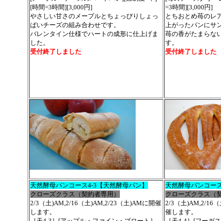
[時間=3時間][3,000円]
=3時間][3,000円]
やさしい甘さのメープルとちょっぴりしょっ
とちおとめ苺のレ
ぱいチーズの組み合わせです。
上がったパンにサ
バレンタイン仕様でハートの成形に仕上げま
苺の香がたまらな
した。
す。
受付終了しました
受付終了しました
天然酵母パンコース4-3【天然酵母パン】
天然酵母パンコース
クローズクラス（契約者専用）
クローズクラス（
2/3（土)AM,2/16（土)AM,2/23（土)AMに開催
2/3（土)AM,2/16
します。
催します。
［天4-3］[アップル・ファイン・ブロート］
［天4-4］[フーガ