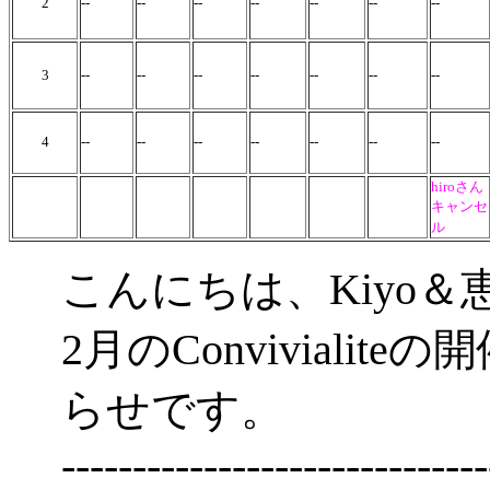
2
--
--
--
--
--
--
--
3
--
--
--
--
--
--
--
4
--
--
--
--
--
--
--
hiroさん
キャンセ
ル
こんにちは、Kiyo＆
2月のConviviali
らせです。
------------------------------