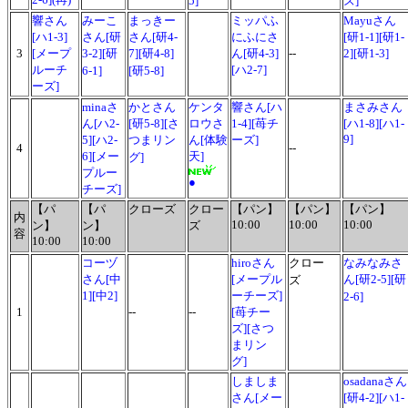
5]
ズ]
響さん
みーこ
まっきー
ミッパふ
Mayuさん
[ハ1-3]
さん[研
さん[研4-
にふにさ
[研1-1][研1-
3
[メープ
3-2][研
7][研4-8]
ん[研4-3]
--
2][研1-3]
ルーチ
[ハ2-7]
6-1]
[研5-8]
ーズ]
minaさ
かとさん
ケンタ
響さん[ハ
まさみさん
ん[ハ2-
[研5-8][さ
ロウさ
1-4][苺チ
[ハ1-8][ハ1-
9]
5][ハ2-
つまリン
ん[体験
ーズ]
4
--
6][メー
天]
グ]
プルー
●
チーズ]
【パ
【パ
クローズ
クロー
【パン】
【パン】
【パン】
内
10:00
10:00
10:00
ン】
ン】
ズ
容
10:00
10:00
コーヅ
hiroさん
クロー
なみなみさ
さん[中
[メープル
ん[研2-5][研
ズ
1][中2]
ーチーズ]
2-6]
1
--
--
[苺チー
ズ][さつ
まリン
グ]
しましま
osadanaさん
さん[メー
[研4-2][ハ1-