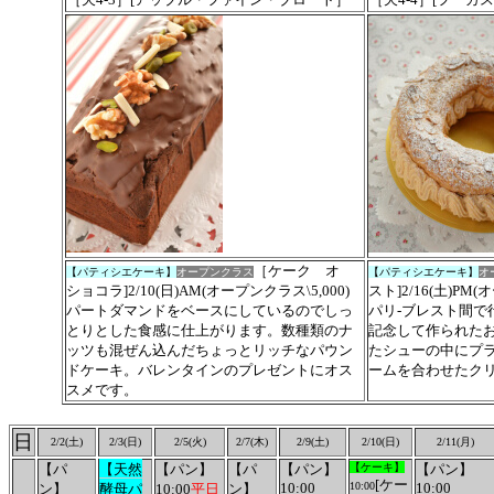
［ケーク オ
【パティシエケーキ】
オープンクラス
【パティシエケーキ】
オ
ショコラ]2/10(日)AM(オープンクラス\5,000)
スト]2/16(土)PM(
パートダマンドをベースにしているのでしっ
パリ-ブレスト間で
とりとした食感に仕上がります。数種類のナ
記念して作られた
ッツも混ぜん込んだちょっとリッチなパウン
たシューの中にプ
ドケーキ。バレンタインのプレゼントにオス
ームを合わせたク
スメです。
日
2/2(土)
2/3(日)
2/5(火)
2/7(木)
2/9(土
)
2/10(日)
2/11(月)
【パ
【天然
【パン】
【パ
【パン】
【ケーキ】
【パン】
[ケー
10:00
10:00
10:00
ン】
酵母パ
10:00
平日
ン】