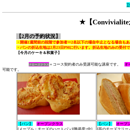
T
★【Convivia
【2月の予約状況】
・開催1週間前の段階で参加者ー2名以下の場合中止となる場合も
・パンの折込生地は2月23日PMに行います。折込生地のみの受付
【今月のケーキ＆和菓子】
＝コース契約者のみ受講可能な講座です。
オ
クローズ
クラス
可能です。
【パン】
オープンクラス
【パン】
オープ
[メープル・チーズのハートパン][難易度=中]
[苺のチーズクリーム