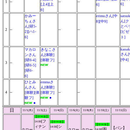
1
--
--
--
6]
[上4][上
6]
6]
かみー
erimuさん[中
satsu
ちぇさ
ん[
8][中9]
ん[研5-
とベ
2
--
--
--
2][ハ1-
[ピゼ
6]
ト]
kanak
マカロ
きなこさ
さん[
ンさん
ん[体験]
[中4]
[研6-4]
[体験フ]
3
--
--
--
[研6-5]
[研6-
6]
ひとみ
emmaさ
んさん
ん[体験]
4
--
--
--
[体験][体
[体験フ]
●
験フ]
●
日
11/1(木)
11/3(土)
11/4(日)
11/6(火)
11/8(木)
11/10(土)
11/11(日)
【ケーキ】
[フ
14:00
【ケーキ】
【ケーキ】
ィナン
[シ
14:00
【パン】
[和
クロー
クロー
クロー
14:00