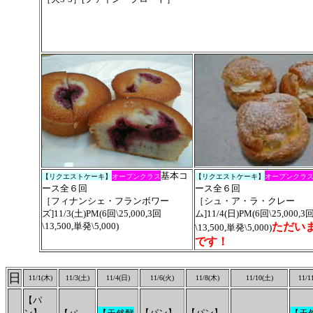
基本コ
【リクエストケーキ】
オープンクラス
【リクエストケーキ】
オープンクラ
ース全６回
ース全６回
［フィナンシェ・フランボワー
［シュ・ア・ラ・クレー
ズ]11/3(土)PM(6回\25,000,3回
ム]11/4(日)PM(6回\25,000
\13,500,単発\5,000)
ただい
\13,500,単発\5,000)
です！
日
11/1(木)
11/3(土)
11/4(日)
11/6(火)
11/8(木)
11/10(土)
11/1
【パ
ン】
【パン】
【パン】