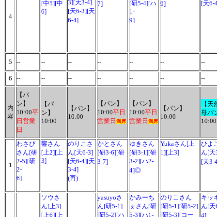
3][天3-4]
[中5][中
[研5-4][ハ
[天6-4
7]
9]
[天6-3][天
6]
1-
4
6-4]
9]
5
--
--
--
--
--
--
--
6
--
--
--
--
--
--
--
【パ
ン】
【パン】
【パン】
【パ
【天
内
【パン】
【パン】
10:00
平
10:00
平日
10:00
平日
ン】
母パ
容
10:00
10:00
日営業
10:00
営業日
営業日
10:00
満席
満席
日
わさび
響さん
のりこさ
かとさん
ゆきさん
Yukaさん[上
ひよ
さん[研
[上2][上
ん[天6-3]
[研3-6][研
[研3-1][研
1][上3]
ん[天3
3]
2-5][研
[天6-4][天
3-2][ハ2-
3-7]
[天3-4
1
2-
3-4]
4]◎
6]
(再)
ソウさ
yasuyoさ
かみーち
のりこさん
キッ
ん[上3]
ん[研5-1]
ぇさん[研
[研5-1][研5-2]
ん[天6
[上6][上
[研5-2][ハ
5-3][ハ1-
[研5-3][コー
4]