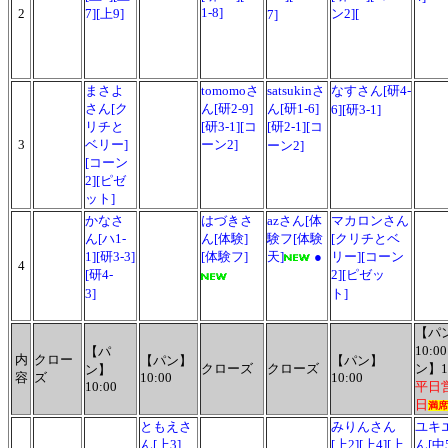
1-8]
2
7][上9]
ン2][
7]
まさよ
tomomoさ
satsukinさ
なすさん[研4-
さん[ク
ん
[研2-9]
ん[研1-6]
6][研3-1]
リチと
[研3-1][コ
[研2-1][コ
3
ベリー]
ーン2]
ーン2]
[コーン
2][ピゼ
ット]
かなさ
はづきさ
azさん
[体
マカロンさん
ん[ハ1-
ん[体験]
験フ[体験
[クリチとベ
1][研3-3]
[体験フ]
天]
●
リー][コーン
4
[研4-
2][ピゼッ
3]
ト]
【パ
10:00
【パ
内
クロー
【パン】
【パン】
クローズ
クローズ
ン】1
ン】
容
ズ
10:00
10:00
10:00
平日
日
満席
ともえさ
みりんさん
ユキ
ん[上3]
[上2][上4][上
ん[中