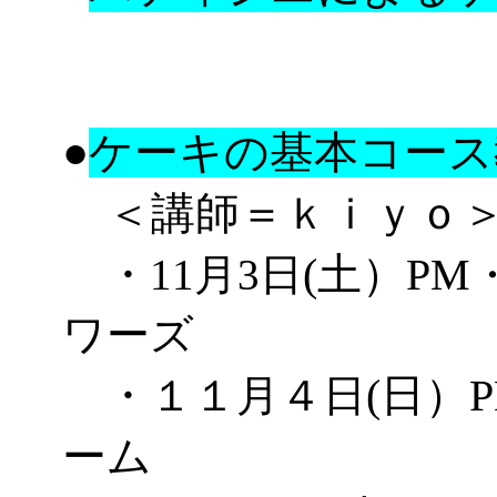
●
ケーキの基本コース
＜講師＝ｋｉｙｏ
・
(
土
）
PM
11月3日
ワーズ
・
(
日
）
１１月４日
ーム