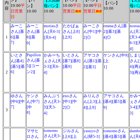
【パ
【天然酵
【天
内
【パン】
10:00
平
10:00
平日
10:00
平日
ン】
母パン】
母パ
容
10:00
日営業
10:00
10:00
営業日
営業日
10:00
満席
満席
日
みーこ
みーこ
motiasさ
たかばぁ
みーこさ
emmaさん[基
nons
さん[基
さん[基
ん[天6-3]
さん[上8]
ん[中1][中
2][基3][基
ん[天3
1
6][基
8][基
[上9]
[天3-
[天6-4]
2]◎
4]◎
7]
6-3][
9]
4]
Papillon
いとさ
かみーち
いとさん
アヤコさ
ケンさん[中9]
しま
さん[基
ん[基4]
ぇさん[天
[基7][基8]
ん[基1][基
[上
さん[
5][コー
[基5][基
3-3][天6-
[基9]
4](再
2][基3]
1]
6]
ン2][
2
4]
3](再)
ゆさん
ケンさ
みんぷう
enoさん
みりんさ
アヤコさん
かみ
[中6][中
ん[中7]
さん[天3-
[中1][中
ん[上3][上
[基4][基5][基
ぇさ
7]
[中
3][天3-
3-4][
2]◎
4][上9]
9]
3
8]
4]
3]
tomomo
マサヒ
ジルさん
yasuyoさ
tomomoさん
dam
さん[天3-
ロさん
[上6][上
ん[研5-3]
[基4][基5][基
ん[天6