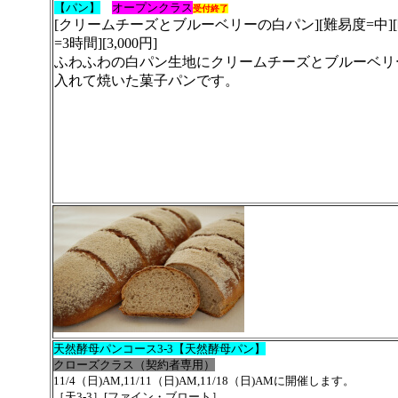
【パン】
オープンクラス
受付終了
[クリームチーズとブルーベリーの白パン][難易度=中]
=3時間][3,000円]
ふわふわの白パン生地にクリームチーズとブルーベリ
入れて焼いた菓子パンです。
天然酵母パンコース3-3【天然酵母パン】
クローズクラス（契約者専用）
11/4（日)AM,11/11（日)AM,11/18（日)AMに開催します。
［天3-3］[ファイン・ブロート］