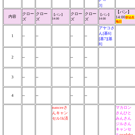
3]
【パン】
クロー
クロー
クロー
クロー
【パン】
【パン】
内容
14:00
折込生
ズ
ズ
14:00
ズ
ズ
14:00
地日
アヤコさ
ん[基6]
1
--
--
--
--
[基7][基
8]
2
--
--
--
--
3
--
--
--
--
4
--
--
--
--
nanceeさ
マカロン
んキャン
さんひと
セル1k済
みんさん
ジルさん
キャンセ
ル
osadaba