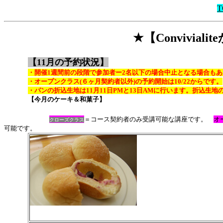
T
★【Convivia
【11月の予約状況】
・開催1週間前の段階で参加者ー2名以下の場合中止となる場合も
・オープンクラス(６ヶ月契約者以外)の予約開始は10/22からです。
・パンの折込生地は11月11日PMと13日AMに行います。折込生地
【今月のケーキ＆和菓子】
＝コース契約者のみ受講可能な講座です。
オ
クローズ
クラス
可能です。