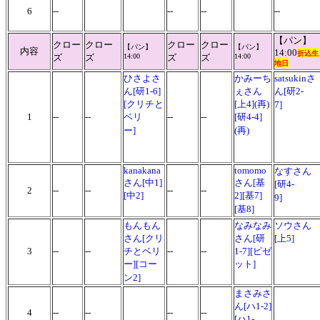
6
--
--
--
--
【パン】
クロー
クロー
クロー
クロー
【パン】
【パン】
内容
14:00
折込生
ズ
ズ
14:00
ズ
ズ
14:00
地日
ひさよさ
かみーち
satsukinさ
ん[研1-6]
ぇさん
ん[研2-
[クリチと
[上4](再)
7]
1
--
--
ベリ
--
--
[研4-4]
ー]
(再)
kanakana
tomomo
なすさん
さん[中1]
さん[基
[研4-
2
--
--
--
--
[中2]
2][基7]
9]
[基8]
もんもん
なみなみ
ソウさん
さん[クリ
さん[研
[上5]
3
--
--
チとベリ
--
--
1-7][ピゼ
ー][コー
ット]
ン2]
まさみさ
ん[ハ1-2]
4
--
--
--
--
[ハ1-