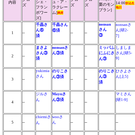
シェ・
ュ・ア・
内容
14:00
折込生
栗のモン
ズ
ズ
ズ
フラン
ラクレー
地日
ブラン]
ボワー
ム]
満席
ズ]
nonsan
千晶さ
千晶さん
nonsanさ
さん
ん
⑥
ん[研2-
⑥
済
1
--
--
--
③
済
7]
まさよ
nonsanさ
ミッパふ
しましま
さん③
ん③済
にふにさ
さん[研5-
2
--
--
--
9]
済
ん③
yukimia
のりこさ
のりこさ
ひさよさ
さん
ん③
ん[上5]
ん③済
3
--
--
--
済
ジルさ
Mayuさ
マミさん
ん
ん③済
[研1-9]
4
--
--
--
chiemiさ
wooさ
5
--
ん
--
--
--
ん