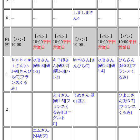
しましまさ
6
--
--
--
--
--
ん○
【パン】
【パン】
【パン】
【パン】
内
【パン】
【パン】
10:00
平日
10:00
平日
10:00
平日
10:00
平日
容
10:00
10:00
営業日
営業日
営業日
営業日
Ｎａｂｅｍ
水香さん
キヨ姉さ
kumiさん[き
水香さん
ひらさん
ｉさん[ハ
[研6-8][研
ん[研2-2]
[研1-2][研
[研6-2][フ
んぴらC]
1-4]
2-9][きんぴ
[研2-3][ハ
ランスく
1-3]
1
らC][フラ
1-3]
るみ]
ンスくる
み]
えりさん
うめさん[基
ひよこさ
[研1-5][フ
ん[研3-7]
6][基7]
ランスく
[フランス
2
るみ][ヨー
くるみ]
グルト
C]
エムさん
[体験フ]