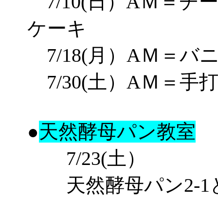
7/10(
日
）
AＭ
＝
チ
ケーキ
7/18
(月）
AＭ
＝
バ
7/30
(土）
AＭ
＝
手
天然酵母パン教室
●
7/23(土）
天然酵母パン2-1と2-2