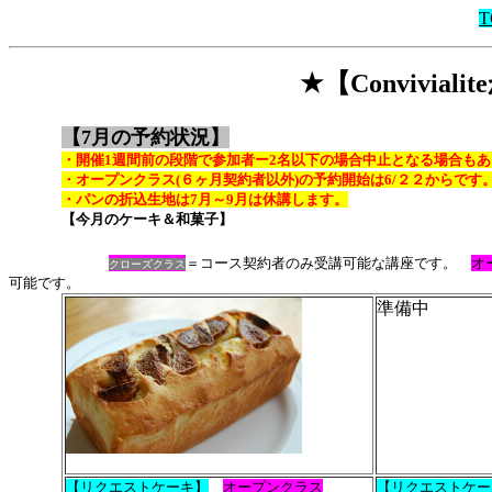
T
★【Convivia
【7月の予約状況】
・開催1週間前の段階で参加者ー2名以下の場合中止となる場合も
・オープンクラス(６ヶ月契約者以外)の予約開始は6/２２からです
・パンの折込生地は7月～9月は休講します。
【今月のケーキ＆和菓子】
＝コース契約者のみ受講可能な講座です。
オ
クローズ
クラス
可能です。
準備中
【リクエストケーキ】
オープンクラス
【リクエストケー