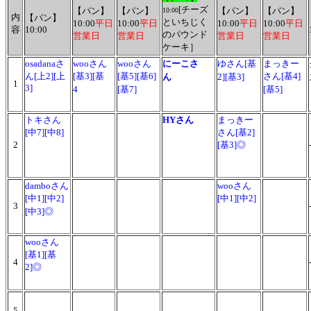
[チーズ
【パン】
【パン】
【パン】
【パン】
10:00
内
【パン】
といちじく
10:00
平日
10:00
平日
10:00
平日
10:00
平日
容
10:00
のパウンド
営業日
営業日
営業日
営業日
ケーキ］
osadanaさ
wooさん
wooさん
にーこさ
ゆさん[基
まっきー
ん[上2][上
[基3][基
[基5][基6]
さん[基4]
ん
2][基3]
1
3]
4
[基7]
[基5]
トキさん
HYさん
まっきー
[中7][中8]
さん[基2]
2
[基3]◎
damboさん
wooさん
[中1][中2]
[中1][中2]
3
[中3]◎
wooさん
[基1][基
4
2]◎
5
--
--
--
--
--