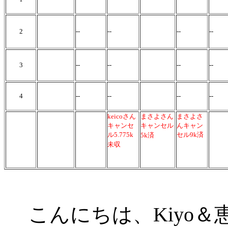
2
--
--
--
--
3
--
--
--
--
4
--
--
--
--
keicoさん
まさよさん
まさよさ
キャンセ
キャンセル
んキャン
ル5.775k
セル9k済
5k済
未収
こんにちは、Kiyo＆