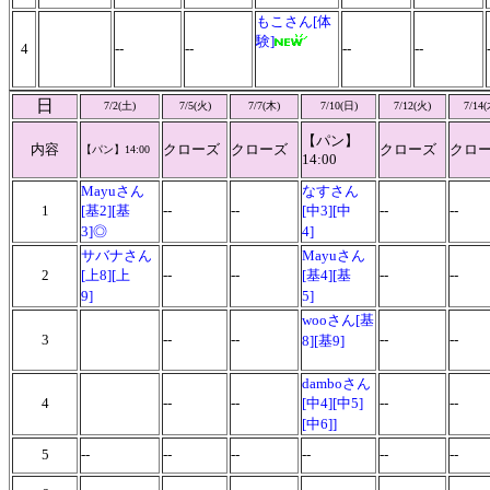
もこさん[体
験]
4
--
--
--
--
日
7/2(土)
7/5(火)
7/7(木)
7/10(日)
7/12(火)
7/14
【パン】
内容
クローズ
クローズ
クローズ
クロ
【パン】
14:00
14:00
Mayuさん
なすさん
1
[基2][基
--
--
[中3][中
--
--
3]◎
4]
サバナさん
Mayuさん
2
[上8][上
--
--
[基4][基
--
--
9]
5]
wooさん[基
3
--
--
--
--
8][基9]
damboさん
4
--
--
[中4][中5]
--
--
[中6]]
5
--
--
--
--
--
--