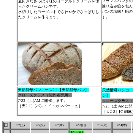
フランスパン系の
夏向きなさっぱり味のヨーグルトクリームを使
練り込み餡を包ん
ったクリームパンです。
パンの塩味と餡の
水切りしたヨーグルトでさわやかでさっぱりし
す。
たクリームを作ります。
天然酵母パンコース2-1【天然酵母パン】
天然酵母パンコー
クローズクラス（契約者専用）
ン】
7/23（土)AMに開催します。
クローズクラス（
［天2-1］[パン・ド・カンパーニュ］
7/23（土)AM
［天2-2］[金胡麻
日
7/2(土)
7/5(火)
7/7(木)
7/10(日)
7/12(火)
7/14(木)
【ケーキ】