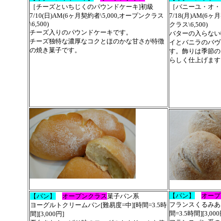
［チーズといちじくのパウンドケーキ]初級
［バニーユ・オ・
7/10(日)AM(6ヶ月契約者\5,000,オープンクラス
7/18(月)
AM
(6ヶ月
\6,500)
クラス\6,500)
チーズ入りのパウンドケーキです。
バターの入らない
チーズ独特な濃厚なコクとほのかな甘さが特徴
イとバニラのバヴ
の焼き菓子です。
す。飾りは季節の
らしく仕上げます
【パン】
オープ
【パン】
オープンクラス
菓子パン系
フランスくるみあ
ヨーグルトクリームパン
[難易度=中][時間=3.5時
間=3.5時間][3,00
間][3,000円]