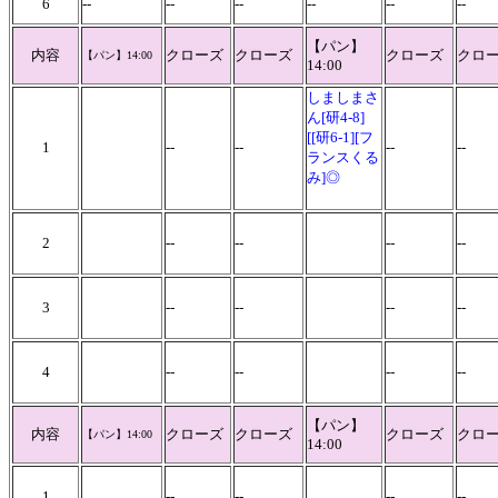
6
--
--
--
--
--
--
【パン】
内容
クローズ
クローズ
クローズ
クロ
【パン】
14:00
14:00
しましまさ
ん[研4-8]
[[研6-1][フ
1
--
--
--
--
ランスくる
み]◎
2
--
--
--
--
3
--
--
--
--
4
--
--
--
--
【パン】
内容
クローズ
クローズ
クローズ
クロ
【パン】
14:00
14:00
1
--
--
--
--