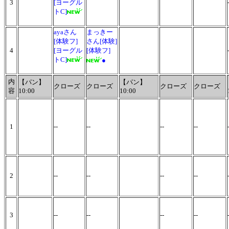
3
[ヨーグル
トC]
ayaさん
まっきー
[体験フ]
さん[体験]
4
[ヨーグル
[体験フ]
トC]
●
内
【パン】
【パン】
クローズ
クローズ
クローズ
クローズ
容
10:00
10:00
1
--
--
--
--
2
--
--
--
--
3
--
--
--
--