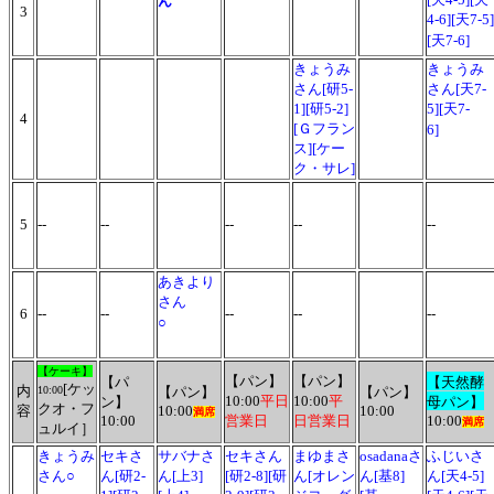
ん
3
4-6][天7-5]
[天7-6]
きょうみ
きょうみ
さん[研5-
さん[天7-
1][研5-2]
5][天7-
4
[Ｇフラン
6]
ス][ケー
ク・サレ]
5
--
--
--
--
--
あきより
さん
6
--
--
--
--
--
○
【ケーキ】
【パン】
【パン】
【パ
【天然酵
[ケッ
内
10:00
【パン】
【パン】
10:00
平日
10:00
平
ン】
母パン】
クオ・フ
容
10:00
10:00
満席
10:00
営業日
日営業日
10:00
満席
ュルイ］
きょうみ
セキさ
サバナさ
セキさん
まゆまさ
osadanaさ
ふじいさ
さん○
ん[研2-
ん[上3]
[研2-8][研
ん[オレン
ん[基8]
ん[天4-5]