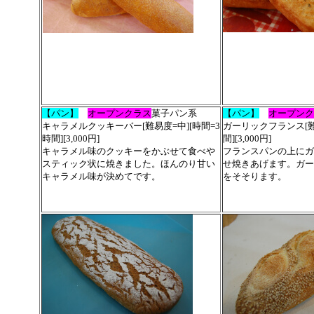
【パン】
オープンクラス
菓子パン系
【パン】
オープンク
キャラメルクッキーバー
[難易度=中][時間=3
ガーリックフランス[難
時間][3,000円]
間
][3,000円]
キャラメル味のクッキーをかぶせて食べや
フランスパンの上にガ
スティック状に焼きました。ほんのり甘い
せ焼きあげます。ガー
キャラメル味が決めてです。
をそそります。