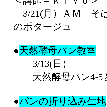
＜講師＝ｋｉｙｏ＞
3/21(月）ＡＭ＝
そ
のポタージュ
天然酵母パン教室
●
3/13(日）
天然酵母パン4-5と4-6
●
パンの折り込み生地