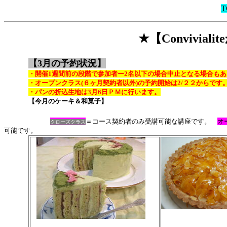
T
★【Convivia
【3月の予約状況】
・開催1週間前の段階で参加者ー2名以下の場合中止となる場合も
・オープンクラス(６ヶ月契約者以外)の予約開始は2/２２からです
・パンの折込生地は3月6日ＰＭに行います。
【今月のケーキ＆和菓子】
＝コース契約者のみ受講可能な講座です。
オ
クローズ
クラス
可能です。