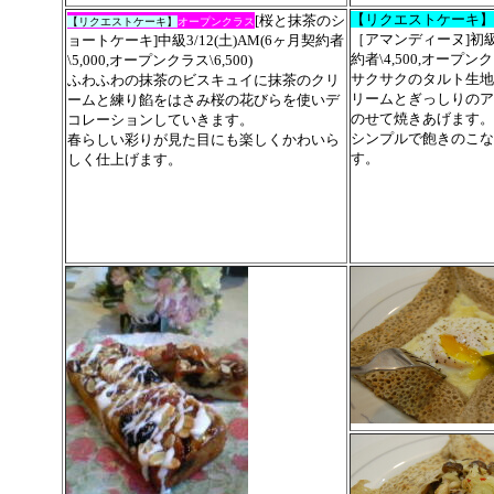
【リクエストケーキ】
[桜と抹茶のシ
【
リクエスト
ケーキ】
オープンクラス
［アマンディーヌ]初級3/
ョートケーキ]中級3/12(土)AM
(
6ヶ月契約者
約者\4,500,オープンクラ
\5,000,オープンクラス\6,500
)
サクサクのタルト生地
ふわふわの抹茶のビスキュイに抹茶のクリ
リームとぎっしりのア
ームと練り餡をはさみ桜の花びらを使いデ
のせて焼きあげます。
コレーションしていきます。
シンプルで飽きのこな
春らしい彩りが見た目にも楽しくかわいら
す。
しく仕上げます。