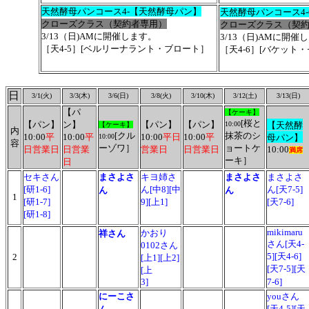
天然酵母パンコース4-【天然酵母パン】
天然酵母パンコース4
クローズクラス（契約者専用）
クローズクラス（契
3/13（日)AMに開催します。
3/13（日)AMに開催
［天4-5］[ベルリーナラント・ブロート］
［天4-6］[バケット
日
3/1(火)
3/3(木)
3/6(日)
3/8(火)
3/10(木)
3/12(土)
3/13(日)
【パ
【ケーキ】
[桜と
【パン】
ン】
【パン】
【パン】
10:00
【天然酵
【ケーキ】
内
[クル
抹茶のシ
10:00
平
10:00
平
10:00
平日
10:00
平
10:00
母パン】
容
ーゾワ］
ョートケ
日営業日
日営業
営業日
日営業日
10:00
満席
ーキ］
日
セキさん
まさよさ
キヨ姉さ
まさよさ
まさよさ
[研1-6]
ん[中8][中
ん[天7-5]
ん
ん
1
[研1-7]
9][上1]
[天7-6]
[研1-8]
mikimaru
かおり
祥さん
さん[天4-
0102さん
5][天4-6]
2
[上1][上2]
[天7-5][天
[上
3]
7-6]
にーこさ
youさん
[天4-5][天