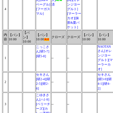
ベーグル]
済
ンジヨー
4
[フーガス
グルト]
マル]
[マーラー
カオ][抹
茶&栗バ
ケット]
【パ
内
【パン】
【パン】
【パン】
【パン】
クローズ
クローズ
ン】
容
10:00
10:00
10:00
10:00
満席
10:00
NAOTAN
こっこさ
さん[オレ
ん[研5-7]
ンジヨー
[研5-8]
1
--
--
グルト][マ
ーラーカ
オ]
セキさん
セキさん
[研2-4][研
[研3-9][研
2
--
--
2-5][研2-
4-1][研4-
6]
2]
こゆきさ
ん[ハ1-9]
3
[ベリーチ
--
--
ーズ][カ