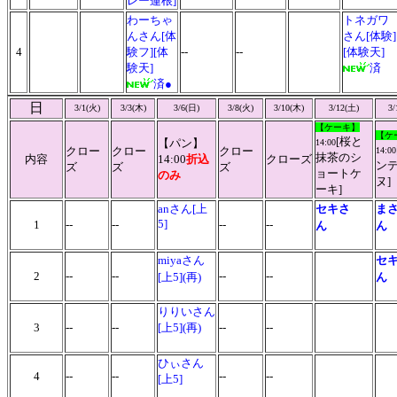
レー蓮根]
わーちゃ
トネガワ
んさん[体
さん[体験]
4
験フ][体
--
--
[体験天]
験天]
済
済●
日
3/1(火)
3/3(木)
3/6(日)
3/8(火)
3/10(木)
3/12(土)
3/
【ケーキ】
【ケ
[桜と
【パン】
14:00
クロー
クロー
クロー
14:00
抹茶のシ
内容
14:00
折込
クローズ
ン
ズ
ズ
ズ
ョートケ
のみ
ヌ]
ーキ]
anさん[上
セキさ
ま
5]
1
--
--
--
--
ん
ん
miyaさん
セ
2
--
--
--
--
[上5](再)
ん
りりいさん
3
--
--
[上5](再)
--
--
ひぃさん
4
--
--
--
--
[上5]