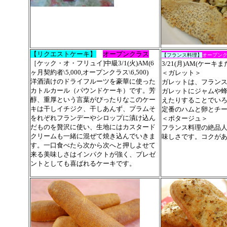
【リクエストケーキ】
オープンクラス
【
フランス料理
】
オープン
［ケック・オ・フリュイ]中級3/1(火)AM(6
3/21(月)AM
(ケーキま
ヶ月契約者\5,000,オープンクラス\6,500)
＜ガレット＞
洋酒漬けのドライフルーツを
豪華に
使った
ガレットは、フラン
カトルカール（パウンドケーキ）です
。芳
ガレットにジャムや
醇、重厚という言葉がぴったりなこのケー
えたりすることでい
キは干しイチジク、干しあんず、プラムそ
定番のハムと卵とチ
をれぞれフランデーやシロップに漬け込ん
＜ポタージュ＞
だものを贅沢に使い、生地にはカスタード
フランス料理の絶品
クリームも一緒に混ぜて焼き込んでいきま
味しさです。コクが
す。一口食べたら次から次へと押しよせて
来る美味しさはインパクトが強く、プレゼ
ントとしても喜ばれるケーキです。