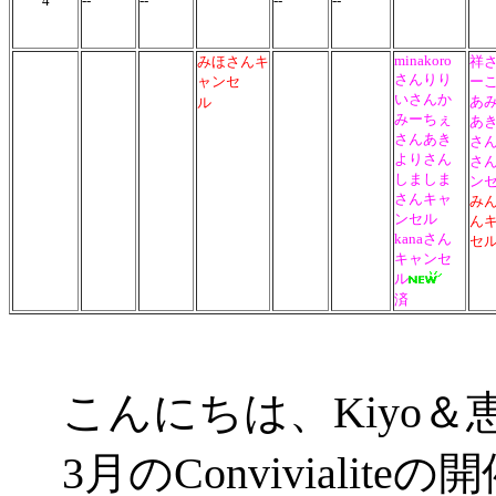
4
--
--
--
--
minakoro
みほさんキ
祥
さんりり
ャンセ
ー
いさん
か
あ
ル
みーちぇ
あ
さん
あき
さ
よりさん
さ
しましま
ン
さんキャ
み
ンセル
ん
kanaさん
セル
キャンセ
ル
済
こんにちは、Kiyo＆
3月のConviviali