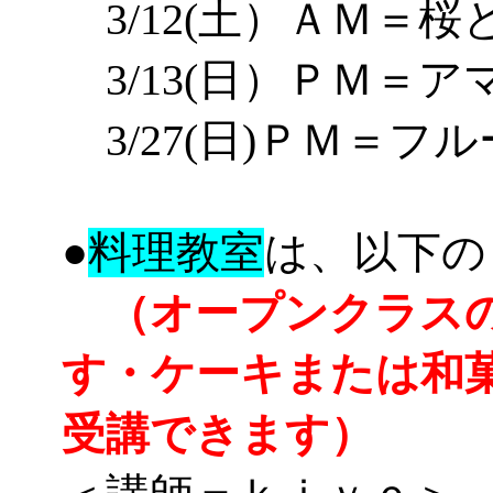
3/12(土）
Ａ
Ｍ＝
桜
3/13(日）
ＰＭ
＝
ア
3/27(日)
ＰＭ
＝
フル
●
料理教室
は、以下の
（オープンクラスの
す・ケーキまたは和
受講できます）