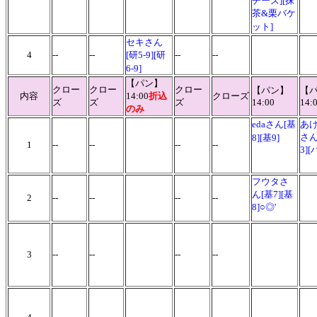
チーズ][抹
茶&栗バケ
ット]
セキさん
4
--
--
[研5-9][研
--
--
6-9]
【パン】
クロー
クロー
クロー
【パン】
【
内容
14:00
折込
クローズ
ズ
ズ
ズ
14:00
14:
のみ
edaさん[基
あ
さん
8][基9]
1
--
--
--
--
3][
フウタさ
ん[基7][基
2
--
--
--
--
8]○◎'
3
--
--
--
--