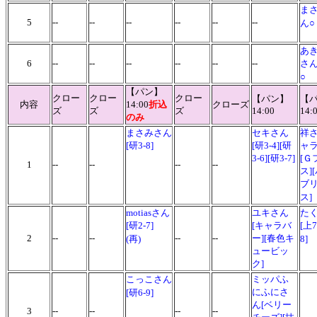
ま
5
--
--
--
--
--
--
ん○
あ
6
--
--
--
--
--
--
さ
○
【パン】
クロー
クロー
クロー
【パン】
【
内容
14:00
折込
クローズ
ズ
ズ
ズ
14:00
14:
のみ
まさみさん
セキさん
祥さ
[研3-8]
[研3-4][研
ャラ
3-6][研3-7]
[Ｇ
1
--
--
--
--
ス]
ブ
ス
motiasさん
ユキさん
た
[研2-7]
[キャラバ
[上7
2
--
--
--
--
ー][春色キ
(再)
8]
ュービッ
ク]
こっこさん
ミッパふ
にふにさ
[研6-9]
ん[ベリー
3
--
--
--
--