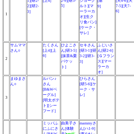
1][研2-
[上4]
2-9][研3-
ジヨーグ
[基
[天4-6][天
5]
2][研2-
ルト][マ
7-5][天7-
9]
6]
ーラーカ
3]
1
オ][生ク
リ食パン]
[ケーク・
サレ]
サムママ
たくさん
ひよこさ
セキさん
ふじいさ
さん○
[上4][上
ん[研3-5]
[研3-1][研
ん[研2-6]
6]
[抹茶&栗
3-2][研3-
[Ｇフラン
2
バケッ
ス][マー
3]
ラーカ
ト]
オ]
まゆまさ
ルパン♪
ひらさん
ん○
さん
[研5-6][ケ
[B&Wベ
ーク・サ
ーグル]
レ]
3
[明太ポテ
ト][シー
フード]
ミッパふ
由美子さ
mammyさ
にふにさ
ん[体験
ん[ハ1-9]
ん[B&W
天]
(再)[オレ