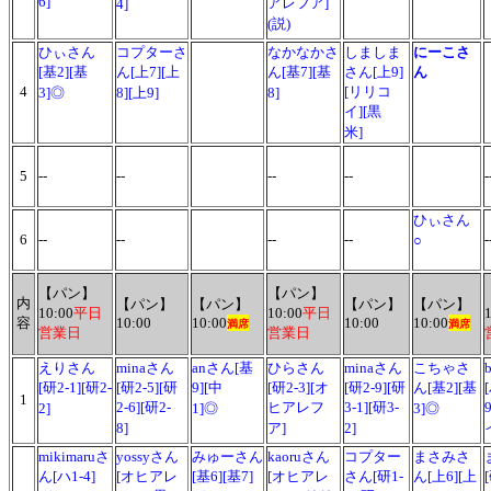
6]
アレフア]
4]
(説)
ひぃさん
コプターさ
なかなかさ
しましま
にーこさ
[基2][基
ん[上7][上
ん[基7][基
さん[上9]
ん
4
[リリコ
3]◎
8][上9]
8]
イ][黒
米]
5
--
--
--
--
-
ひぃさん
6
--
--
--
--
-
○
【パン】
【パン】
内
【パン】
【パン】
【パン】
【パン】
10:00
平日
10:00
平日
容
10:00
10:00
10:00
10:00
満席
満席
営業日
営業日
えりさん
minaさん
anさん[基
ひらさん
minaさん
こちゃさ
[研2-1][研2-
[研2-5][研
9][中
[研2-3][オ
[研2-9][研
ん[基2][基
1
2-6][研2-
ヒアレフ
3-1][研3-
2]
1]◎
3]◎
8]
ア]
2]
mikimaruさ
yossyさん
みゅーさん
kaoruさん
コプター
まさみさ
ん[ハ1-4]
[オヒアレ
[基6][基7]
[オヒアレ
さん[研1-
ん[上6][上