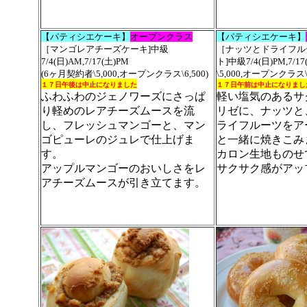
【パティシエケーキ】
オープンクラス
【パティシエケーキ】
［マンゴレアチーズケーキ]中級
［ナッツとドライフル
7/4(日)AM,7/17(土)PM
ト]中級7/4(日)PM,7/
(6ヶ月契約者\5,000,オープンクラス\6,500)
\5,000,オープンクラス\6
１７日午後は中止になりました
１７日午前は中止になりまし
ふわふわのジェノワーズにさっぱ
軽い塩気のあるサ
り軽めのレアチーズムースを流
リゼに、ナッツと
し、フレッシュマンゴーと、マン
ライフルーツをア
ゴピューレのジュレで仕上げま
と一緒に焼きこみ
す。
カロン生地ものせ
アップルマンゴーのおいしさをレ
サクサク感がアッ
アチーズムースが引き立てます。