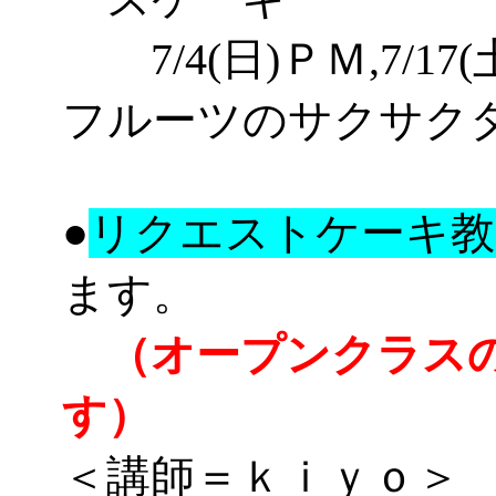
7/
4(日)
ＰＭ
,
7/
17(
フルーツのサクサク
●
リクエストケーキ教
ます。
（オープンクラスの
す）
＜講師＝ｋｉｙｏ＞