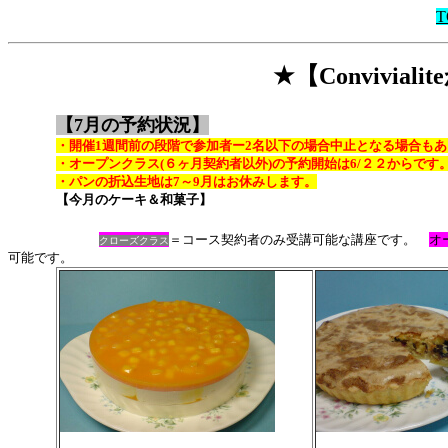
T
★【Convivia
【7月の予約状況】
・開催1週間前の段階で参加者ー2名以下の場合中止となる場合も
・オープンクラス(６ヶ月契約者以外)の予約開始は6/２２からです
・パンの折込生地は7～9月はお休みします。
【今月のケーキ＆和菓子】
＝コース契約者のみ受講可能な講座です。
オ
クローズ
クラス
可能です。