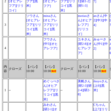
2
[オヒアレ
フア][黒
[オヒアレ
フア][リリ
1][研1-2]
7]
フア][リリ
米]
コイ][黒
[研1-3]
フア]
コイ]
米]
ソウさん
minaさん
motiasさ
anさん[中
[オヒアレ
[オヒアレ
ん[オヒア
2][中3][中
3
フア][リリ
フア][リリ
レフア]
4]
7
コイ][黒
コイ][黒
[リリコ
米]
米]
イ]
フウさん
ユキさん
みゅーさ
[中5][オヒ
[研2-8][オ
ん[中1][中
4
アレフア]
ヒアレフ
2]
ア]
6
内
【パン】
【パン】
【パン】
【パン】
クローズ
クローズ
容
10:00
10:00
10:00
10:00
満席
満席
めぐっぺさ
美帆さん
ikuyoさん
ん[オヒア
[研2-3][研
[上9][黒
1
--
レフア][リ
--
2-4][研2-
米]
-
8]
リコイ][黒
米]
みわさん
Cちゃん
[研2-1][オ
[上7][リリ