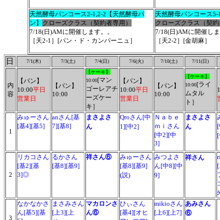
天然酵母パンコース2-1,2-2【天然酵母パ
天然酵母パンコース5-1
ン】
クローズクラス（契約者専用）
クローズクラス（契約
7/18(日)AMに開催します。。
7/18(日)AMに開催し
［天2-1］[パン・ド・カンパーニュ］
［天2-2］[金胡麻］
日
7/1(木)
7/3(土)
7/4(日)
7/6(火)
7/10(土)
7/11(日)
【ケーキ】
【ケーキ】
[マン
【パン】
【パン】
10:00
[ライ
内
【パン】
【パン】
10:00
ゴーレアチ
10:00
平日
10:00
平日
ムタル
容
10:00
10:00
ーズケー
営業日
営業日
ト］
キ］
みゅーさん
anさん[基
まさよさ
Qroさん[中
Ｎａｂｅ
まさよさ
[基4][基5]
7][基8]
ｍｉさん
ん
1][中2]
ん
1
[中2][中
3]
リカコさん
るかさん
祥さん
⑥
みゅーさん
みつよさ
祥さん
[基2][基
[基8][基9]
[基8][基9]
ん[中8][中
2
3]◎
(説)
9]
なかなかさ
まさみさん
マカロンさ
ひぃさん
mikioさん
あみさん
ん[基5][基
[上3][上
ん⑥
[基4][オヒ
[上6][上7]
⑥
3