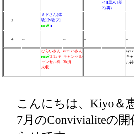
イ][黒米][基
2](再)
ミドさん[体
験][体験フ]
3
--
--
--
--
●
4
--
--
--
--
ひらいさん
rumikoさん
aya
3.15キ
キャンセル
キャ
ャンセル料
3k済
ル待
未収
こんにちは、Kiyo＆
7月のConviviali