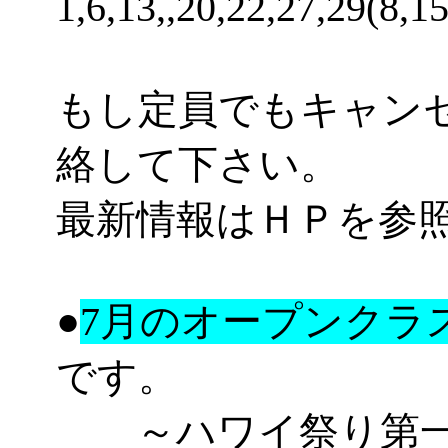
1,6
,13,
,20,22,27,29
(8
もし定員でもキャン
絡して下さい。
最新情報はＨＰを参
●
7月のオープンクラ
です。
～ハワイ祭り第一