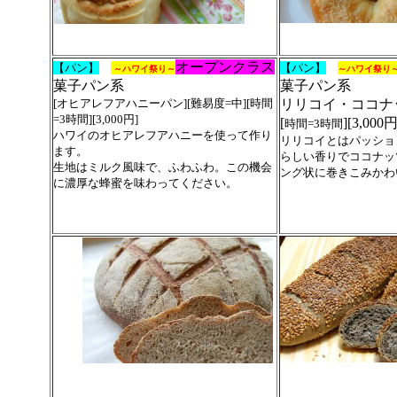
オープンクラス
【パン】
【パン】
～ハワイ祭り～
～ハワイ祭り
菓子パン系
菓子パン系
[オヒアレフアハニーパン][難易度=中][
時間
リリコイ・ココナッ
=3時間
][3,000円]
[
][3,000
時間=3時間
ハワイのオヒアレフアハニーを使って作り
リリコイとはパッショ
ます。
らしい香りでココナッ
生地はミルク風味で、ふわふわ。この機会
ング状に巻きこみかわ
に濃厚な蜂蜜を味わってください。