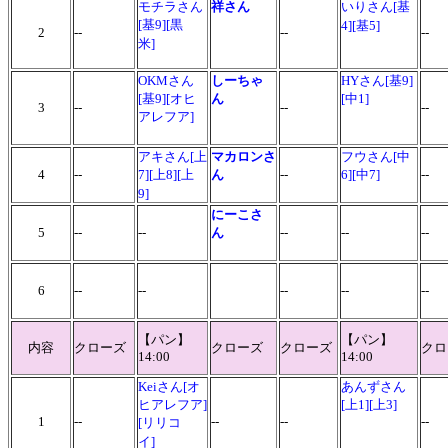
モチラさん
祥さん
いりさん[基
[基9][黒
4][基5]
2
--
--
--
米]
OKMさん
しーちゃ
HY
さん[基9]
[基9][オヒ
ん
[中1]
3
--
--
--
アレフア]
アキさん[上
マカロンさ
フウさん[中
4
--
7][上8][上
ん
--
6][中7]
--
9]
にーこさ
5
--
--
ん
--
--
--
6
--
--
--
--
--
【パン】
【パン】
内容
クローズ
クローズ
クローズ
クロ
14:00
14:00
Keiさん
[オ
あんずさん
ヒアレフア]
[上1][上3]
1
--
--
--
--
[リリコ
イ]