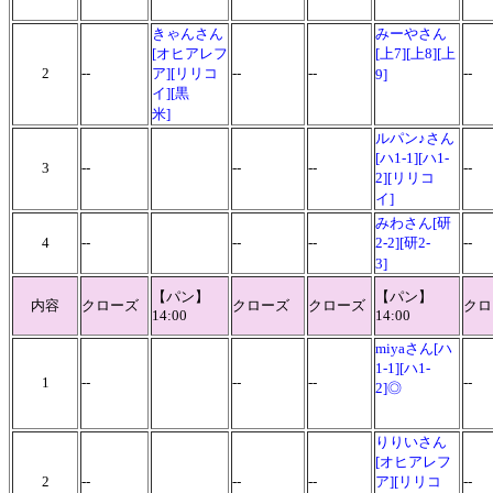
きゃんさん
みーやさん
[オヒアレフ
[上7][上8][上
2
--
ア][リリコ
--
--
--
9]
イ][黒
米]
ルパン♪さん
[ハ1-1][ハ1-
3
--
--
--
--
2][リリコ
イ]
みわさん[研
4
--
--
--
2-2][研2-
--
3]
【パン】
【パン】
内容
クローズ
クローズ
クローズ
クロ
14:00
14:00
miyaさん[ハ
1-1][ハ1-
1
--
--
--
--
2]◎
りりいさん
[オヒアレフ
2
--
--
--
ア][リリコ
--