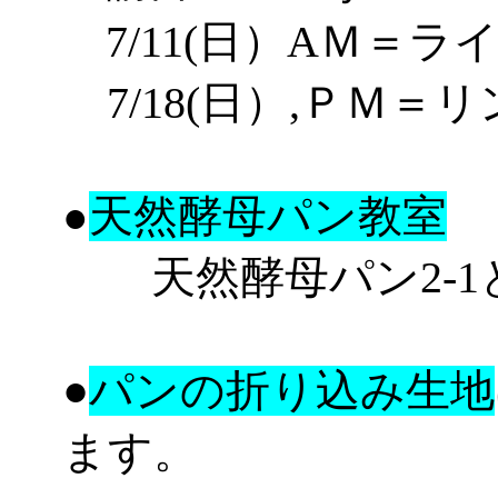
7/11(日）
AＭ
＝
ラ
7/18(日）
,
ＰＭ
＝
リ
天然酵母パン教室
●
天然酵母パン2-1と2
●
パンの折り込み生地
ます。