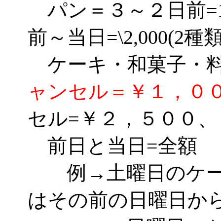
パン＝３～２日前=1種
前～当日=\2,000(2種
ケーキ・和菓子
ャンセル＝￥１，０
セル=￥２，５００、
前日と当日=全額
例→土曜日のケー
はその前の日曜日か