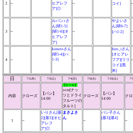
2
--
ヒアレフ
--
コイ]
ア]◎
ルパン♪さ
やよいさ
ん[研1-5]
ん[研6-7]
3
--
[研1-6][オ
--
-
[ハ1-2]
ヒアレフ
ア]
kimotoさん
hiro_iさん
[研5-4][ハ
[オヒアレ
1-3]
4
--
--
フア][リリ
-
コイ][黒
米]
日
7/1(木)
7/3(土)
7/4(日)
7/6(火)
7/10(土)
7/
【ケーキ】
[ナッ
14:00
【パン】
【パン】
ツとドライ
内容
クローズ
クローズ
クロ
14:00
14:00
フルーツの
タルト]
いりさん[基
まさよさ
パシ子さん
2][基3][オヒ
ん
[基3][基4]
1
--
--
--
アレフ
ア]◎