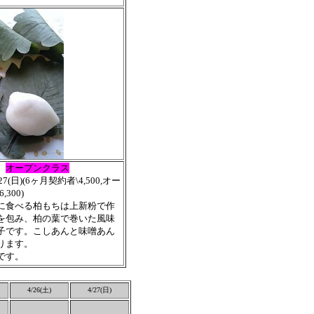
オープンクラス
27(日)(
6
ヶ
月契約者\4,500,オー
300)
に食べる柏もちは上新粉で作
を包み、柏の葉で巻いた風味
子です。こしあんと味噌あん
ります。
です。
4/26(土)
4/27(日)