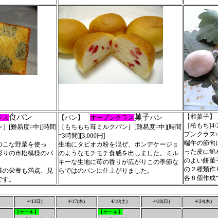
食パン
菓子
【和菓子】
ラス
【パン】
オープンクラス
パン
［柏もち
]
4/
[難易度=中][時間
［もちもち苺ミルクパン］[難易度=中][時間
プンクラス\6,
=3時間][3,000円]
端午の節句
のこな野菜を使っ
生地にタピオカ粉を混ぜ、ポンデケージョ
った皮に餡
彩りの市松模様のパ
のようなモチモチ食感を出しました。ミル
のよい餅菓
キーな生地に苺の香りが広がりこの季節な
の２種類作
菜の栄養も満点、見
らではのパンに仕上がりました。
各８個作成
です。
4/13日)
4/17(木)
4/19(土)
4/20(日)
4/24(木)
【ケーキ】
【ケーキ】