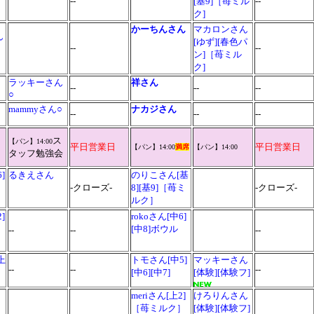
--
[基9]［苺ミル
--
ク]
かーちんさん
マカロンさん
ん
[ゆず][春色パ
--
--
ン]［苺ミル
ク]
ラッキーさん
祥さん
--
--
--
○
mammyさん○
ナカジさん
--
--
--
ス
【パン】
14:00
平日営業日
平日営業日
【パン】
14:00
満席
【パン】
14:00
タッフ勉強会
]
るきえさん
のりこさん[基
-クローズ-
8][基9]［苺ミ
-クローズ-
ルク］
]
rokoさん
[中6]
[中8]ボウル
--
--
--
上
トモさん[中5]
マッキーさん
--
--
--
[中6][中7]
[体験][体験フ]
meriさん[上2]
けろりんさん
［苺ミルク］
[体験][体験フ]
--
--
--