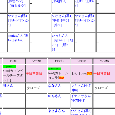
[春色パン]
[中4][中5]
2][研1-3][研4-
--
--
2]
［苺ミルク]
ヤチさん[研4-
シホさん[基1]
ヤチさん[研4-
3][研4-4][[ハ2-
[中4]［中6］
7][研4-8][ハ2-
--
--
3]
5]
［中9］
motiasさん[研
いっちさん
1-6][研1-7]
［研2-6］［研
--
--
--
2-8］［研2-
9］
4/13(日)
4/17(木)
4/19(土)
4/20(日)
4/24(木)
【ケーキ】
【ケーキ】
[カマンベ
14:00
[ガトーシ
平日営業日
平日営業日
14:00
【パン】
14:00
満席
ールチーズタ
ョコラ
]
満席
ルト
]
祥さん
ななさん
マキさん[中5]
-クローズ-
-クローズ-
[中6]
基
のんさん
イナアサさん
--
[中7][中8]
--
まさよさん
ひろさん[基8]
基