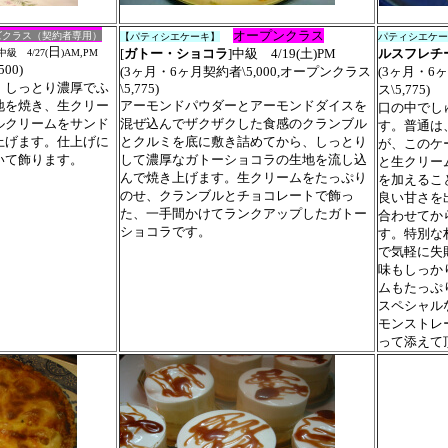
オープンクラス
ズ
クラス
（契約者専用）
【パティシエケーキ】
パティシエケー
日
[
ガトー・ショコラ
]
中級 4/19(
土
)PM
ルスフレチ
級 4/27(
)AM,PM
00
)
(3ヶ月・6ヶ月契約者\5,000,オープンクラス
(3ヶ月・6ヶ
、しっとり濃厚でふ
\5,775)
ス\5,775)
地を焼き、生クリー
アーモンドパウダーとアーモンドダイスを
口の中でし
ルクリームをサンド
混ぜ込んでザクザクした食感のクランブ
ル
す。普通は
上げます。仕上げに
と
クルミを底に敷き詰めてから、しっとり
が、このケ
いて飾ります。
して濃厚なガトーショコラの生地を流し込
と生クリー
んで焼き上げます。生クリームをたっぷり
を加えるこ
のせ、クランブルとチョコレートで飾っ
良い甘さを
た、
一手間かけてランクアップしたガトー
合わせてか
ショコラです。
す。特別な
で気軽に失
味もしっか
ムもたっぷ
スペシャル
モンストレ
って添えて