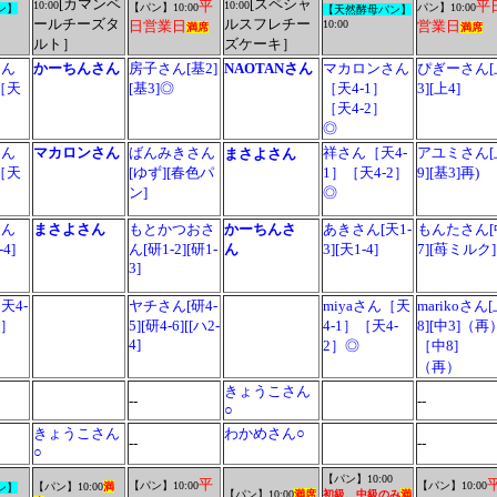
[カマンベ
[スペシャ
平
平
10:00
10:00
【パン】
10:00
パン】
10:00
ン】
【天然酵母パン】
ールチーズタ
ルスフレチー
日営業日
10:00
営業日
満席
満席
ルト］
ズケーキ］
さん
かーちんさん
房子さん[基2]
NAOTANさん
マカロンさん
ぴぎーさん[
［天
[基3]◎
［天4-1］
3][上4]
［天4-2］
◎
さん
マカロンさん
ばんみきさん
祥さん［天4-
アユミさん[
まさよさん
［天
[ゆず][春色パ
1］［天4-2］
9][基3]再)
ン]
◎
さん
まさよさん
もとかつおさ
かーちんさ
あきさん[天1-
もんたさん[
-4]
ん[研1-2][研1-
ん
3][天1-4]
7][苺ミルク]
3]
天4-
ヤチさん[研4-
miyaさん［天
marikoさん
2］
5][研4-6][[ハ2-
4-1］［天4-
8][中3]（再
4]
2］◎
［中8]
（再）
きょうこさん
--
--
○
きょうこさん
わかめさん○
--
--
○
【パン】
10:00
平
【パン】
10:00
【パン】
10:00
【パン】
10:00
満
ン】
【パン】
10:00
満席
初級、中級のみ
満