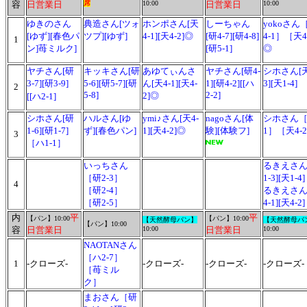
容
日営業日
席
10:00
日営業日
10:00
ゆきのさん
典造さん[ツォ
ホンポさん[天
しーちゃん
yokoさん
[ゆず][春色パ
ツプ][ゆず]
4-1][天4-2]◎
[研4-7][研4-8]
4-1］［天4
1
ン]苺ミルク]
[研5-1]
◎
ヤチさん[研
キッキさん[研
あゆてぃんさ
ヤチさん[研4-
シホさん[天
3-7][研3-9]
5-6][研5-7][研
ん[天4-1][天4-
1][研4-2][[ハ
3][天1-4]
2
5-8]
2-2]
2]◎
[[ハ2-1]
シホさん[研
ハルさん[ゆ
ymi♪さん[天4-
nagoさん[体
シホさん［
1-6][研1-7]
ず][春色パン]
1][天4-2]◎
験][体験フ]
1］［天4-
3
［ハ1-1］
いっちさん
るきえさん
［研2-3］
1-3][天1-4]
4
［研2-4］
るきえさん
［研2-5］
4-1][天4-2]
内
平
平
【パン】
10:00
【パン】
10:00
【天然酵母パン】
【天然酵母パ
【パン】
10:00
容
日営業日
10:00
日営業日
10:00
NAOTANさん
［ハ2-7］
1
-クローズ-
-クローズ-
-クローズ-
-クローズ-
［苺ミル
ク］
まおさん［研