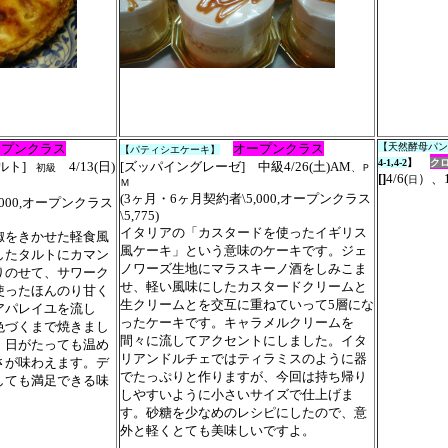
ープンクラス
オープンクラス
【天然酵母パンコー
【パティシエケーキ】
4-1,4-2
】
ク
ルト
]
4/13(日)
[ズッパイングレーゼ] 中級4/26(土)AM
初級
、Ｐ
[]
4/6(
）、1
日
Ｍ
(
3ヶ月・6ヶ月契約者\5,000,オープンクラス
,000,オープンクラス
\5,775
)
イタリアの「カスタードを使ったイギリス
椒をきかせた軽食風
風ケーキ」という意味のケーキです。ジェ
したタルトにカマン
ノワーズ生地にマラスキーノ酒をしみこま
りのせて、サワーク
せ、軽い風味にしたカスタードクリームと
使ったほんのり甘く
生クリームとを交互に重ねていって5層にな
アパレイユを流し
ったケーキです。キャラメルクリームを
色づくまで焼きまし
間々に流してアクセントにしました。イタ
、日がたっても温め
リアンドルチェではティラミスのように器
さが味わえます。デ
でたっぷりと作りますが、今回は持ち帰り
しても満足できる味
しやすいように小さいサイズで仕上げま
す。砂糖を少なめのレシピにしたので、意
外と軽くとても美味しいですよ。