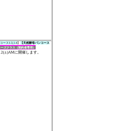
ス1-3,1-4
】
【天然酵母パンコース
ローズ
クラス
（契約者専用）
2(
)
AMに開催します。
土