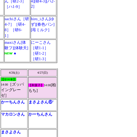
ん［研2-3］
4][研4-3][ハ2-
2]
［ハ1-9］
sachiさん［研
hiro_iさん[ゆ
4-7］［研4-
ず][春色パン]
8］［研6-
[苺ミルク]
1］
maxiさん[体
にーこさん
験フ][体験天]
［研1-1］
●
［研1-2］
［研1-3］
4/26(土)
4/27(日)
【ケーキ】
［ズッパ
[
柏
14:00
【和菓子】
14:00
イングレー
もち]
ゼ］
かーちんさん
まさよさん⑥’
マカロンさん
かーちんさん
まさよさん