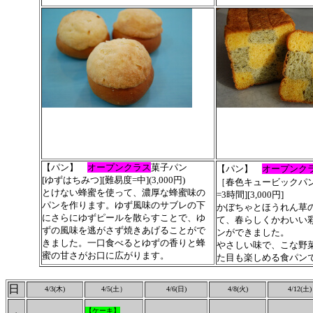
【パン】
オープンクラス
菓子パン
【パン】
オープンク
[ゆずはちみつ
][難易度=中]
(3,000円)
［春色キュービックパン］
とけない蜂蜜を使って、濃厚な蜂蜜味の
=3時間][3,000円]
パンを作ります。ゆず風味のサブレの下
かぼちゃとほうれん草
にさらにゆずピールを散らすことで、ゆ
て、春らしくかわいい
ずの風味を逃がさず焼きあげることがで
ンができました。
きました。一口食べるとゆずの香りと蜂
やさしい味で、こな野
蜜の甘さがお口に広がります。
た目も楽しめる食パン
日
4/3(木)
4/5(土）
4/6(日)
4/8(火)
4/12(土)
【ケーキ】