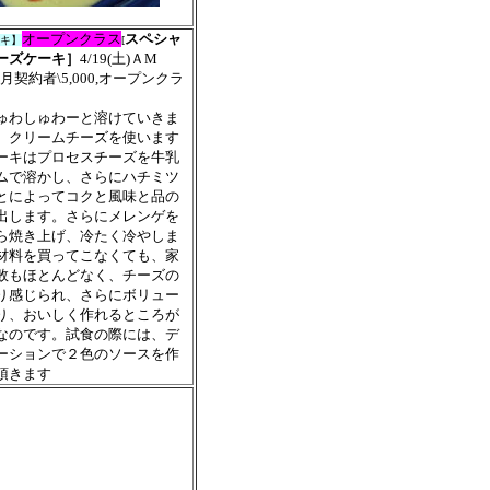
オープンクラス
スペシャ
キ】
[
ーズケーキ］
4/19(
土
)ＡM
月契約者\5,000,オープンクラ
ゅわしゅわーと溶けていきま
、クリームチーズを使います
ーキはプロセスチーズを牛乳
ムで溶かし、さらにハチミツ
とによってコクと風味と品の
出します。さらにメレンゲを
ら焼き上げ、冷たく冷やしま
材料を買ってこなくても、家
敗もほとんどなく、チーズの
り感じられ、さらにボリュー
り、おいしく作れるところが
なのです。試食の際には、デ
ーションで２色のソースを作
頂きます