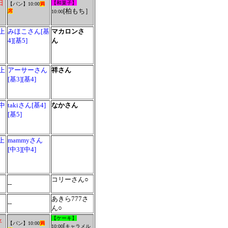
日
【和菓子】
【パン】
10:00
満
[
柏もち］
席
10:00
上
みほこさん[基
マカロンさ
4][基5]
ん
上
アーサーさん
祥さん
[基3][基4]
中
takiさん[基4]
なかさん
[基5]
[上
mammyさん
）
[中3][中4]
コリーさん○
--
あきら777さ
--
ん○
【ケーキ】
平
【パン】
10:00
満
[
10:00
キャラメル