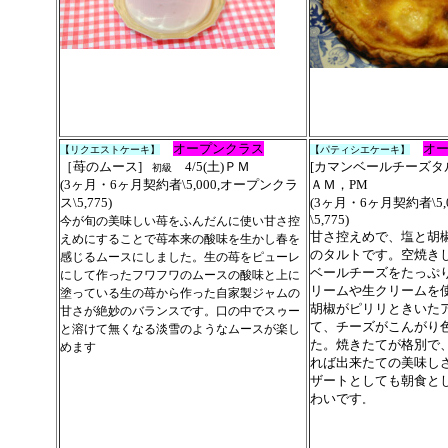
オープンクラス
オ
【リクエストケーキ】
【パティシエケーキ】
［苺のムース
]
4/5(土)
ＰＭ
[カマンベールチーズタ
初級
(3ヶ月・6ヶ月契約者\5,000,オープンクラ
ＡＭ，
PM
ス\5,775)
(3ヶ月・6ヶ月契約者\5
今が旬の美味しい苺をふんだんに使い甘さ控
\5,775)
甘さ控えめで、塩と胡
えめにすることで苺本来の酸味を生かし春を
のタルトです。空焼き
感じるムースにしました。生の苺をピューレ
ベールチーズをたっぷ
にして作ったフワフワのムースの酸味と上に
リームや生クリームを
塗っている生の苺から作った自家製ジャムの
胡椒がピリリときいた
甘さが絶妙のバランスです。口の中でスゥー
て、チーズがこんがり
と溶けて無くなる淡雪のようなムースが楽し
た。焼きたてが格別で
めます
れば出来たての美味し
ザートとしても朝食と
わいです
。