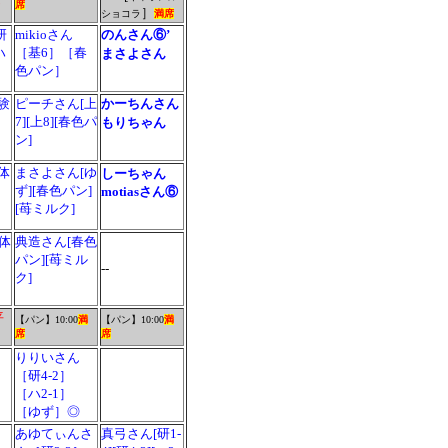
席
］
ショコラ
満席
研
mikioさん
のんさん⑥’
ハ
［基6］［春
まさよさん
色パン］
験
ピーチさん[上
かーちんさん
7][上8][春色パ
もりちゃん
ン]
体
まさよさん[ゆ
しーちゃん
ず][春色パン]
motiasさん⑥
[苺ミルク]
[体
典造さん[春色
パン][苺ミル
--
ク]
平
【パン】
10:00
満
【パン】
10:00
満
席
席
りりいさん
［研4-2］
［ハ2-1］
［ゆず］◎
あゆてぃんさ
真弓さん[研1-