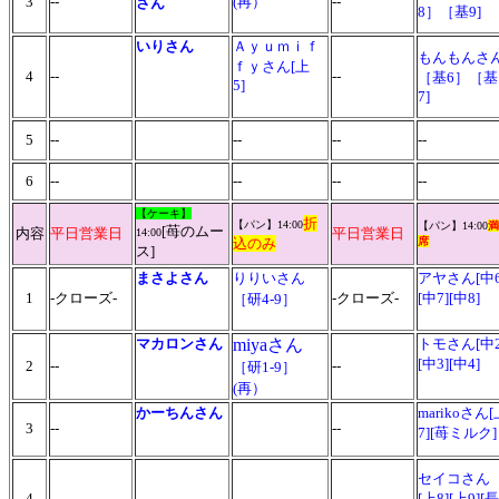
3
--
(再）
--
さん
8］［基9]
いりさん
Ａｙｕｍｉｆ
もんもんさ
ｆｙさん
[上
4
--
--
［基6］［基
5]
7]
5
--
--
--
--
6
--
--
--
--
【ケーキ】
折
【パン】
14:00
【パン】
14:00
満
[苺のムー
内容
平日営業日
平日営業日
14:00
込
のみ
席
ス
]
まさよさん
りりいさん
アヤさん[中6
1
-クローズ-
-クローズ-
[中7][中8]
［研4-9］
マカロンさん
miyaさん
トモさん[中2
[中3][中4]
2
--
--
［研1-9］
(再）
かーちんさん
marikoさん[
3
--
--
7][苺ミルク]
セイコさん
4
--
--
[上8][上9][長