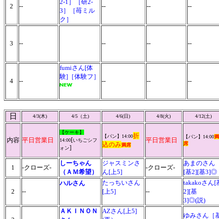
2-1］［研2-
2
--
--
--
--
3］［苺ミル
ク］
3
--
--
--
--
fumiさん[体
験]［体験フ］
4
--
--
--
--
日
4/3(木)
4/5（土)
4/6(日)
4/8(火)
4/12(土)
【ケーキ】
折
【パン】
14:00
【パン】
14:00
満
[
内容
平日営業日
平日営業日
14:00
いちごシフ
込
のみ
席
満席
]
ォン
しーちゃん
ジャスミンさ
あまのさん
1
-クローズ-
-クローズ-
（ＡＭ希望）
ん[上5]
[基2][基3]◎
たっちいさん
takakoさん[
ハルさん
2
--
[上5]
--
2][基
3]◎(説)
ＡＫＩＮＯＮ
AZさん[上5]
ゆみさん［