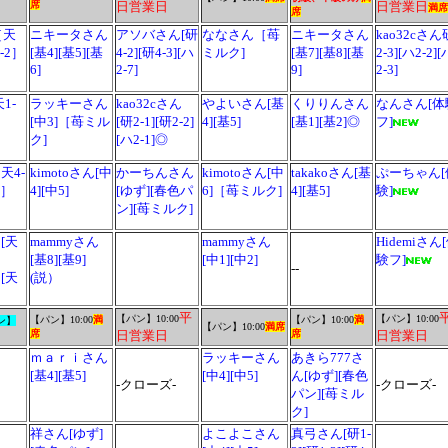
席
日営業日
日営業日
満席
席
［天
ニキータさん
アソバさん[研
ななさん［苺
ニキータさん
kao32cさん
-2］
[基4][基5][基
4-2][研4-3][ハ
ミルク]
[基7][基8][基
2-3][ハ2-2][
6]
2-7]
9]
2-3]
1-
ラッキーさん
kao32cさん
やよいさん[基
くりりんさん
なんさん[体
[中3]［苺ミル
[研2-1][研2-2]
4][基5]
[基1][基2]◎
フ]
ク]
[ハ2-1]◎
天4-
kimotoさん[中
かーちんさん
kimotoさん[中
takakoさん[基
ぷーちゃん[
2］
4][中5]
[ゆず][春色パ
6]［苺ミルク]
4][基5]
験]
ン][苺ミルク]
[天
mammyさん
mammyさん
Hidemiさん
[基8][基9]
[中1][中2]
験フ]
--
[天
(説）
平
【パン】
10:00
【パン】
10:00
【パン】
10:00
満
【パン】
10:00
満
ン】
【パン】
10:00
満席
席
日営業日
席
日営業日
ｍａｒｉさん
ラッキーさん
あきら777さ
[基4][基5]
[中4][中5]
ん[ゆず][春色
-クローズ-
-クローズ-
パン][苺ミル
ク]
祥さん[ゆず]
よこよこさん
真弓さん[研1-