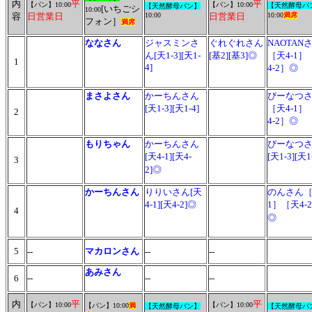
内
平
平
【パン】
10:00
【パン】
10:00
【天然酵母パ
【天然酵母パン】
[いちごシ
10:00
容
日営業日
10:00
日営業日
10:00
満席
フォン］
満席
ななさん
ジャスミンさ
ぐれぐれさん
NAOTAN
ん[天1-3][天1-
[基2][基3]◎
［天4-1］
1
4]
4-2］◎
まさよさん
かーちんさん
ぴーなつ
[天1-3][天1-4]
［天4-1］
2
4-2］◎
もりちゃん
かーちんさん
ぴーなつ
[天4-1][天4-
[天1-3][天1
3
2]◎
かーちんさん
りりいさん[天
のんさん［
4-1][天4-2]◎
1］［天4-
4
◎
5
マカロンさん
--
--
--
あみさん
6
--
--
--
内
平
平
【パン】
10:00
【パン】
10:00
【パン】
10:00
満
【天然酵母パン】
【天然酵母パ