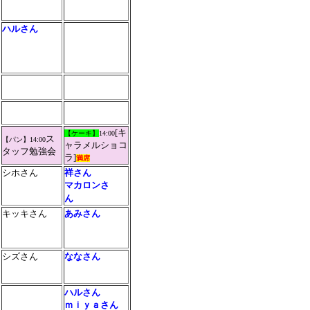
ハルさん
[キ
【ケーキ】
14:00
ス
【パン】
14:00
ャラメルショコ
タッフ勉強会
ラ
]
満席
シホさん
祥さん
マカロンさ
ん
キッキさん
あみさん
シズさん
ななさん
ハルさん
ｍｉｙａさん
--