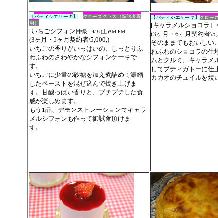
［
パティシエケーキ
】
クローズ
クラス
（契約者専
【パティシエケーキ】
クロー
用）
[キャラメルショコラ
]
中
[いちごシフォン]
中級 4/５(土)
AM.PM
(
3ヶ月・6ヶ月契約者\5,5
(
3ヶ月・6ヶ月契約者\5,000,
)
そのままでもおいしい
いちごの香りがいっぱいの、しっとりふ
わふわのショコラの生
わふわのさわやかなシフォンケーキで
ムとクルミ、キャラメ
す。
してプティガトーに仕
いちごに少量の砂糖を加え煮詰めて濃縮
カカオのチュイルを焼
したペーストを混ぜ込んで焼き上げま
す。甘酸っぱい香りと、プチプチした食
感が楽しめます。
もう1品、デモンストレーションでキャラ
メルシフォンも作って御試食頂けま
す。