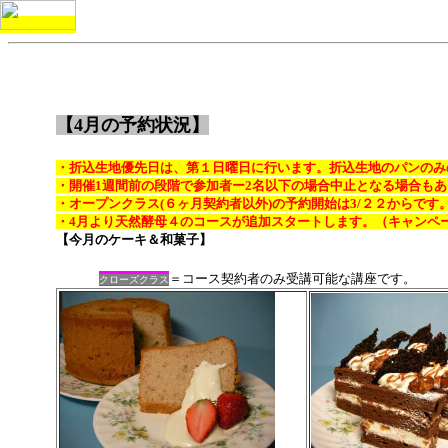
【4月の予約状況】
・折込生地優先日は、第１日曜日に行います。折込生地のパンのみ
・開催1週間前の段階で参加者ー2名以下の場合中止となる場合も
・オープンクラス(６ヶ月契約者以外)の予約開始は3/２２からです
・4月より天然酵母４のコースが追加スタートします。（キャンペ
【今月のケーキ＆和菓子】
＝コース契約者のみ受講可能な講座で
クローズ
クラス