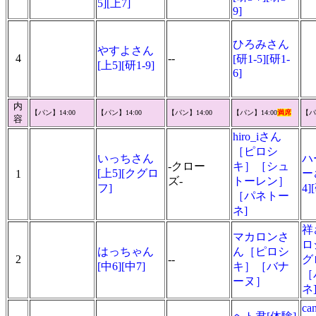
5][上7]
9]
ひろみさん
やすよさん
4
--
[研1-5][研1-
[上5][研1-9]
6]
内
【パン】14:00
【パン】14:00
【パン】14:00
【パン】14:00
満席
【パ
容
hiro_iさん
［ピロシ
いっちさん
ハ
-クロー
キ］［シュ
[上5][クグロ
ー
1
ズ-
トーレン］
フ]
4]
［パネトー
ネ]
祥
マカロンさ
ロ
はっちゃん
ん［ピロシ
2
--
グ
[中6][中7]
キ］［バナ
［
ーヌ］
ネ
ca