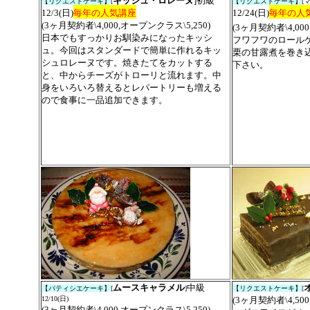
キッシュ・ロレーヌ
]初級
【リクエストケーキ】
[
【リクエストケーキ】
[
12/3(日)
毎年の人気講座
12/24(日)
毎年の人
(3ヶ月契約者\4,000,オープンクラス\5,250)
(3ヶ月契約者\4,00
日本でもすっかりお馴染みになったキッシ
フワフワのロール
ュ。今回はスタンダードで簡単に作れるキッ
栗の甘露煮を巻き
シュロレーヌです。焼きたてをカットする
下さい。
と、中からチーズがトローリと流れます。中
身をいろいろ替えるとレパートリーも増える
ので食事に一品追加できます。
ムースキャラメル
中
級
【
パティシエケーキ
】
[
]
【リクエストケーキ】
[
12/10(
日
)
(3ヶ月契約者\4,5
(3ヶ月契約者\4,000,オープンクラス\5,250)