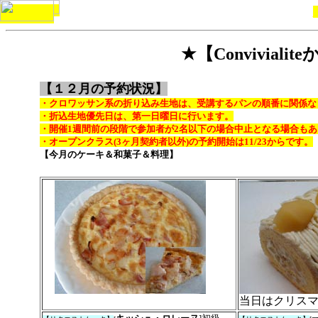
★【Convivial
【１２月の予約状況】
・クロワッサン系の折り込み生地は、受講するパンの順番に関係な
・折込生地優先日は、第一日曜日に行います。
・開催1週間前の段階で参加者が2名以下の場合中止となる場合も
・オープンクラス(3ヶ月契約者以外)
の予約開始は11/23からです。
【今月のケーキ＆和菓子＆料理】
当日はクリス