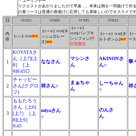
・ユーリンチー
リクエストがあがりましたので早速…。本来は鶏を一羽揚げて作
の葱ソースは普通の唐揚げに応用しても美味しいのでオススメで
日
12/2(土)
12/3(日)
12/7(木)
12/9(土)
【ケーキ】
[キ
【ケーキ】
10:00
[パンプキ
内
[タ
10:00
【ケーキ】
10:00
【ケ
ッシュロレー
【パン】10:00
満席
ンシフォン]
平
容
ルトポンム]
ース
満席
ヌ]
満席
日営業日
KOYATAさ
ん［上7][上
マシンさ
AKINONさ
ななさん
寧
1
8］［上
ん
ん○
9]9:45◎
チャッピー
まぁちゃ
しーちゃん
2
さん[クグロ
祥さん○
祥
ん
○
フ]
ももたろう
さん［上6]
のんさ
miyaさん
3
[上7］［上
ん
○
8][上9］
9:45