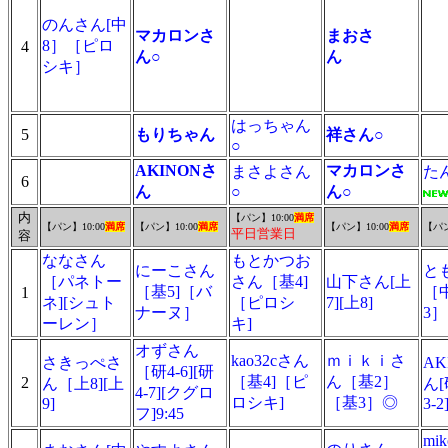
のんさん[中
マカロンさ
まおさ
8］［ピロ
4
ん○
ん
シキ］
はっちゃん
5
もりちゃん
祥さん○
○
AKINONさ
マカロンさ
まさよさん
た
6
ん
○
ん○
内
【パン】10:00
満席
【パン】10:00
満席
【パン】10:00
満席
【パン】10:00
満席
【パン
平日営業日
容
ななさん
もとかつお
にーこさん
と
［パネトー
さん［基4]
山下さん[上
［基5]［バ
［中
1
ネ][シュト
［ピロシ
7][上8]
ナーヌ］
ーレン］
キ]
オずさん
kao32cさん
ｍｉｋｉさ
さきっぺさ
AK
［研4-6][研
［基4]［ピ
ん［基2］
2
ん［上8][上
ん[
4-7][クグロ
ロシキ]
［基3］◎
9]
3-
フ]9:45
mi