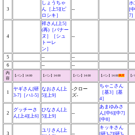
しょうちゃ
ホ
3
ん［上5][ピ
--
[中
ロシキ］
7]
祥さん[上5]
(再)［バナー
4
ヌ］［シュ
--
トーレ
ン］
5
--
--
6
--
--
内
【パン】14:00
【パン】14:00
【パン】14:00
【パン】14:00
満席
【パ
容
ちゃこさん
ヤギさん[研
なおさん[上
-クロー
1
［基3］[基
3-7]［ハ1-5]
5][上9]
ズ-
4］
あまゆみさ
グッチーさ
ひなさん[上
2
--
ん[中6][中7]
ん[上4][上6]
5][上9]
[中8]
キッキさん
ユリさん[上
3
--
[研3-7][研3-