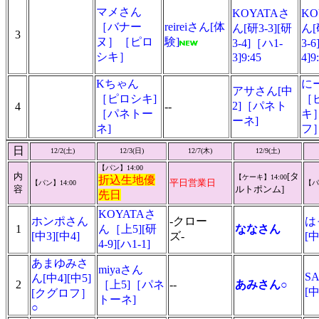
マメさん
KOYATAさ
KO
［バナー
reireiさん[体
ん[研3-3][研
ん[
3
ヌ］［ピロ
験]
3-4]［ハ1-
3-
シキ］
3]9:45
4]
Kちゃん
に
アサさん[中
［ピロシキ]
［
2]［パネト
4
--
［パネトー
キ
ーネ]
ネ]
フ
日
12/2(土)
12/3(日)
12/7(木)
12/9(土)
【パン】14:00
内
[タ
【ケーキ】
14:00
折込生地優
平日営業日
【パン】14:00
【パ
容
ルトポンム]
先日
KOYATAさ
ホンポさん
-クロー
は
1
ん［上5][研
ななさん
[中3][中4]
ズ-
[
4-9][ハ1-1]
あまゆみさ
miyaさん
S
ん[中4][中5]
2
［上5]［パネ
--
あみさん○
[中
[クグロフ］
トーネ]
○