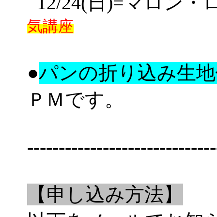
12
/24(日)=マロン
気講座
●
パンの折り込み生地
です。
ＰＭ
------------------------------
【申し込み方法】