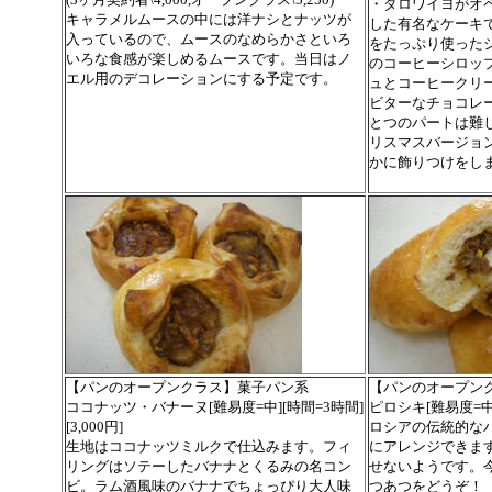
・ダロワイヨがオ
キャラメルムースの中には洋ナシとナッツが
した有名なケーキ
入っているので、ムースのなめらかさといろ
をたっぷり使った
いろな食感が楽しめるムースです。当日はノ
のコーヒーシロッ
エル用のデコレーションにする予定です。
ュとコーヒークリ
ビターなチョコレ
とつのパートは難
リスマスバージョ
かに飾りつけをし
【パンのオープンクラス】菓子パン系
【パンのオープン
ココナッツ・バナーヌ[難易度=中][時間=3時間]
ピロシキ[難易度=中][
[3,000円]
ロシアの伝統的な
生地はココナッツミルクで仕込みます。フィ
にアレンジできま
リングはソテーしたバナナとくるみの名コン
せないようです。
ビ。ラム酒風味のバナナでちょっぴり大人味
つあつをどうぞ！