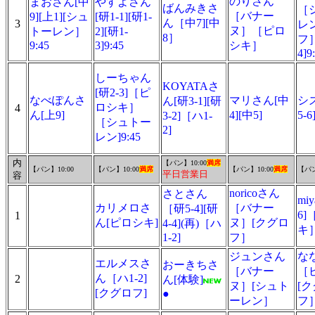
のりさん
まおさん[中
やすよさん
ばんみきさ
［
［バナー
9][上1][シュ
[研1-1][研1-
ん［中7][中
3
レ
ヌ］［ピロ
トーレン］
2][研1-
8］
フ
9:45
3]9:45
シキ］
4]9
しーちゃん
KOYATAさ
[研2-3]［ピ
なべぽんさ
マリさん[中
シ
ん[研3-1][研
ロシキ］
4
ん[上9]
4][中5]
5-
3-2]［ハ1-
［シュトー
2]
レン]9:45
内
【パン】10:00
満席
【パン】10:00
【パン】10:00
満席
【パン】10:00
満席
【パン
平日営業日
容
noricoさん
さとさん
mi
カリメロさ
［バナー
［研5-4][研
6
1
ん[ピロシキ]
ヌ］[クグロ
4-4](再)［ハ
キ
1-2]
フ］
ジュンさん
な
エルメスさ
おーきちさ
［バナー
［
ん［ハ1-2]
2
ん[体験]
ヌ］[シュト
[
[クグロフ]
●
ーレン］
フ