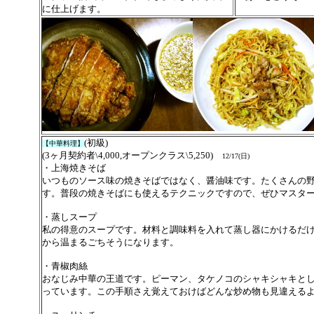
に仕上げます。
(初級
)
【中華料理】
(3ヶ月契約者\4,000,
オープンクラス
\5,250)
12/17(
日
)
・上海焼きそば
いつものソース味の焼きそばではなく、醤油味です。たくさんの
す。普段の焼きそばにも使えるテクニックですので、ぜひマスタ
・蒸しスープ
私の得意のスープです。材料と調味料を入れて蒸し器にかけるだ
から温まるごちそうになります。
・青椒肉絲
おなじみ中華の王道です。ピーマン、タケノコのシャキシャキと
っています。この手順さえ覚えておけばどんな炒め物も見違える