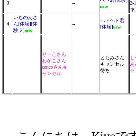
ヘト君[体験]
3
--
2
キ
いちのんさ
ヘトヘト君
4
ん[体験][体
--
[体験]
験フ]
りーこさん
ともみさん
し
わかこさん
キャンセル
あ
cancoさん
キ
待ち
ャ
ャンセル