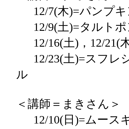
12
/7(
木
)=パンプ
12
/9(土)=
タルトポ
12
/16(土)，
12
/21(
12
/23(土)=
スフレ
ル
＜講師＝まきさん＞
12
/10(
日
)=
ムースキ