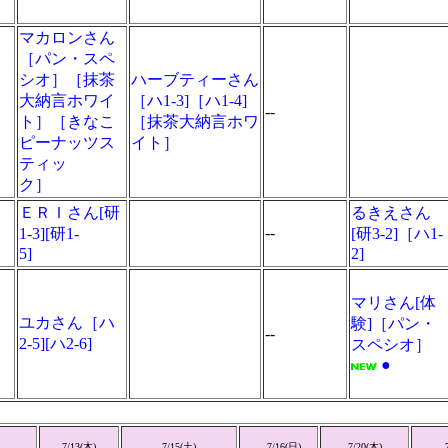
マカロンさん
［パン・スペ
シオ］［抹茶
ハーブティーさん
大納言ホワイ
［ハ1-3]［ハ1-4]
--
ト］［きなこ
［抹茶大納言ホワ
ピーナッツス
イト］
ティッ
ク］
ＥＲＩさん[研
るきえさん
--
1-3][研1-
[研3-2]［ハ1-
5]
2]
マリさん[体
ユカさん［ハ
験]［パン・
--
2-5][ハ2-6]
スペシオ］
●
7/13(
木
)
7/15(
土
)
7/16(
日
)
7/20(
木
)