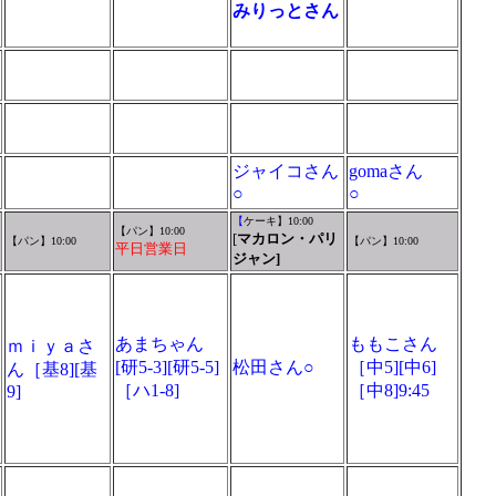
みりっとさん
ジャイコさん
gomaさん
○
○
【
ケーキ】10:00
【パン】10:00
[
マカロン・パリ
【パン】10:00
【パン】10:00
平日営業日
ジャン
]
あまちゃん
ももこさん
ｍｉｙａさ
[研5-3][研5-5]
松田さん○
［中5][中6]
ん［基8][基
［ハ1-8]
［中8]9:45
9]