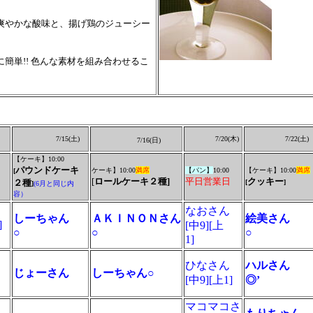
爽やかな酸味と、揚げ鶏のジューシー
単!! 色んな素材を組み合わせるこ
7/
15(土
)
7/
20(木
)
7/
22
(
土
)
7/16(
日
)
【ケーキ】10:00
パウンドケーキ
ケーキ】10:00
満席
【
パン】
10:00
【ケーキ】10:00
満席
[
[
ロールケーキ２種
]
平日営業日
クッキー
２種
[
]
]
(6月と同じ内
容）
なおさん
しーちゃん
ＡＫＩＮＯＮさん
絵美さん
]
[中9][上
○
○
○
1]
ひなさん
ハルさん
じょーさん
しーちゃん○
[中9][上1]
◎’
マコマコさ