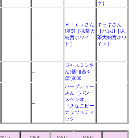
ク］
Ｈｉｒｏさん
キッキさん
[基5]［抹茶大
［ハ1-1]［抹
--
納言ホワイ
茶大納言ホワ
ト］
イト］
ジャスミンさ
--
ん[基2][基3]
(説)9:30
ハーブティー
さん［パン・
スペシオ］
--
［きなこピー
ナッツスティ
ック］
7/22(
土
)
7/23(
日
)
7/27(
木
)
7/29(
土
)