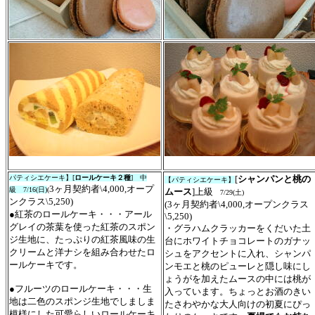
パティシエケーキ】
[
ロールケーキ２種
]
中
[
シャンパンと桃の
【
パティシエケーキ
】
3ヶ月契約者\4,000,オープ
級 7/16(
日
)
(
ムース
]
上
級
7/
29(
土
)
ンクラス\5,250)
(3ヶ月契約者\4,000,オープンクラス
●紅茶のロールケーキ・・・アール
\5,250)
グレイの茶葉を使った紅茶のスポン
・グラハムクラッカーをくだいた土
ジ生地に、たっぷりの紅茶風味の生
台にホワイトチョコレートのガナッ
クリームと洋ナシを組み合わせたロ
シュをアクセントに入れ、シャンパ
ールケーキです。
ンモエと桃のピューレと隠し味にし
ょうがを加えたムースの中には桃が
●フルーツのロールケーキ・・・生
入っています。ちょっとお酒のきい
地は二色のスポンジ生地でしましま
たさわやかな大人向けの初夏にぴっ
模様にした可愛らしいロールケーキ