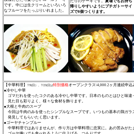
たりのケーキです。
夏場でもお持ち
です。中には生クリームといろいろ
帰りしやすいようにプチガトーサイ
なフルーツをたっぷりいれました。
ズで8個つくります。
【中華料理】
特別価格
オープンクラス\4,000.2ヶ月連続申込み￥
7/9(日）、7/
23(
日
),
(
●冷やし中華
ゴマだれを使ったコクのある冷やし中華です。日本のものとはひと味違
見た目も彩りよく、様々な食材を飾ります。
●大根と牛肉のスープ
今回は牛肉のみを使ったシンプルなスープです。いつもの基本の鶏ガラ
発見してもらいたく思います。
●ゴーヤチャンプルー
中華料理ではありませんが、作り方は中華料理に忠実に。あの苦みがた
ゴーヤ嫌いでも食べれるように仕上げる…つもりです。