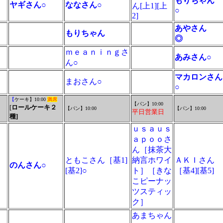
もりちゃん
ヤギさん○
ななさん○
ん[上1][上
○
2]
あやさん
もりちゃん
◎
ｍｅａｎｉｎｇさ
あみさん○
ん○
マカロンさん
まおさん○
○
【
ケーキ】10:00
満席
【パン】10:00
[
ロールケーキ２
【パン】10:00
【パン】10:00
平日営業日
種
]
ｕｓａｕｓ
ａｐｏｏさ
ん［抹茶大
ともこさん［基1]
納言ホワイ
ＡＫＩさん
のんさん○
[基2]○
ト］［きな
［基4][基5]
こピーナッ
ツスティッ
ク］
あまちゃん