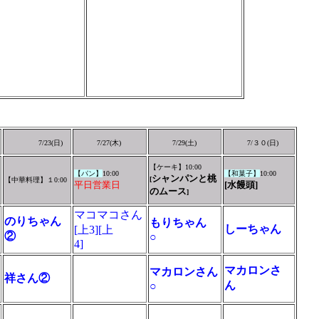
7/
23
(
日
)
7/
27
(
木
)
7/
29
(
土
)
7/
３０
(
日
)
【ケーキ】10:00
【
パン】
10:00
【和菓子】
10:00
シャンパンと桃
[
【中華料理】１0:00
平日営業日
[水饅頭]
のムース
]
マコマコさん
のりちゃん
もりちゃん
しーちゃん
[上3][上
②
○
4]
マカロンさ
マカロンさん
祥さん②
ん
○