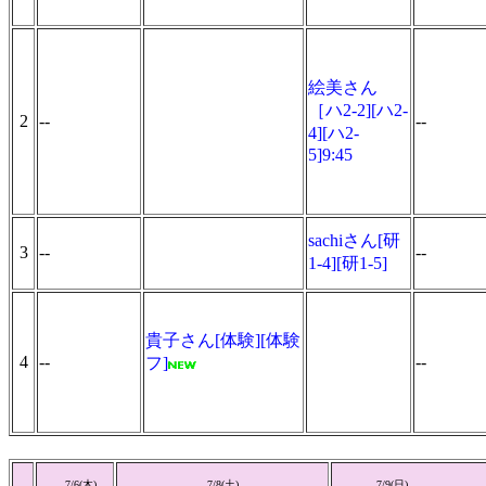
絵美さん
［ハ2-2][ハ2-
2
--
--
4][ハ2-
5]9:45
sachiさん[研
3
--
--
1-4][研1-5]
貴子さん[体験][体験
4
--
--
フ]
7/6(
木
)
7/8(
土
)
7/9(
日
)