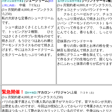
[
シュークリーム
]
[
パウンドケーキ2種
]
パティシエケーキ】
(6月
【パティシエケーキ】
中級 7/15(
)
(3ヶ月契約者\4,000,オープンクラス\5,
と同じ内容）
土
(
3ヶ月契約者\4,000,オープンクラス
①チョコとナッツのパウンドケーキ
\5,250)
クルミとヘーゼルナッツ、チョコ
私の大好きな定番のシュークリーム
もたっぷり混ぜ込んで焼き上げたパ
です。
ジパン（アーモンドのペースト）を
シュー皮はさくさくとしたタイプ
えていって作るタイプで、 ラム酒
で、トッピングが２種類、 ひと
じんでくると、香りも良く、しっと
つはさくさくのサブレ生地をのせて
す。
焼き上げ、もうひとつはあられ糖と
②抹茶のパウンドケーキ
アーモンドスライスをのせて焼き上
香りの良い抹茶とお米の粉を使っ
げます。中にはカスタードクリーム
納言も混ぜ込んで焼き上げます。
。
と生クリームをたっぷりつめます
全卵にグラニュー糖を加えてしっか
ル
て作るタイプの生地なので、固くな
きにふわっと抹茶の香りが広が
ョ
ク
緊急開催！
マカロン・パリジャン
上級
【ケーキ】
[
]
７/２９（土)
(3ヶ月契約者\4,000,オープンクラス\5,250)
パリのお菓子屋さんで1番人気のお菓子がマカロンです。皆マカロンが大好
は歴史も古いのですが、今回は20世紀に入ってからパリで考案されたマカ
表面はつるっとして艶がありカリッとしているのですが、中身はねっとり