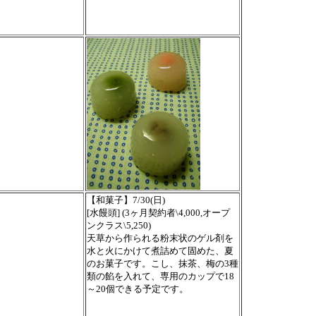
【和菓子】7/30(日)
[水饅頭]
(3ヶ月契約者\4,000,オープ
ンクラス\5,250)
天草から作られる粉末状のゲル剤を
水と火にかけて煮詰めて固めた、夏
のお菓子です。こし、抹茶、梅の3種
類の餡を入れて、専用のカップで18
～20個できる予定です。