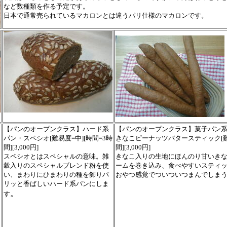
など数種類を作る予定です。
日本で通常売られているマカロンとは違うパリ仕様のマカロンです。
【パンのオープンクラス】ハード系
【パンのオープンクラス】菓子パン
パン・スペシオ[難易度=中][時間=3時
きなこピーナッツバタースティック[難
間][3,000円]
間][3,000円]
スペシオとはスペシャルの意味。雑
きなこ入りの生地にほんのり甘いき
穀入りのスペシャルブレンド粉を使
ームを巻き込み、食べやすいスティ
い、まわりにひまわりの種を飾りパ
おやつ感覚でついついつまんでしま
リッと香ばしいハード系パンにしま
。
す