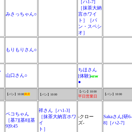
［ハ1-7]
［抹茶大納
みさっちゃん○
言ホワイ
ト］［パ
ン・スペシ
オ］
もりもりさん○
ん
ちほさん
山口さん○
[体験]
●
【パン】10:00
【パン】10:00
満席
【パン】10:00
【パン】10:00
平日営業日
祥さん［ハ1-3]
ペコちゃん
［抹茶大納言ホワ
-クロー
Sakaさん[研6-
［基7][基8][基
イ
ズ-
8]［ハ2-7]
9]9:45
ト］