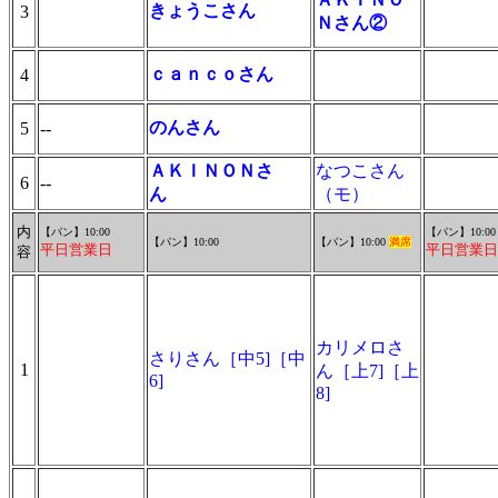
きょうこさん
3
Ｎさん②
ｃａｎｃｏさん
4
のんさん
5
--
ＡＫＩＮＯＮさ
なつこさん
6
--
ん
（モ）
内
【パン】10:00
【パン】10:00
【パン】10:00
【パン】10:00
満席
平日営業日
平日営業日
容
カリメロさ
さりさん［中5]［中
1
ん［上7]［上
6]
8]