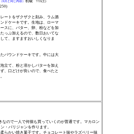
初級
（6月と同じ内容）
7/15(
土
)
250
)
レートをザクザクと刻み、ラム酒
ウンドケーキです。生地は、ローマ
ベースに、バター、卵、粉などを加
もたっぷ加えるので、数日おいてな
りして、ますますおいしくなりま
たパウンドケーキです。中には大
り泡立て、粉と溶かしバターを加え
らず、口どけが良いので、食べたと
ります。
きなので一人で何個も買っていくのが普通です。マカロン
ロン・パリジャンを作ります。
と柔らかい焼き菓子です。チョコレート味やラズベリー味