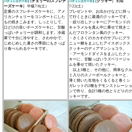
[
チェリーのスフレチ
[
クッキー
]
初級
パティシエケーキ】
パティシエケーキ】
ーズケーキ
]
中級7/8(土）
7/22(土）
定番のスフレチーズケーキに、アメ
プレゼントや、お出かけなどに持っ
リカンチェリーをコンポートにした
て行くときに最適のクッキーです。
もの焼きこみます。しっとりして、
・絞り出しクッキーにアーモンドの
口どけの良いチーズケーキに、甘酸
キャラメルを真ん中に乗せて焼きこ
っぱいチェリーが調和します。冷蔵
んだフロランタン風のクッキー。
庫で十分に冷やすと、さわやかで、
・さくさくのカカオのサブレにグラ
じめじめした暑さの季節にもさっぱ
ニュー糖をまぶしたアイスボックス
り食べられるケーキです。
クッキーのディアマンショコラ。
・アーモンドダイスをまぶしたクッ
キーに、甘酸っぱいラズベリージャ
ムを乗せて焼いたクッキー。
以上3種と、その他に、簡単なク
ミ入りのスノーボールクッキーと、
薄く焼いた生地をくるくると巻くシ
ガレットの2種をデモンストレーシ
ンで作り、合計5種の色とりどりの
ッキーです。