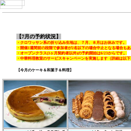
【7月の予約状況】
・クロワッサン系の折り込み生地は、７月、８月はお休みです。
・開催1週間前の段階で参加者が2名以下の場合中止となる場合も
・オープンクラス(3ヶ月契約者以外)
の予約開始は6/23からです。
・中華料理教室のサービスキャンペーンを実施します（詳細は以下
【今月のケーキ＆和菓子＆料理】