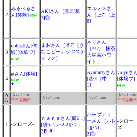
みるべるさ
エルメスさ
AKIさん［基2][基
2
ん[体験]
ん［上7]［上
3]◎
8]
さりさん
まおさん［基7]［き
nobuさん[体
［中7]［抹茶
なこピーナッツステ
3
験][体験フ]
大納言ホワ
ィック］
イト］
Ayumiffyさん
yu-yuさ
atさん[体験]
4
[基9]［中
[体験フ]
●
1]
内
【パン】10:00
【パン】10:00
【パン】10:00
【パン】10:00
平日営業日
平日営業日
容
ハーブティ
ｎａｎａさん[研6-1]
ーさん［ハ1-
-クロー
-クローズ-
1
[研6-2][ハ2-2][ハ2-
1][ハ1-
ズ-
3]9:30
2]◎