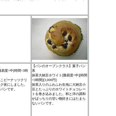
系
【パンのオープンクラス】菓子パン
易度=中[時間=3時
系
抹茶大納言ホワイト[難易度=中][時間
なこピーナッツクリ
=3時間][3,000円]
ック状にしました。
抹茶入りのふわふわ生地に大納言小
うパンです。
豆とたっぷりのホワイトチョコレー
トを巻き込みました。和と洋の調和
がばっちりの甘い物好きにはたまら
ないパンです。