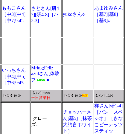
ももこさん
あまゆみさん
さとさん[研4-
［中3][中4]
yukoさん○
［基7][基8]
7][研4-8]［ハ
［中7]9:45
2-3]
［基9]○
Mring;Feliz
いっちさん
azulさん[体験
［中4][中5]
フ]
●
［中6]9:45
【パン】10:00
【パン】10:00
【パン】10:00
満席
【パン】10:00
平日営業日
祥さん[研1-4]
チョッパーさ
［パン・スペ
-クロー
ん[基5]［抹茶
シオ］［きな
ズ-
大納言ホワイ
こピーナッツ
ト］
スティッ