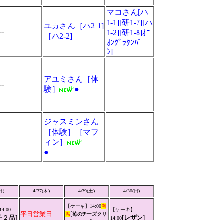
マコさん[ハ
1-1][研1-7][ハ
ユカさん［ハ2-1]
--
1-2][研1-8]ｵﾆ
［ハ2-2]
ｵﾝｸﾞﾗﾀﾝﾊﾟ
ﾝ]
アユミさん［体
--
験］
●
ジャスミンさん
［体験］［マフ
--
ィン］
●
日)
4/27(木)
4/29(土)
4/30(日)
【ケーキ】14:00
満
14:00
【ケーキ】
[
平日営業日
席
苺のチーズクリ
子２品]
[
レザン
]
14:00