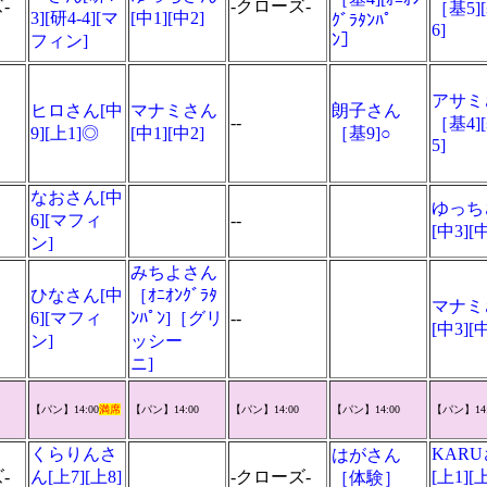
-
-クローズ-
［基5]
3][研4-4][マ
[中1][中2]
ｸﾞﾗﾀﾝﾊﾟ
6]
ﾝ］
フィン]
アサミ
ヒロさん[中
マナミさん
朗子さん
--
［基4]
9][上1]◎
[中1][中2]
［基9]○
5]
なおさん[中
ゆっち
6][マフィ
--
[中3]
ン]
みちよさん
ひなさん[中
［ｵﾆｵﾝｸﾞﾗﾀ
マナミ
6][マフィ
ﾝﾊﾟﾝ]［グリ
--
[中3]
ン]
ッシー
ニ]
【パン】14:00
満席
【パン】14:00
【パン】14:00
【パン】14:00
【パン】14:
くらりんさ
KAR
はがさん
-
ん[上7][上8]
-クローズ-
[上1][上
［体験］