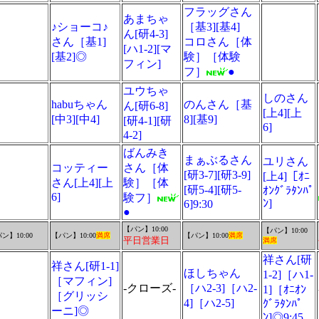
フラッグさん
あまちゃ
♪ショーコ♪
［基3][基4]
ん[研4-3]
さん［基1]
コロさん［体
[ハ1-2][マ
[基2]◎
験］［体験
フィン]
フ］
●
ユウちゃ
しのさん
habuちゃん
のんさん［基
ん[研6-8]
[上4][上
[中3][中4]
8][基9]
[研4-1][研
6]
4-2]
ばんみき
まぁぶるさん
ユリさん
コッティー
さん［体
[研3-7][研3-9]
[上4]［ｵﾆ
さん[上4][上
験］［体
[研5-4][研5-
ｵﾝｸﾞﾗﾀﾝﾊﾟ
6]
験フ］
ﾝ]
6]9:30
●
【パン】10:00
【パン】10:00
ン】10:00
【パン】10:00
満席
【パン】10:00
満席
平日営業日
満席
祥さん[研
祥さん[研1-1]
ほしちゃん
1-2]［ハ1-
［マフィン]
-クローズ-
［ハ2-3]［ハ2-
1]［ｵﾆｵﾝ
［グリッシ
4]［ハ2-5]
ｸﾞﾗﾀﾝﾊﾟ
ーニ]◎
ﾝ]◎9:45