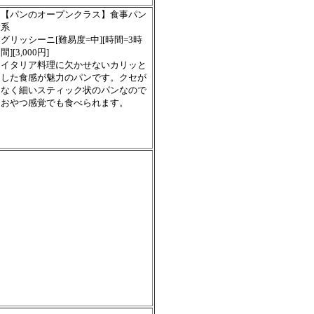
【パンのオープンクラス】食事パン
系
グリッシーニ[難易度=中][時間=3時
間][3,000円]
イタリア料理に欠かせないカリッと
した食感が魅力のパンです。クセが
なく細いスティック状のパンなので
おやつ感覚でも食べられます。