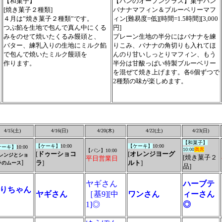
【和菓子】
【パンのオープンクラス】菓子パン
[焼き菓子２種類]
バナナマフィン＆ブルーベリーマフ
４月は”焼き菓子２種類”です。
ィン[難易度=低][時間=1.5時間][3,000
つぶ餡を生地で包んで真ん中にくる
円]
ン
みをのせて焼いたくるみ饅頭と、
プレーン生地の半分にはバナナを練
バター、練乳入りの生地にミルク餡
りこみ、バナナの角切りも入れてほ
で包んで焼いたミルク饅頭を
んのり甘いしっとりマフィン、もう
作ります。
半分は甘酸っぱい特製ブルーベリー
を混ぜて焼き上げます。各6個ずつで
2種類の味が楽しめます。
4/15(土)
4/16(日)
4/20(木)
4/22(土)
4/23(日)
【和菓子】
【ケーキ】
10:00
【ケーキ】
10:00
ケーキ】
10:00
10:00
満席
【パン】10:00
[
ドゥーショコ
[
オレンジヨーグ
レンジとショ
[焼き菓子２
平日営業日
]
ラ
]
ルト
]
ラのムース
品]
ヤギさん
ハーブテ
りちゃん
ヤギさん
［基9][中
ワンさん
ィーさん
○
1]◎
◎