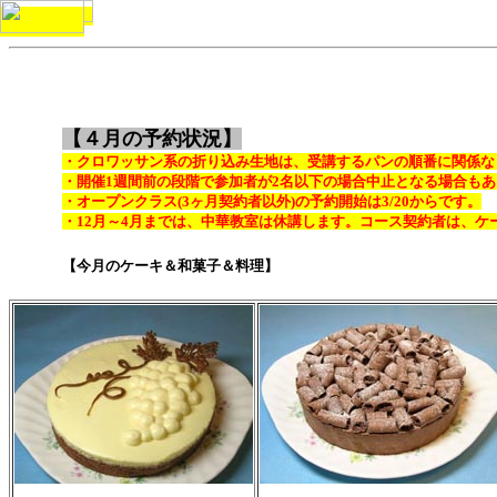
【４月の予約状況】
・クロワッサン系の折り込み生地は、受講するパンの順番に関係な
・開催1週間前の段階で参加者が2名以下の場合中止となる場合も
・オープンクラス(3ヶ月契約者以外)
の予約開始は3/20からです。
・12月～4月までは、中華教室は休講します。コース契約者は、ケ
【今月のケーキ＆和菓子＆料理】