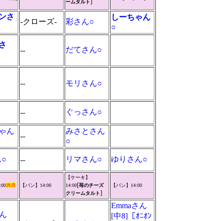
]
ームタルト
ンさ
しーちゃん
-クローズ-
彩さん○
○
さ
だてさん○
--
--
モリさん○
ぐっさん○
--
ゃん
みさとさん
--
○
ん○
リマさん○
ゆりさん○
--
【ケーキ】
[
00
満席
【パン】14:00
14:00
苺のチーズ
【パン】14:00
]
クリームタルト
Emmaさん
さん
[中8]［ｵﾆｵﾝ