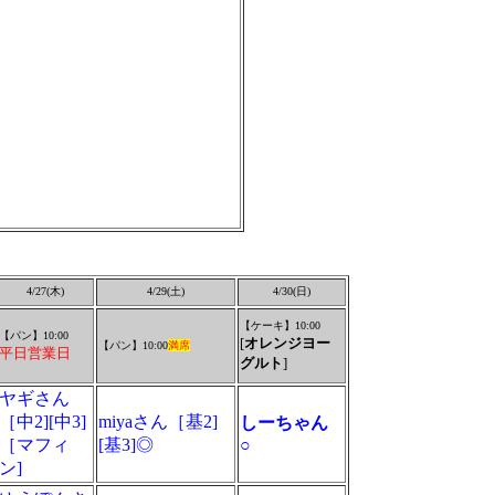
4/27(木)
4/29(土)
4/30(日)
【ケーキ】10:00
【パン】10:00
[
オレンジヨー
【パン】10:00
満席
平日営業日
グルト
]
ヤギさん
［中2][中3]
miyaさん［基2]
しーちゃん
［マフィ
[基3]◎
○
ン]