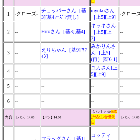
日
チョッパーさん［基
myukoさん
-クローズ-
-クローズ
1
3][基4ﾚｰｽﾞﾝ無し]
［上5][上9]
キッキさん
Hiroさん［基3][基4]
2
--
--
［上5][上
7]
みかりんさ
えりちゃん［基9][ﾏﾌ
3
--
ん［上5]
--
ｨﾝ]
(再）[研6-1]
ユカさん[上
4
--
--
5][上9]
5
--
--
--
--
6
--
--
--
--
【パン】14:00
満席
折込生地優先
内容
【パン】14:00
【パン】14:00
【パン】14:00
日
コッティー
フラッグさん［基1]