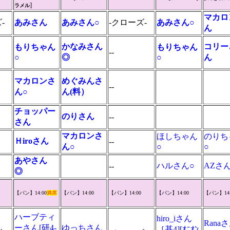
]
ラメル
マカロ
-
あみさん
あみさん○
-クローズ-
あみさん○
ん
かなみさん
コリー
もりちゃん
もりちゃん
--
○
◎
○
ん
マカロンさ
めぐみんさ
--
ん○
ん(料）
チョッパー
のりさん
--
さん
マカロンさ
ほしちゃん
のりち
Ｈiroさん
--
ん○
○
○
あやさん
ハルさん○
AZさ
--
◎
【パン】14:00
満席
【パン】14:00
【パン】14:00
【パン】14:00
【パン】14:
ハーブティ
hiro_iさん
Rana
ーさん[研4-
ゆっちさん
［基4][ｵﾆｵﾝ