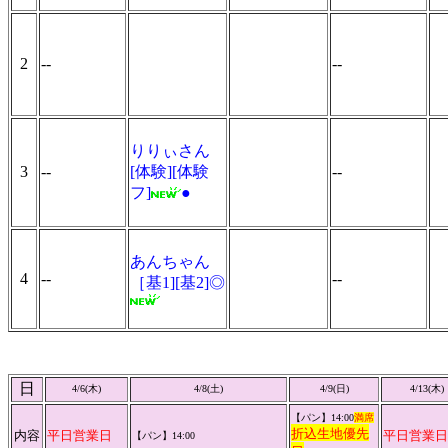
2
--
--
りりぃさん
3
--
[体験][体験
--
フ]
●
あんちゃん
4
--
--
［基1][基2]◎
日
4/6(
木
)
4/8(
土
)
4/9(
日
)
4/13(木)
【パン】14:00
満席
折込生地優先
内容
平日営業日
平日営業日
【パン】14:00