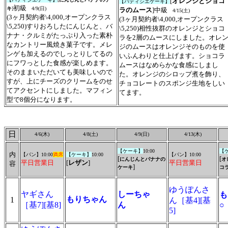
[
オレンジとショコ
【
パティシエケーキ
】
初
級
キ
]
4/9(
日
)
ラのムース
]
中
級
4/
15(
土
)
(3ヶ月契約者\4,000,オープンクラス
(3ヶ月契約者\4,000,オープンクラス
\5,250)
すりおろしたにんじんと、バ
\5,250)
相性抜群のオレンジとショコ
ナナ・クルミがたっぷり入った素朴
ラを2層のムースにしました。オレ
なカントリー風焼き菓子です。メレ
ジのムースはオレンジそのものを使
ンゲも加えるのでしっとりしてるの
いふんわりと仕上げます。ショコラ
にフワっとした食感が楽しめます。
ムースはなめらかな食感にしまし
そのままいただいても美味しいので
た。オレンジのシロップ煮を飾り、
すが、上にチーズのクリームをのせ
チョコレートのスポンジ生地をしい
てアクセントにしました。マフィン
てます。
型で8個分になります。
日
4/6(
木
)
4/8(土)
4/9(日)
4/13(木)
【ケーキ】
10:00
【
内
【パン】10:00
満席
【ケーキ】
10:00
【パン】10:00
[
[
にんじんとバナナの
オ
平日営業日
[
レザン
]
平日営業日
容
]
ケーキ
コ
ゆうぽんさ
ヤギさん
しーちゃ
も
もりちゃん
1
ん［基4][基
［基7][基8]
ん
5]