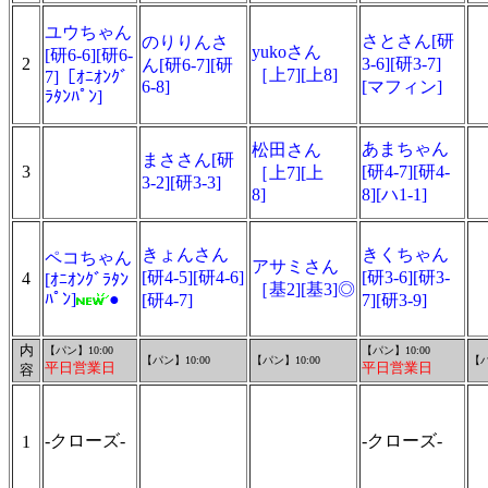
ユウちゃん
さとさん[研
のりりんさ
yukoさん
[研6-6][研6-
2
3-6][研3-7]
ん[研6-7][研
［上7][上8]
7]［ｵﾆｵﾝｸﾞ
6-8]
[マフィン]
ﾗﾀﾝﾊﾟﾝ]
あまちゃん
松田さん
まささん[研
3
[研4-7][研4-
［上7][上
3-2][研3-3]
8]
8][ハ1-1]
きょんさん
きくちゃん
ペコちゃん
アサミさん
[研4-5][研4-6]
[研3-6][研3-
4
[ｵﾆｵﾝｸﾞﾗﾀﾝ
［基2][基3]◎
ﾊﾟﾝ]
●
[研4-7]
7][研3-9]
内
【パン】10:00
【パン】10:00
【パン】10:00
【パン】10:00
【パ
平日営業日
平日営業日
容
-クローズ-
-クローズ-
1