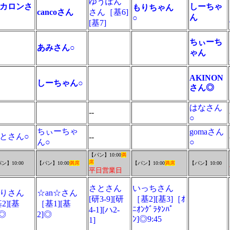
ゆうぽん
カロンさ
しーちゃ
もりちゃん
cancoさん
さん［基6]
ん
ん
○
[基7]
ちぃーち
あみさん○
ゃん
AKINON
しーちゃん○
さん◎
はなさん
--
○
ちぃーちゃ
gomaさん
とさん○
--
ん○
○
【パン】10:00
満
席
ン】10:00
【パン】10:00
満席
【パン】10:00
満席
【パン】10:00
平日営業日
さとさん
いっちさん
りさん
☆an☆さん
[研3-9][研
［基2][基3]［ｵ
基2][基
［基1][基
ﾆｵﾝｸﾞﾗﾀﾝﾊﾟ
4-1][ハ2-
]◎
2]◎
ﾝ]◎9:45
1]