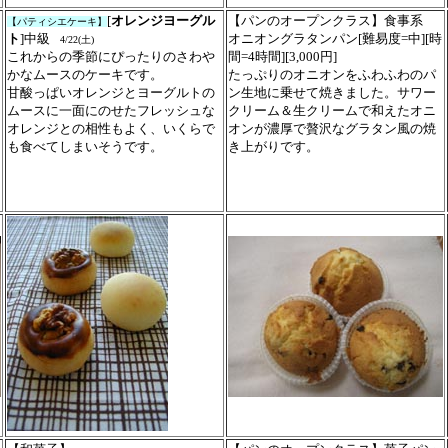
[
オレンジヨーグル
【パンのオープンクラス】食事系
【パティシエケーキ】
ト
]
中
級
オニオングラタンパン[難易度=中][時
4/22(土
)
これからの季節にぴったりのさわや
間=4時間][3,000円]
ョ
かなムースのケーキです。
たっぷりのオニオンをふわふわのパ
甘酸っぱいオレンジとヨーグルトの
ン生地に乗せて焼きました。サワー
ムースに一面にのせたフレッシュな
クリーム＆生クリームで和えたオニ
オレンジとの相性もよく、いくらで
オンが濃厚で贅沢なグラタン風の焼
も食べてしまいそうです。
き上がりです。
し