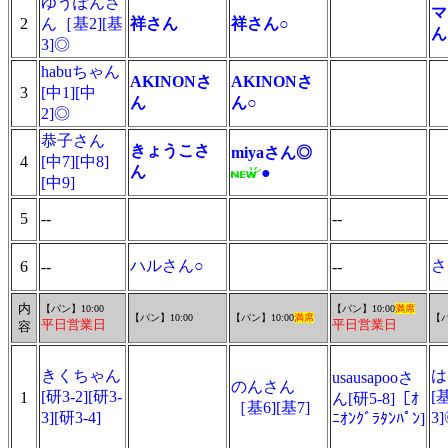
ゆうぽんさ
マ
2
ん［基2][基
祥さん
祥さん○
3]◎
habuちゃん
AKINONさ
AKINONさ
3
[中1][中
ん
ん○
2]◎
恭子さん
きょうこさ
miyaさん◎
4
[中7][中8]
ん
●
[中9]
5
--
--
ハルさん○
さ
6
--
--
内
【パン】10:00
【パン】10:00
満席
【パン】10:00
【パン】10:00
満席
【パ
平日営業日
平日営業日
容
きくちゃん
は
usausapooさ
のんさん
[研3-2][研3-
[
1
ん[研5-8]［ｵ
［基6][基7]
3][研3-4]
3
ﾆｵﾝｸﾞﾗﾀﾝﾊﾟﾝ]