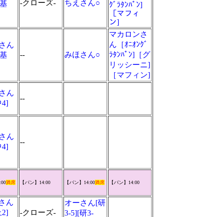
-クローズ-
ちえさん○
[基
ｸﾞﾗﾀﾝﾊﾟﾝ]
［マフィ
ン]
マカロンさ
ん［ｵﾆｵﾝｸﾞ
さん
--
みほさん○
ﾗﾀﾝﾊﾟﾝ]［グ
[基
リッシーニ]
［マフィン]
さん
--
[中4]
さん
--
[中4]
00
満席
【パン】14:00
【パン】14:00
満席
【パン】14:00
Uさん
オーさん[研
2]
-クローズ-
3-5][研3-