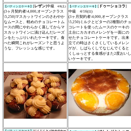
[
レザン
]
中級
[
ドゥーショコラ
]
【パティシエケーキ】
4/8(
土
)
【パティシエケーキ】
(3ヶ月契約者\4,000,オープンクラス
中級 4/16(
)
日
\5,
250
)
マスカットワインのさわやか
(3ヶ月契約者\4,000,オープンクラス
なムースと、軽めのチョコレートム
\5,250)
ミルクとビターの2種類のチ
ースの間にやわらかく蒸してからマ
コレートを使ったムースのケーキの
スカットワインに漬け込んだレーズ
土台にカカオのメレンゲを一面にの
ンをたっぷりいれたケーキです。食
せたチョコレートケーキです。出来
べた瞬間これがレーズン？と思うよ
立ての時はさくさくしているメレン
うな、フレッシュな感じです。
ゲが、しばらくしてなじんでくると
くしゅっとする食感がまた2度おい
いケーキです。
【
パティシエ
ケーキ】
[
にんじんとバナナのケー