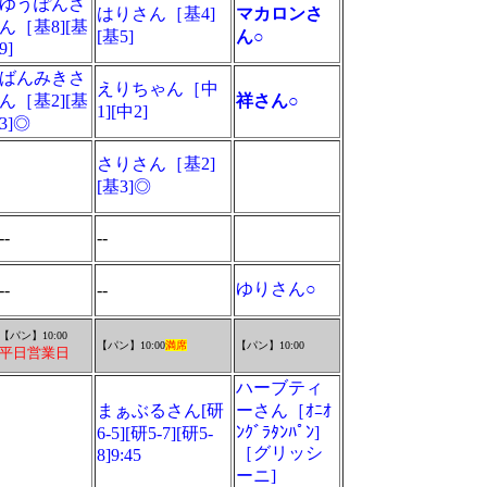
ゆうぽんさ
はりさん［基4]
マカロンさ
ん［基8][基
[基5]
ん○
9]
ばんみきさ
えりちゃん［中
ん［基2][基
祥さん○
1][中2]
3]◎
さりさん［基2]
[基3]◎
--
--
ゆりさん○
--
--
【パン】10:00
【パン】10:00
満席
【パン】10:00
平日営業日
ハーブティ
まぁぶるさん[研
ーさん［ｵﾆｵ
ﾝｸﾞﾗﾀﾝﾊﾟﾝ]
6-5][研5-7][研5-
［グリッシ
8]9:45
ーニ]