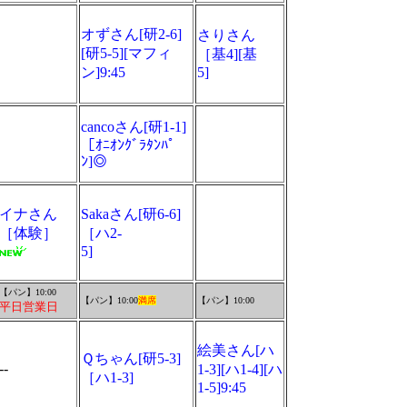
オずさん[研2-6]
さりさん
[研5-5][マフィ
［基4][基
ン]9:45
5]
cancoさん[研1-1]
［ｵﾆｵﾝｸﾞﾗﾀﾝﾊﾟ
ﾝ]◎
イナさん
Sakaさん[研6-6]
［体験］
［ハ2-
5]
【パン】10:00
【パン】10:00
満席
【パン】10:00
平日営業日
絵美さん[ハ
Ｑちゃん[研5-3]
--
1-3][ハ1-4][ハ
［ハ1-3]
1-5]9:45