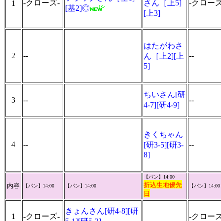
-クローズ-
さん［上5]
-クローズ
1
[基2]◎
[上3]
はたがわさ
2
--
--
ん［上2][上
5]
ちいさん[研
3
--
--
4-7][研4-9]
きくちゃん
4
--
--
[研3-5][研3-
8]
【パン】14:00
折込生地優先
内容
【パン】14:00
【パン】14:00
【パン】14:00
日
きょんさん[研4-8][研
1
-クローズ-
-クローズ