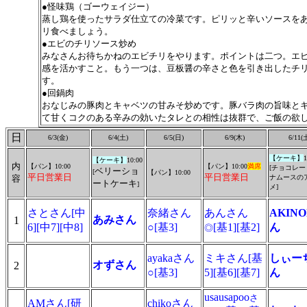
●怪味鶏（ゴーウェイジー）
蒸し鶏を使ったサラダ仕立ての冷菜です。ピリッと辛いソースを
リ食べましょう。
●エビのチリソース炒め
みなさんお待ちかねのエビチリをやります。ポイントは二つ。エ
感を活かすこと。もう一つは、豆板醤の辛さと色を引き出したチ
す。
●回鍋肉
おなじみの豚肉とキャベツの甘みそ炒めです。豚バラ肉の旨味と
て甘くコクのある辛みの効いたタレとの相性は抜群で、ご飯の欲
日
6/3(金)
6/4(土)
6/5(日)
6/9(木)
6/11(
【ケーキ】
1
【ケーキ】
10:00
内
【パン】10:00
【パン】10:00
満席
[チョコレ
ベリーショ
[
【パン】10:00
平日営業日
平日営業日
容
ナムースの
ートケーキ
]
メ]
さとさん[中
奈緒さん
あんさん
AKIN
あみさん
1
6][中7][中8]
○[基3]
[基1][基2]
ん
◎
ayakaさん
ミキさん[基
しぃー
オずさん
2
○[基3]
5][基6][基7]
ん
usausapoo
さ
AMさん[研
chiko
さん