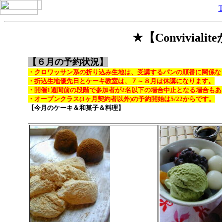
★【Convivia
【６月の予約状況】
・クロワッサン系の折り込み生地は、受講するパンの順番に関係な
・折込生地優先日とケーキ教室は、７～８月は休講になります。
・開催1週間前の段階で参加者が2名以下の場合中止となる場合も
・オープンクラス(3ヶ月契約者以外)
の予約開始は5/22からです。
【今月のケーキ＆和菓子＆料理】