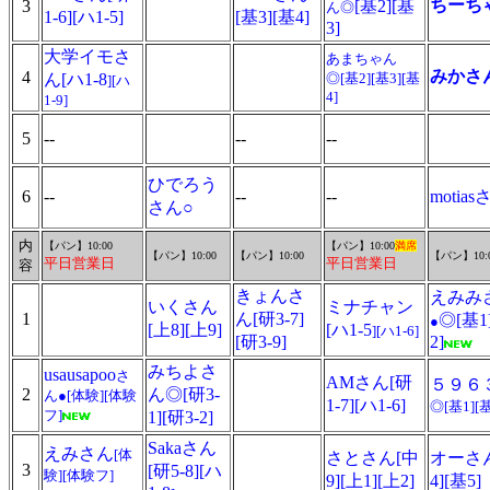
ちーち
3
[基2][基
ん
◎
1-6][ハ1-5]
[基3][基4]
3]
大学イモさ
あまちゃん
みかさ
4
ん[ハ1-8
◎
[基2][基3][基
][ハ
4]
1-9]
5
--
--
--
ひでろう
6
--
--
--
motia
さん○
内
【パン】10:00
【パン】10:00
満席
【パン】10:00
【パン】10:00
【パン】10:
平日営業日
平日営業日
容
きょんさ
えみみ
いくさん
ミナチャン
1
ん[研3-7]
◎
[基1
●
[上8][上9]
[ハ1-5
][ハ1-6]
[研3-9]
2]
みちよさ
usausapoo
さ
AMさん[研
５９６
2
ん◎[研3-
ん●[体験][体験
1-7][ハ1-6]
◎
[基1][基
フ]
1][研3-2]
Sakaさん
えみさん
[体
さとさん[中
オーさ
3
[研5-8][ハ
験][体験フ]
9][上1][上2]
4][基5]