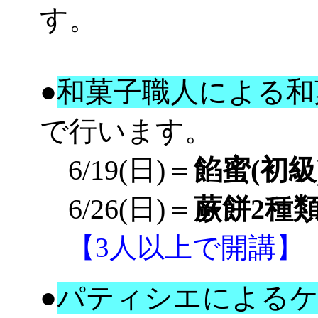
す。
●
和菓子職人による和
で行います。
6/19(日)＝
餡蜜
(初級
6/26(日)＝
蕨餅2種
【3人以上で開講】
●
パティシエによるケ