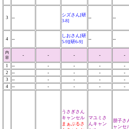
シズさん[研
3
--
--
--
3-8]
しおさん[研
4
--
--
--
5-9][研6-9]
内
-
-
-
-
-
容
1
--
-
-
-
-
2
--
-
-
-
-
3
--
-
-
-
-
4
--
-
-
-
-
うさぎさん
キャンセル
マユミさ
朋子さ
まぁぶるさ
んキャン
ャンセ