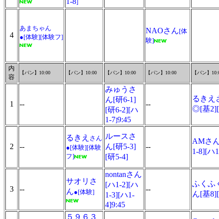
1-8
]
あまちゃん
NAOさん
[体
4
●[体験][体験フ]
験]
内
【パン】10:00
【パン】10:00
【パン】10:00
【パン】10:00
【パン】10:
容
みゅうさ
るきえ
ん[研6-1]
1
--
--
◎
[基2]
[研6-2][ハ
1-7
9:45
]
ルースさ
るきえ
さん
AMさん
2
--
ん[研5-3]
--
●[体験][体験
1-8][ハ1
フ]
[研5-4]
nontanさん
サオリさ
ふくふ
[ハ1-2][ハ
3
--
--
ん
●
[体験]
ん[基8]
1-3][ハ1-
4]9:45
５９６３