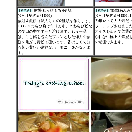
[
蕨餅(
わらびもち)]
初級
[
餡蜜
(あんみつ
【和菓子】
【和菓子】
(3ヶ月契約者\4,000)
(3ヶ月契約者\4,000,
蕨餅＆
蕨餅（餡入り）の
2種類を作ります
。
去年やって大人気だ
100%本わらび粉で作ります。本わらび粉な
ワーアップさせまし
ので口の中です～と溶けます。もう一品
アイスを沿えて普通
は、こし餡を包んだプルンとした弾力の蕨
られない極上の餡蜜
餅を焦がし黄粉で覆います。香ばしくてほ
を堪能できます。
ろ苦い黄粉が絶妙なハーモニーをかなえま
す。