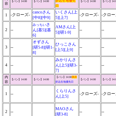
折込生地優先
【パン】14:00
【パン】14:00
【パン】14:00
【パン】14:0
容
日
cancoさん
いくさん[上
-クローズ-
-クローズ-
-クロー
1
[中8][中9]
5][上7]
さ
みっちい
AMさん[上
2
--
--
--
ん[基5][基
5][研1-9]
6]
オずさん
ひっこさん
3
--
--
--
[研5-8][研1-
[上5][上9]
8]
みかりんさ
4
--
--
--
ん[上5][研3-
7]
内
【パン】14:00
満席
【パン】14:00
【パン】14:00
【パン】14:00
【パン】14:0
容
折込生地優先日
くらりんさ
1
--
-クローズ-
-クロー
ん[上5]
MAOさん
2
--
--
--
[研3-8]