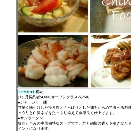
初級
【中華料理】
(3ヶ月契約者\4,000,オープンクラス\5,250)
●ジャージャー麺
甘辛く味付けした挽き肉とさっぱりとした麺をからめて食べる料
ュウリと白髪ネギをたっぷり添えて食感良く仕上げます。
●サンラータン
酸味と辛みの中国独特なスープです。酢と胡椒の香りを引き立た
イントになります。