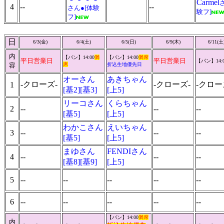
Carmel
4
--
--
さん●[体験
験フ]
フ]
日
6/3(金)
6/4(土)
6/5(日)
6/9(木)
6/11(土
内
【パン】14:00
満
【パン】14:00
満席
平日営業日
平日営業日
【パン】14:0
容
席
折込生地優先日
オーさん
あきちゃん
-クローズ-
-クローズ-
-クロー
1
[基2][基3]
[上5]
リーコさん
くらちゃん
2
--
--
--
[基5]
[上5]
わかこさん
えいちゃん
3
--
--
--
[基5]
[上5]
まゆさん
FENDIさん
4
--
--
--
[基8][基9]
[上5]
5
--
--
--
--
--
6
--
--
--
--
--
【パン】14:00
満席
内