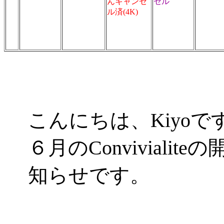
んキャンセ
セル
ル済(4K)
こんにちは、Kiyoで
６月のConviviali
知らせです。