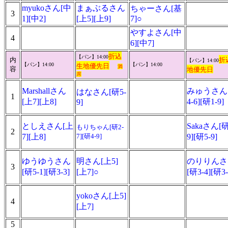
myukoさん[中
まぁぶるさん
ちゃーさん[基
3
1][中2]
[上5][上9]
7]○
やすよさん[中
4
6][中7]
折込
【パン】14:00
内
折
【パン】14:00
【パン】14:00
【パン】14:00
生地優先日
満
容
地優先日
席
Marshallさん
みゅうさん
はなさん[研5-
1
[上7][上8]
4-6][研1-9]
9]
としえさん[上
Sakaさん[研
もりちゃん[研2-
2
7][上8]
7][研4-9]
9][研5-9]
ゆうゆうさん
明さん[上5]
のりりんさ
3
[研5-1][研3-3]
[上7]○
[研3-4][研3-
yokoさん[上5]
4
[上7]
5