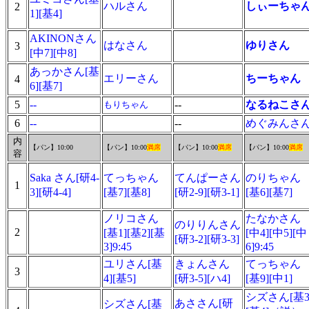
ハルさん
しぃーちゃ
2
1][基4]
AKINONさん
はなさん
ゆりさん
3
[中7][中8]
あっかさん[基
エリーさん
ちーちゃん
4
6][基7]
5
--
--
なるねこさ
もりちゃん
6
--
--
めぐみんさ
内
【パン】10:00
【パン】10:00
満席
【パン】10:00
満席
【パン】10:00
満席
容
Saka さん[研4-
てっちゃん
てんぱーさん
のりちゃん
1
3][研4-4]
[基7][基8]
[研2-9][研3-1]
[基6][基7]
ノリコさん
たなかさん
のりりんさん
2
[基1][基2][基
[中4][中5][中
[研3-2][研3-3]
3]9:45
6]9:45
ユリさん[基
きょんさん
てっちゃん
3
4][基5]
[研3-5][ハ4]
[基9][中1]
シズさん[基3
あささん[研
シズさん[基