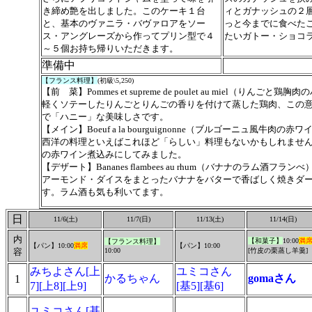
き締め艶を出しました。このケーキ１台
ィとガナッシュの２
と、基本のヴァニラ・バヴァロアをソー
っと今までに食べた
ス・アングレーズから作ってプリン型で４
たいガトー・ショコ
～５個お持ち帰りいただきます。
準備中
【フランス料理】
(初級\5,250)
【前 菜】
Pommes et supreme de poulet au miel（りんご
軽くソテーしたりんごとりんごの香りを付けて蒸した鶏肉、この
で「ハニー」な美味しさです。
【メイン】Boeuf a la bourguignonne（ブルゴーニュ風牛肉の赤
西洋の料理といえばこれほど「らしい」料理もないかもしれませ
の赤ワイン煮込みにしてみました。
【デザート】Bananes flambees au rhum（バナナのラム酒フランべ
アーモンド・ダイスをまとったバナナをバターで香ばしく焼きダ
す。ラム酒も気も利いてます。
日
11/6(土)
11/7(日)
11/13(土)
11/14(日)
内
【和菓子】
10:00
満
【フランス料理】
【パン】10:00
満席
【パン】10:00
容
10:00
[
竹皮の栗蒸し羊羹
]
みちよさん[上
ユミコさん
かるちゃん
gomaさん
1
7][上8][上9]
[基5][基6]
ユミコさん[基