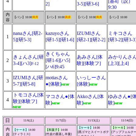
4
[基4]（説）
2]
3-5][研3-6]
9:30
内
【パン】10:00
満席
【パン】10:00
満席
【パン】10:00
満席
【パン】10:00
容
nanaさん[研2-
kazuyoさん
IZUMIさん
ミキコさん
1
5][研5-3]
[研1-5][研1-6]
[研2-1][研2-2]
[研3-2][研3-3
きくちゃん
きょんさん[研
あみさん[体
みかりんさ
2
[研1-6][ハ5]
3-4][ハ3]
験][体験フ]
[上3][上4]
F-12
[ハ6]9:45
IZUMIさん[研
motiasさん
いっしーさん
3
5-7][研5-8]
●[体験]
[体験]
トモコさん[体
マコさん●[体
Akkoさん[体
ゆみさん●[
4
験][体験フ]
験]
験]
験]
日
11/6(土)
11/7(日)
11/13(土)
11/14(日)
【ケーキ】
14:00
【ケーキ】
14:00
内
【ケーキ】
14:00
【和菓子】
14:00
[黒ゴマとスイートポテ
[
アップフェルク
容
[ティラミス]
[
竹皮の栗蒸し羊羹
]