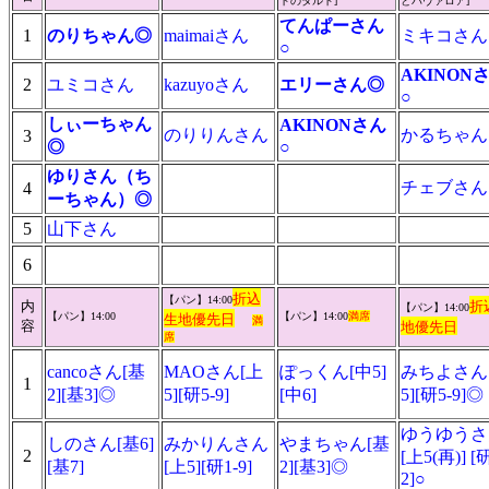
トのタルト]
とバヴァロア
]
てんぱーさん
1
のりちゃん◎
maimaiさん
ミキコさん
○
AKINON
2
ユミコさん
kazuyoさん
エリーさん◎
○
しぃーちゃん
AKINONさん
のりりんさん
かるちゃん
3
◎
○
ゆりさん（ち
チェブさん
4
ーちゃん）◎
5
山下さん
6
折込
【パン】14:00
内
折
【パン】14:00
【パン】14:00
【パン】14:00
満席
生地優先日
満
容
地優先日
席
cancoさん[基
MAOさん[上
ぽっくん[中5]
みちよさん
1
2][基3]◎
5][研5-9]
[中6]
5][研5-9
ゆうゆうさ
しのさん[基6]
みかりんさん
やまちゃん[基
2
[上5(再)] [
[基7]
[上5][研1-9]
2][基3]◎
2]○