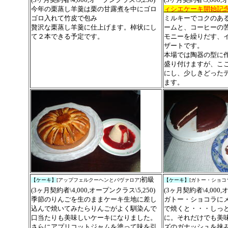
今年の栗蒸し羊羹は栗の甘露煮を中にゴロ
ィシエケーキ
開始記
ゴロ入れて竹皮で包み
ミルキーでコクのあ
贅沢な栗蒸し羊羹に仕上げます。棹状にし
ームと、コーヒーの
て２本できる予定です。
モニーを繰りだす、
ザートです。
本場では陶器の型に
盛り付けますが、こ
にし、少しきどった
ます。
初級
【ケーキ】
[アップフェルクーヘンとバヴァロア]
【ケーキ】
[ガトー・ショコ
(3ヶ月契約者\4,000,オープンクラス\5,250)
(3ヶ月契約者\4,000,
季節のりんごを生のままケーキ生地に差し
ガトー・ショコラに
込んで焼いてみたらりんごがよく馴染んで
で焼くと・・・しっ
口当たりも美味しいケーキになりました。
に。それだけでも美
さらにアプリコットジャムを塗って味を引
ズのガナッシュを挟