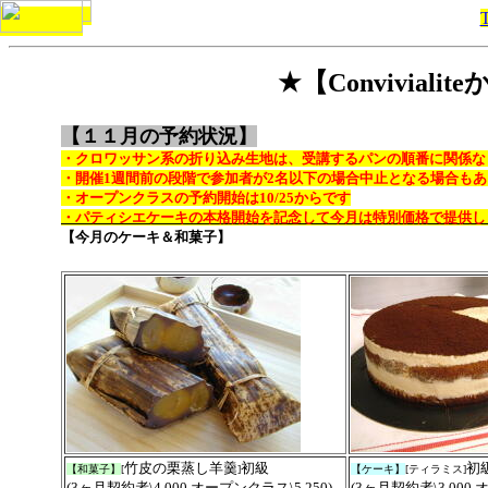
★【Convivial
【１１月の予約状況】
・クロワッサン系の折り込み生地は、受講するパンの順番に関係な
・開催1週間前の段階で参加者が2名以下の場合中止となる場合も
・オープンクラスの予約開始は10/25からです
・パティシエケーキの本格開始を記念して今月は特別価格で提供し
【今月のケーキ＆和菓子】
竹皮の栗蒸し羊羹
初級
初
【和菓子】
[
]
【ケーキ】
[ティラミス]
(3ヶ月契約者\4,000,オープンクラス\5,250)
(3ヶ月契約者\3,000,