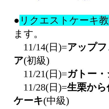
●
リクエストケーキ教
ます。
11/14(日)=
アップフ
ア
(初級)
11/21(日)=
ガトー・
11/28(日)=
生栗から
ケーキ
(中級)