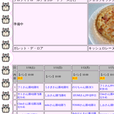
準備中
ガレット・デ・ロア
キッシュロレー
日
1/10(土)
1/11(日)
1/12(月)
1/17
内
【パン】10:00
【パン】10:00
【パン】10:0
【パン】10:00
容
満席
満席
満席
フミさん[中1]
1
フミさん[基8][基9]
うさぎさん[基8][基9]
のりちゃん[基2]C1
ﾛﾌ]
9:45
サトさん[基6][基7][基
Chieさん[基4
２
しおさん[基7][基8]
IZUMIさん[中1][中2]
8] 9:45
5] 9:45
Chieさん[基1][基2][基
３
mikiさん[基6][基7]
TOSHIさん[基4][基5]
しおさん
[基
3] 9:45
みかりんさん
[基1][基