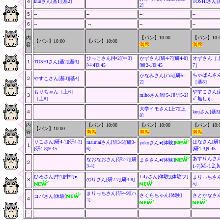
４
kuuさん[基1][基2]
TOSHIさん[基
2]
５
--
--
--
--
６
--
--
--
--
内
【パン】10:00
【パン】10:0
【パン】10:00
【パン】10:00
容
満席
満席
ひっこさん[中2][中3]
かずさん[研4-7][研4-8]
オずさん［
1
TOSHIさん[基2][基3]
[中4]9:45
[研2-1]9:45
7］
ちゃぱんさ
かなみさん[ハ5][研5-
２
やすこさん[基3][基4]
2]
［基8］
もりちゃん［上6］
やすこさん[基5
３
mihoさん[研5-1][研5-2]
［上8］
ｽﾞ無し)]
大学イモさん[上7][上
４
kuuさん
[基3
8]
内
【パン】10:00
【パン】10:00
【パン】10:0
【パン】10:00
容
満席
満席
満席
りこさん[研4-1][研4-2]
はなさん[研1-1
maimaiさん[研3-5][研3-
yokoさん●
[体験]
1
[研4-8]9:45
6]
[研1-3]9:45
あすりんさん[
なおなおさん[研2-7][研
まささん
●[体験]
２
M-12
,
3-4]
1-7]
ひろさん[中1][中2]●
Lilyさん[体験][体験フ]
まりっちさん[
３
のりさん[研2-7][研3-8]
5]
まりっちさん[研4-9][ハ
さくらちゃん[体験]
さとかなさん
コバさん[体験]
４
4]
-