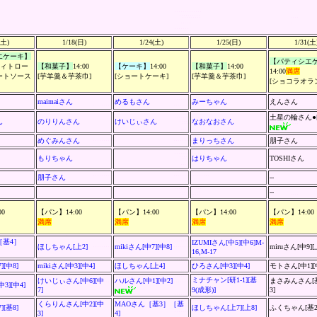
(土)
1/18(日)
1/24(土)
1/25(日)
1/31(土
エケーキ】
【パティシエ
ロフィトロー
【和菓子】
14:00
【ケーキ】
14:00
【和菓子】
14:00
14:00
満席
ートソース
[
芋羊羹＆芋茶巾
]
[ショートケーキ]
[
芋羊羹＆芋茶巾
]
[ショコラオラ
maimaiさん
めるもさん
みーちゃん
えんさん
土星の輪さん●[
ん
のりりんさん
けいじぃさん
なおなおさん
めぐみんさん
まりっちさん
朋子さん
もりちゃん
はりちゃん
TOSHIさん
朋子さん
--
--
0
【パン】14:00
【パン】14:00
【パン】14:00
【パン】14:00
満席
満席
満席
満席
［基4］
IZUMIさん[中5][中6]M-
ほしちゃん
[上2]
mikiさん[中7][中8]
miru
さん
[中9]
16,M-17
][中8]
mikiさん
[中3][中4]
ほしちゃん
[上4]
ひろさん[中3][中4]
モトさん
[中1][
ミナチャン[研1-1][
基
けいじぃさん[中6][中
ハルさん[中1][中2]
まさみんさん[基
3][中4]
7]
9(成形)]
3]
くらりんさん[中2][中
MAOさん［基3］［基
[基8]
ほしちゃん[上7][上8]
ふくちゃん[基2]
3]
4]