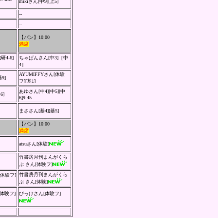
mikiさん[中9][上5]
--
--
【パン】10:00
満席
研4-6]
ちゃぱんさん[中3]［中
4］
AYUMIFFYさん[体験
9]
フ][基1]
あゆさん
[中4][中5][中
6]
6]
9:45
まささん[基4][基5]
【パン】10:00
満席
atsuさん[体験]
竹書房月刊まんがくら
ぶ
さん[体験フ]
竹書房月刊まんがくら
[体験フ]
ぶ
さん[体験]
[体験フ]
びっけさん[体験フ]