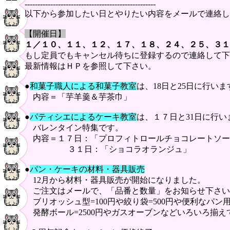
---------------------------------------------------
以下から参加したい日とやりたい内容をメールで連絡し
【開催日】
１／１０、１１、１２、１７、１８、２４、２５、３１
もし定員でもキャンセル待ちに登録するので連絡して下
最新情報はＨＰを参照して下さい。
●
和菓子職人による和菓子教室
は、18日と25日に行いま
内容＝「芋羊羹＆芋茶巾」
●
パティシエによるケーキ教室
は、１７日と31日に行い
バレンタイン特集です。
内容＝１７日：「プロフィトロールチョコレートソー
３１日：「ショコラオランジュ」
●
パン・ケーキの材料・器具販売
12月から材料・器具販売が開始になりました。
ご注文はメールで、「品番と数量」をお知らせ下さい
ブリオッシュ型=100円や絞り袋=500円や便利なパン
発酵ボール=2500円やガスオーブンなどいろいろ揃え