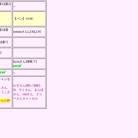
][基2]
--
【パン】14:00
3][基
nontanさん[上8][上9]
][基7]
]
kyonさん[体験フ]
--
キャンセ
かずさん[研2-7][研4-
トさん
、
9]
、
サトさん、まんぼ
ょうこさ
さん、
odaさん、エリ
ーさんキャンセ
ル
ンセル料