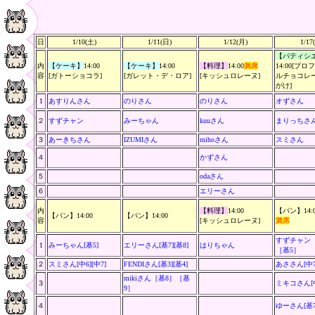
日
1/10(土)
1/11(日)
1/12(月)
1/17
【パティシ
内
【ケーキ】
14:00
【ケーキ】
14:00
【料理】
14:00
満席
14:00[プ
容
[ガトーショコラ]
[ガレット・デ・ロア]
[キッシュロレーヌ]
ルチョコレ
がけ]
1
あすりんさん
のりさん
のりさん
オずさん
２
すずチャン
みーちゃん
kuuさん
まりっちさ
３
あーきちさん
IZUMIさん
mihoさん
スミさん
４
かずさん
５
odaさん
６
エリーさん
内
【料理】
14:00
【パン】14:0
【パン】14:00
【パン】14:00
容
[キッシュロレーヌ]
満席
すずチャン
1
みーちゃん[基5]
エリーさん[基7][基8]
はりちゃん
［基5］
２
スミさん[中6][中7]
FENDIさん[基3][基4]
あささん[中7
mikiさん［基8］［基
３
ミキコさん[中
9］
４
ゆーさん[基7]