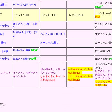
アッキーさん[基1
][基3]
IZUMIさん[中3][中4]
0
【パン】14:00
【パン】14:00
【パン】14:00
【パン】14:00
満席
オずさん［上8］［上
てんぱーさん[基
5][中6]
9］
4]
MAOさん
［基1］［基
基9]
ちいさん[研1-4][研1-5]
すずチャン
[基6
2］
［基6］
みーちゃん[基7]
みーちゃん[基8
Chakoさん[体験]
ん［体験］
[研1-6][研1-7]
4][中7]
Nikyさん[体験]
aki
さん
[体験]
よしみさん？
ル待ち
城ヶ崎さん、エリーさ
カポネさんキャンセル
はなさん
、
サ
りこさん
キ
えんさん、ルビーさん
んキャンセル
料未収(4K)、
美穂さん
、
き
キャンセル
なかもんさんキャンセ
エリーさんキャンセル
ん
キャンセル
ル料未収(7K)
料未収(2K)
ちいさんキャ
未収(3.5K)
です。