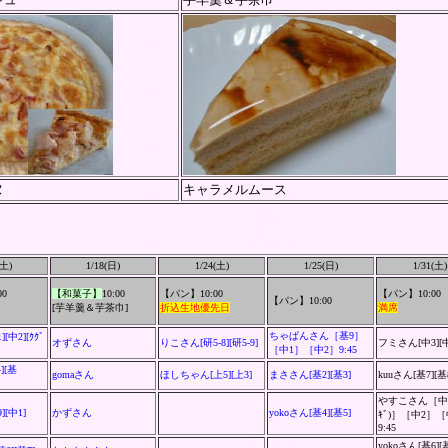
ヌ
キャラメルムース
(土)
1/18(日)
1/24(土)
1/25(日)
1/31(土)
0
【和菓子】
10:00
【パン】10:00
【パン】10:00
【パン】10:00
[
芋羊羹＆芋茶巾
]
折込生地優先日
満席
ちゃぱんさん［基9］
[中2][ｸｸﾞ
オずさん
りこさん[研5-8][研5-9]
フミさん[中3][
［中1］［中2］9:45
][基
gomaさん
ほしちゃん[上5][上3]
まささん
[基2][基3]
kuuさん[基7][基
やすこさん
［中1
9][中1]
かずさん
yokoさん[基4]
[基5]
ｷﾞ)］［中2］［
9:45
yokoさん[基6][