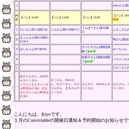
yokoさん[基2
5
内
【パン】14:0
【パン】14:00
【パン】14:00
【パン】14:00
容
満席
てんぱーさん[基1][基
1
ちいさん研1-3][研
2-8]
ミルさん[研4-4][研4-7]
ふさこさん[中
2]
きょんさん[研2-4][研2-
２
明さん[基8][
5] M-4
そーたろさん[体験][体
３
ほしちゃん[中7][中8]
みーちゃん
験フ]
由美子さん[体験][体験
４
シウォンさ
フ]
たかこさん[中
5
あすりんさん、
mikiさ
まこさん、Showさ
んキャンセル
ん、
ルビーさん、のり
えんさん
、
mikiさん
キ
えんさん、
シウォンさんキャンセ
-
りんさん、まるさんキ
ャンセル
ャンセル
ル料済み(2.5K)
、
はな
ャンセル
さんキャンセル料済み
(3.5K)
こんにちは、Kiyoです。
１月のConvivialiteの開催日通知＆予約開始のお知らせ