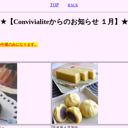
TOP
BACK
★【Convivialiteからのお知らせ １月】★
の午後のみになります。
ジュ
芋羊羹＆芋茶巾