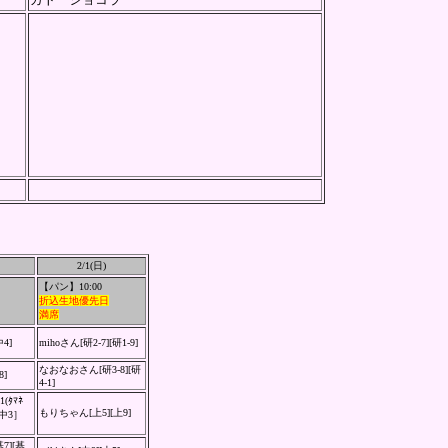
2/1(日)
【パン】10:00
折込生地優先日
満席
中4]
mihoさん[研2-7][研1-9]
なおなおさん[研3-8][研
8]
4-1]
(ﾀﾏﾈ
もりちゃん[上5][上9]
中3］
基7][基