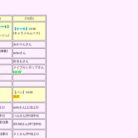
)
2/1(日)
ケーキ】
【ケーキ】
14:00
[キャラメルムース]
ンジュ]
みかりんさん
体験]
mihoさん
めるもさん
メイプルシロップさん
【パン】14:00
満席
[上1]
mikiさん[上2][上3]
中2]
ハルさん[中3][中4]
2][基
IZUMIさん[中7][中8]
[基3]
スミさん[中9][上1]