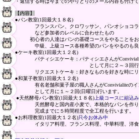
・返信する時は今までのやりとりのメール内容も付けて
【内容】
●パン教室(1回最大１８名)
フランスパン、クロワッサン、パンオショコラ
など参加者のレベルに合わせたもの
初心者の人達はパンの基礎コースをやることをお
中級、上級コース各種希望のパンをやるのも良
●ケーキ教室(1回最大１２名)
パティシエケーキ：パティシエさんがConviviali
として月に２～３回行いま
リクエストケーキ：好きなものを好きな時にリク
●和菓子教室(1回最大１２名)
有名老舗和菓子屋の職人さんがConvivialiteの
として月に１～２回(日曜日)行います。
●天然酵母パン教室(1回最大１８名)
上級コースに組込み
天然酵母と国内産小麦で、本格的なパンを作り
完成までに５時間程度で全工程を行います。
●お料理教室(1回最大１２名)
只今お休み中
イタリア料理、フランス料理、中華料理、洋食