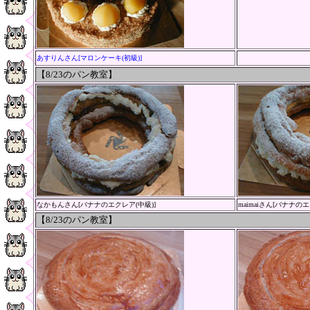
あすりんさん[マロンケーキ(初級)]
【8/23
のパン教室
】
なかもんさん[バナナのエクレア(中級)]
maimaiさん[バナナのエ
【8/23
のパン教室
】