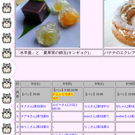
「水羊羹」と「夏果実の錦玉(キンギョク)」
バナナのエクレア
日
8/2(土)
8/3(日)
8/9(土)
8/10(日
【パン】9:30,10:00
内
【パン】10:00
折込み生地優先
【パン】10:00
【パン】10:00,
容
満席
ルビーさん
[上5][上
キクさん[基8][基9]
ユエさん[基9][中1]
Qちゃん[基6][
1
6]9:30
２
チアキさん[基7][基8]
miruさん[基6][基7]
midoriさん[基
--
３
ゆうこさん[基2][基3]
りこさん[基3][基5]
--