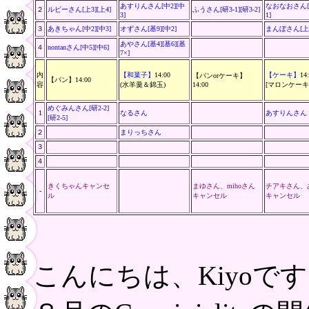
あすりんさん[中2][中
なおなおさん[中
２
ルビーさん[上3][上4]
ふうさん[研3-1][研3-2]
3]
1]
３
あきちゃん[中2][中3]
オずさん[基9][中2]
まんぼさん[上2
あやさん[基4][基6][基
４
nontanさん[中5][中6]
7×]
内
【和菓子】
14:00
【ケーキ】
14
【パンorケーキ】
【パン】14:00
容
(水羊羹＆錦玉)
14:00
[マロンケーキ(
めぐみんさん[研2-2]
1
なるさん
あすりんさん
[研2-5]
２
まりっちさん
３
４
きくちゃんキャンセ
まゆさん、mihoさん
チアキさん、
-
ル
キャンセル
キャンセル
こんにちは、Kiyoで