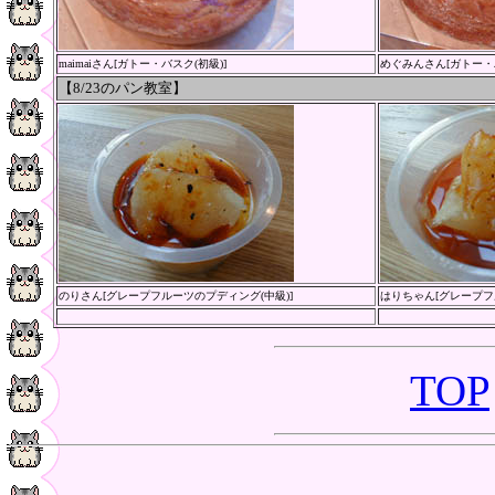
maimaiさん[ガトー・バスク(初級)]
めぐみんさん
[ガトー・
【8/23
のパン教室
】
のりさん[グレープフルーツのプディング(中級)]
はりちゃん[グレープフ
TOP