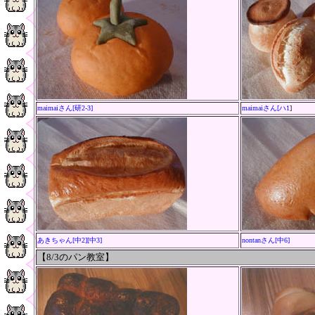
maimaiさん[研2-3]
maimaiさん[ハ1
]
あきちゃん[中2][中3]
nontanさん[中6]
【8/3
のパン教室
】