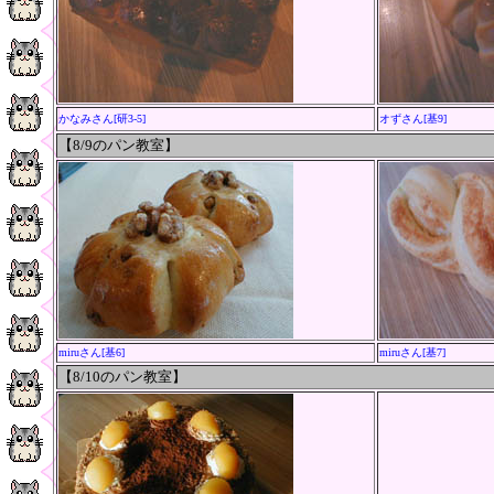
かなみさん[研3-5]
オずさん[基9]
【8/9
のパン教室
】
miruさん[基6]
miruさん[基7]
【8/10
のパン教室
】