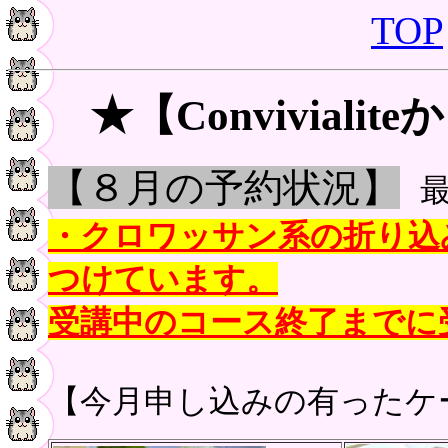
TOP
★【Convivial
【８
月の予約状況
】
・クロワッサン系の折り込
つけています。
受講中のコース終了までに
【今月申し込みの有ったケ