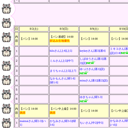
-
日
8/2(土)
8/3(日)
8/9(土)
8/10(日
内
【パン基礎】14:00
【パン】14:00
【パン】14:00
【パン】14:00,
容
折込み生地優先
ミキコさん[基
hiloさん[上4][上5]
keykeyさん[基3][基4]
1
(説)13:40
しばゆうさん[基1][基
２
ミルさん[上5][中7]
2](説)
ゆっけさん[基1](説)
３
まりちゃん
[上5][上7]
なかもんさん[研1-8]
４
minaさん[基1][基2](説)
[研1-9]
５
ゆきちゃん[研1-3]
６
内
【パン】14:00
【パン中上級】14:00
【パン】14:00
【パン中上級】1
容
満席
満席
かなみさん[研3
maimaiさん[研2-3][ハ
かなみさん[研3-5][研
1
ちいさん
[中2][中3]
1]
3-6]
(ハ6)]