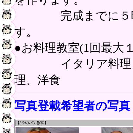
完成までに５時間
す。
●お料理教室(1回最大１
イタリア料理、フ
理、洋食
写真登載希望者の写真
【8/2
のパン教室
】