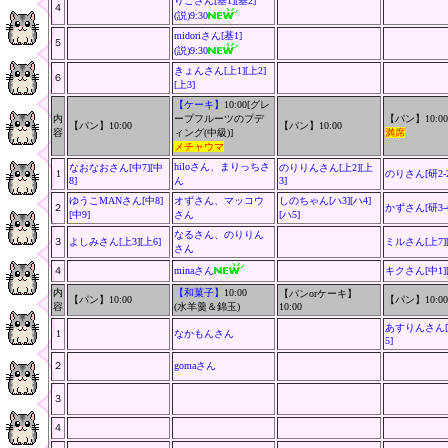
りこさん[基1][基2]
４
(説)9:30
midoriさん
[基1]
５
(説)9:30
きょんさん[上1][上2]
６
[上3]
【ケーキ】
10:00[グレ
内
ープフルーツのプデ
【パン】10:00
【パン】10:00
【パン】10:00
容
ィング(中級)]
満席
メチャウマ
hiloさん、まりっちさ
なおなおさん[中7][中
のりりんさん[上2][上
1
のりさん[研2-2]
8]
ん
3]
ゆうこMANさん[中8]
オずさん、マッコウ
しのちゃん[ハ3][ハ4]
２
かずさん[研3-4
[中9]
さん
[ハ5]
なるさん、のりりん
３
よしみさん[上3][上6]
ミルさん[上7]
さん
４
minaさん
キクさん[中1]
内
【和菓子】
10:00
【パンorケーキ】
【パン】10:00
【パン】10:00
容
(水羊羹＆錦玉)
10:00
あすりんさん[中
1
なかもんさん
5]
２
gomaさん
３
４