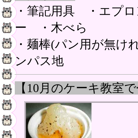
・筆記用具 ・エプロ
ー ・木べら
・麺棒(パン用が無け
ンパス地
【10月のケーキ教室